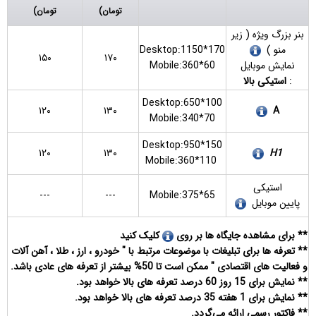
تومان)
تومان)
بنر بزرگ ویژه ( زیر
منو )
Desktop:1150*170
۱۵۰
۱۷۰
نمایش موبایل
Mobile:360*60
:
استیکی بالا
Desktop:650*100
۱۲۰
۱۳۰
A
Mobile:340*70
Desktop:950*150
۱۲۰
۱۳۰
H1
Mobile:360*110
استیکی
---
---
Mobile:375*65
پایین
موبایل
**
برای مشاهده جایگاه ها بر روی
کلیک کنید
** تعرفه ها برای تبلیغات با موضوعات مرتبط با " خودرو ، ارز ، طلا ، آهن آلات
و فعالیت های اقتصادی " ممکن است تا 50% بیشتر از تعرفه های عادی باشد.
** نمایش برای 15 روز 60 درصد تعرفه های بالا خواهد بود.
** نمایش برای 1 هفته 35 درصد تعرفه های بالا خواهد بود.
** فاکتور رسمی ارائه می‌گردد.