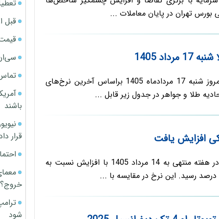
ر سرمایه با برتری تقاضا و افزایش چشمگیر شاخص‌ها
تعطیل
 بورس تهران در پایان معاملات ...
قبل ا
قیمت آپار
رداد 1405
سی‌ان
تماس 
قیمت سکه و طلا امروز شنبه 17 مردادماه 1405 براساس آخرین نرخ‌های
آمریک
ادیه طلا و جواهر در جدول زیر قابل ...
باشند
قرار داد
کی افزایش یافت
احتما
نرخ سود بین‌بانکی در هفته منتهی به 14 مرداد 1405 با افزایش نسبت به
معمای
خروج؟
ترامپ
شود