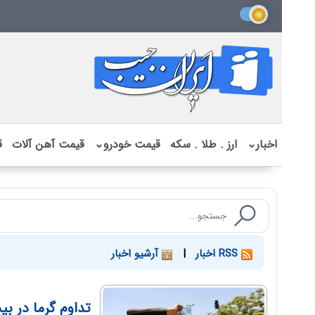
اخبار
⌄
ارز . طلا . سکه
قیمت خودرو
⌄
قیمت آهن آلات
ق
RSS اخبار
|
آرشیو اخبار
تداوم گرما در ب