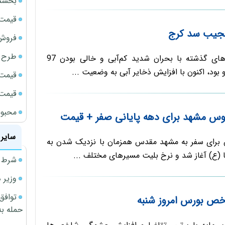
بخشنامه ف
قیمت سک
جیب سد کرج
فروش فور
طرح ج
سد کرج که در ماه‌های گذشته با بحران شدید کم‌آبی و خالی بودن 97
بود، اکنون با افزایش ذخایر آبی به وضعیت ...
قیمت سک
قیمت سک
محبوب
وس مشهد برای دهه پایانی صفر + قیمت
سایر 
برای سفر به مشهد مقدس همزمان با نزدیک شدن به
ا (ع) آغاز شد و نرخ بلیت مسیرهای مختلف ...
شرط م
وزیر 
توافق
خص بورس امروز شنبه
حمله به