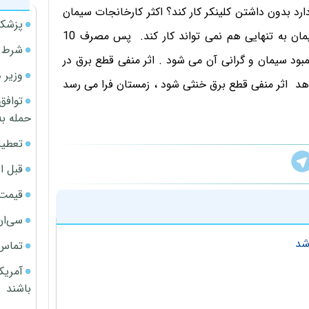
حداقل 5 مگاوات برق نیاز دارد بدون داشتن کلینکر کار کند؟ اکثر کارخانجات سیمان
پزشکی
کلینکر دپو ندارند و از تولید به مصرف هستند. آسیاب سیمان به تنهایی هم نمی تواند کار کند. پس مصرف 10
شرط م
د سیمان و گرانی آن می شود . اثر منفی قطع برق در
وزیر 
خواهد اثر منفی قطع برق خنثی شود ، زمستان فرا می رسد
توافق
حمله به
تعطیل
قبل ا
قیمت آپار
سی‌ان
شد
تماس 
آمریک
باشند