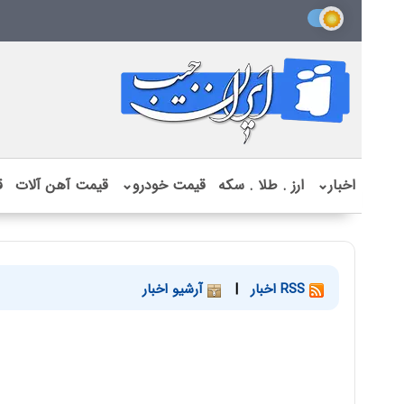
اخبار
⌄
ارز . طلا . سکه
قیمت خودرو
⌄
قیمت آهن آلات
ق
RSS اخبار
|
آرشیو اخبار