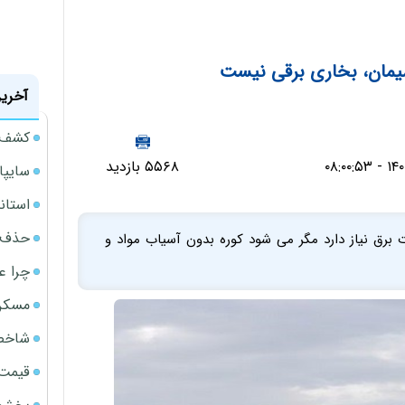
سیمان، بخاری برقی نیست
آخرین
کشف ب
۵۵۶۸ بازدید
سایپا حدود 36 هزار دست
استانداردهای 122گان
حذف ی
 سیمان می گویند: کوره به تنهایی 4 مگاوات برق نیاز دارد مگر می شود کوره بدون آسیاب مواد و
چرا ع
مسکن مهر 
شاخص 
قیمت 