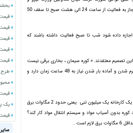
بخشنامه ف
وزارت صنعت، معدن و تجارت، صنایع فولادی و سیمانی مجاز به فعالیت از ساعت 24 الی هشت صبح تا سقف 50
قیمت سک
قیمت ج
جازه داده شود شب تا صبح فعالیت داشته باشند که
قیمت سکه
قیمت سک
قیمت سکه
این تصمیم معتقدند: « کوره سیمان ، بخاری برقی نیست
که شب بزنن برق و صبح خاموشش کنند . هر کوره برای گرم شدن و آماده بار شدن نیاز به 48 ساعت زمان دارد و
طرح ج
محبوب
قیمت سک
با این 10 درصد چگونه کارخانه فعالیت کنند! 10 درصد در یک کارخانه یک میلیون تنی یعنی حدود 2 مگاوات برق
یک پر
رد مگر می شود کوره بدون آسیاب مواد و سیستم انتقال مواد کار کند؟
قیمت گ
م است .
سایر 