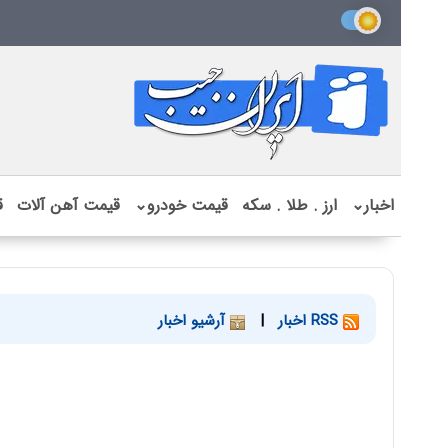
اخبار
⌄
ارز . طلا . سکه
قیمت خودرو
⌄
قیمت آهن آلات
ق
RSS اخبار
|
آرشیو اخبار