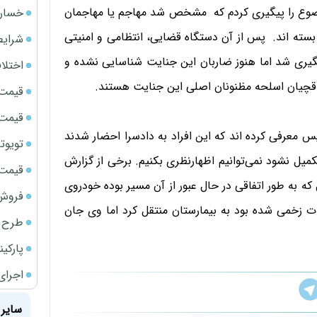
وضوع را پیگیری کردم که مشخص شد مهاجم یا مهاجمان
خسارت
به رگبار بسته اند. پس از آن دستگاه قضایی، انتظامی و امنیتی
شرایط
یری شد اما هنوز ضاربان این جنایت شناسایی نشده و
اختلا
اقچیان اسلحه مظنونان اصلی این جنایت هستند.
قیمت سک
قیمت ج
یس معرفی کرده اند که این افراد به دادسرا احضار شدند
تویوتا bZ5 برای نخستین بار وارد بازار ای
کمیل نشود نمی‌توانیم اظهارنظری بکنیم. برخی از گزارش
قیمت سک
 به طور اتفاقی در حال عبور از آن مسیر بوده خودروی
فروش فور
ت زخمی شده بود به بیمارستان منتقل کرد اما وی جان
طرح ج
پارکی
اجرای
سایر 