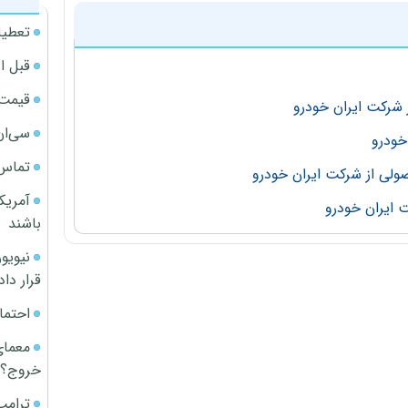
تعطیل
قبل ا
قیمت آپار
سی‌ان
تماس 
آمریک
باشند
قرار داد
احتما
معمای
خروج؟
ترامپ