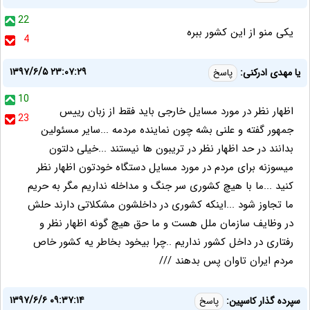
22
یکی منو از این کشور ببره
4
۱۳۹۷/۶/۵ ۲۳:۰۷:۲۹
یا مهدی ادرکنی:
پاسخ
10
اظهار نظر در مورد مسایل خارجی باید فقط از زبان رییس
23
جمهور گفته و علنی بشه چون نماینده مردمه ...سایر مسئولین
بدانند در حد اظهار نظر در تریبون ها نیستند ...خیلی دلتون
میسوزنه برای مردم در مورد مسایل دستگاه خودتون اظهار نظر
کنید ...ما با هیچ کشوری سر جنگ و مداخله نداریم مگر به حریم
ما تجاوز شود ...اینکه کشوری در داخلشون مشکلاتی دارند حلش
در وظایف سازمان ملل هست و ما حق هیچ گونه اظهار نظر و
رفتاری در داخل کشور نداریم ..چرا بیخود بخاطر یه کشور خاص
مردم ایران تاوان پس بدهند ///
۱۳۹۷/۶/۶ ۰۹:۳۷:۱۴
سپرده گذار كاسپين:
پاسخ