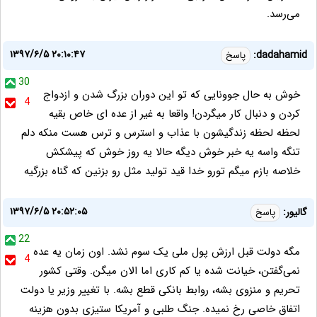
می‌رسد.
۱۳۹۷/۶/۵ ۲۰:۱۰:۴۷
dadahamid:
پاسخ
30
خوش به حال جوونایی که تو این دوران بزرگ شدن و ازدواج
4
کردن و دنبال کار میگردن! واقعا به غیر از عده ای خاص بقیه
لحظه لحظه زندگیشون با عذاب و استرس و ترس هست منکه دلم
تنگه واسه یه خبر خوش دیگه حالا یه روز خوش که پیشکش
خلاصه بازم میگم تورو خدا قید تولید مثل رو بزنین که گناه بزرگیه
۱۳۹۷/۶/۵ ۲۰:۵۲:۰۵
گالیور:
پاسخ
22
مگه دولت قبل ارزش پول ملی یک سوم نشد. اون زمان یه عده
4
نمی‌گفتن، خیانت شده یا کم کاری اما الان میگن. وقتی کشور
تحریم و منزوی بشه، روابط بانکی قطع بشه. با تغییر وزیر یا دولت
اتفاق خاصی رخ نمیده. جنگ طلبی و آمریکا ستیزی بدون هزینه