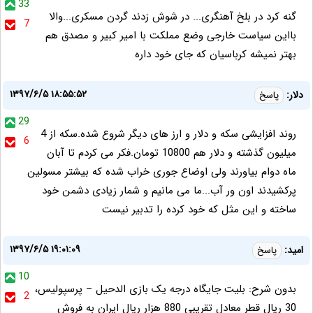
33
گنه کرد در بلخ آهنگری... در شوش زدند گردن مسکری...والا
7
بااین سیاست خارجی وضع مملکت با امیر کبیر و مصدق هم
بهتر نمیشه کرباسیان که جای خود داره
۱۳۹۷/۶/۵ ۱۸:۵۵:۵۲
دلار:
پاسخ
29
روند افزایشی سکه و دلار و ارز های دیگر شروع شده.سکه از 4
6
میلیون گذشته و دلار هم 10800 تومان.فکر می کردم تا آبان
ماه دوام بیاورند ولی اوضاع جوری خراب شده که بیشتر مسولین
پرکشیدند اون ور آب...ما می مانیم و شمار زیادی دشمن خود
ساخته و این مثل که خود کرده را تدبیر نیست
۱۳۹۷/۶/۵ ۱۹:۰۱:۰۹
امید:
پاسخ
10
بدون شرح: بلیت جایگاه درجه یک بازی الدحیل – پرسپولیس،
2
30 ریال قطر معادل تقریبی 880 هزار ریال ایران به فروش