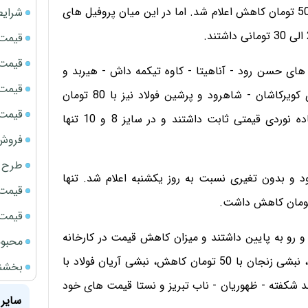
قیمت پروفیل: قیمت پروفیل ها کاهشی بوده و با 20 الی 50 تومان کاهش اعلام شد. اما در این میان پروفیل های
شرایط
قیمت سک
قیمت ج
های حسن رود - آناهیتا - کاوه تیکمه داش - هیربد و
قیمت سکه
ابهر با 20 الی 30 تومان کاهش اعلام شدند. میلگرد های کویرکاشان - شاهرود و پرشین فولاد نیز با 80 تومان
قیمت سک
کاهش اعلام شدند. لازم به ذکر است که میلگرد های ساده نوردی قیمتی ثابت داشتند و در سایز 8 و 10 تنها
فروش فور
طرح ج
 و بدون تغیری نسبت به روز یکشنبه اعلام شد. تنها
قیمت سک
قیمت سک
 رو به پایین داشتند و میزان کاهش قیمت در کارخانه
محبوب
ها مختلف بود. نبشی اسپیرال با 70 الی 90 تومان کاهش، نبشی زنجان با 50 تومان کاهش، نبشی آریان فولاد با
بخشنامه ف
ند شکفته - ظهوریان - ناب تبریز و نستا قیمت های خود
سایر 