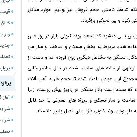
بهای 
بلکه شاهد کاهش حجم فروش نیز بودیم. موارد مذکور
قیمت نف
 رکود و بی تحرکی بازگردد.
خالق ChatGPT زیر ذره‌بین وزارت دادگستری آمر
زمزمه
یش بینی میشود که شاهد روند کنونی بازار در روز های
جدیدتر
ستفاده شده مربوط به بخش مسکن و ساخت و ساز می
تعداد
زندگان مسکن به مشاغل دیگری روی آورده اند و دست از
پروازهای 
توجهی از خانه های ساخته شده در حال حاضر خالی
د. مجموع این عوامل باعث شده تا حجم خرید آهن آلات
پربازد
چه که مسلم است بازار مسکن در پاییز پیش روست، زیرا
آغاز فروش فوری 
ان ساخت و ساز مسکن و پروژه های عمرانی به حد قابل
شرایط فروش 
 دار بودن روند کنونی بازار برای فصل پاییز دانست.
شرایط فرو
تعطیلی ادا