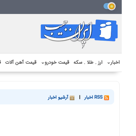
اخبار
⌄
ارز . طلا . سکه
قیمت خودرو
⌄
قیمت آهن آلات
ق
RSS اخبار
|
آرشیو اخبار