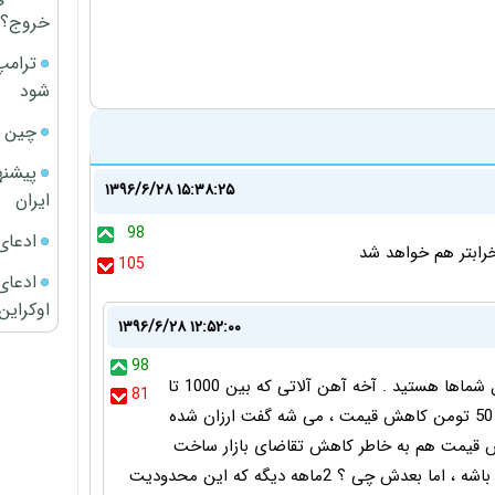
خروج؟
ترامپ
شود
چین ا
پیشنه
۱۳۹۶/۶/۲۸ ۱۵:۳۸:۲۵
ایران
98
ادعای
رابتر هم خواهد شد
105
ادعای 
اوکراین
۱۳۹۶/۶/۲۸ ۱۲:۵۲:۰۰
98
بد نیست بدونید کسی که داره جوسازی می کنه امثال شماها هستید . آخه آهن آلاتی که بین 1000 تا
81
1500 تومان در این یکماهه گران شده ، حالا با 20 تا 50 تومن کاهش قیمت ، می شه گفت ارزان شده
ش قیمت هم به خاطر کاهش تقاضای بازار ساخت
مسکن باشه ، گیریم که به خاطر محرم باز هم کاهشی باشه ، اما بعدش چی ؟ 2ماهه دیگه که این محدودیت