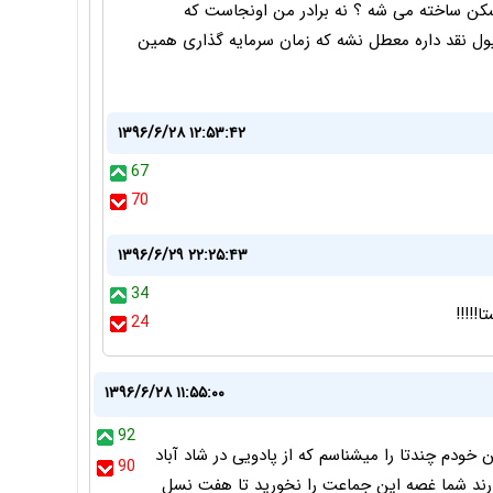
سکن ساخته می شه ؟ نه برادر من اونجاست که
پول نقد داره معطل نشه که زمان سرمایه گذاری همین
۱۳۹۶/۶/۲۸ ۱۲:۵۳:۴۲
67
70
۱۳۹۶/۶/۲۹ ۲۲:۲۵:۴۳
34
!!!!!
24
۱۳۹۶/۶/۲۸ ۱۱:۵۵:۰۰
92
خودم چندتا را میشناسم که از پادویی در شاد آباد
90
ارند شما غصه این جماعت را نخورید تا هفت نسل