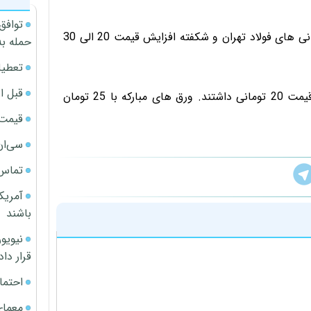
توافق
قیمت ناودانی: ناودانی ها قیمت ثابت داشتند و تنها ناودانی های فولاد تهران و شکفته افزایش قیمت 20 الی 30
حمله به
تعطیل
قبل ا
ورق سیاه: ورق های سیاه ضخامت 2 میل روس کاهش قیمت 20 تومانی داشتند. ورق های مبارکه با 25 تومان
قیمت آپار
سی‌ان
تماس 
آمریک
باشند
قرار داد
احتما
معمای