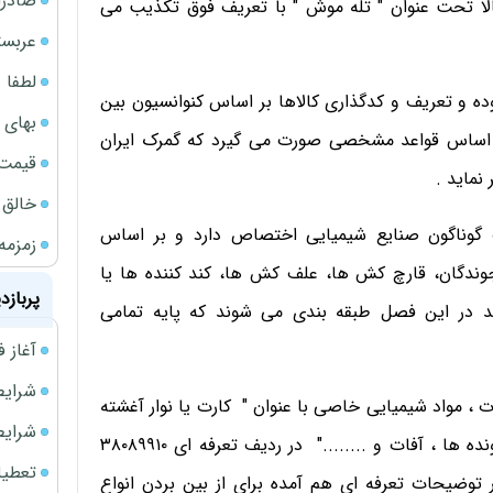
صادرا
جود ندارد ؛ بنابراین ادعای واردات ۱۸۱ تن کالا تحت عنوان " تله موش " با تعریف فوق تکذیب می
عربست
لطفا د
 و تعریف و کدگذاری کالاها بر اساس کنوانسیون بین
بهای 
ر اساس قواعد مشخصی صورت می گیرد که گمرک ایران
قیمت نف
نماید .
خالق ChatGPT زیر ذره‌بین وزارت دادگستری آمر
لات گوناگون صنایع شیمیایی اختصاص دارد و بر اساس
زمزمه
گان، قارچ کش ها، علف کش ها، کند کننده ها یا
پربازد
ند در این فصل طبقه بندی می شوند که پایه تمامی
آغاز فروش فوری 
شرایط فروش 
اردات ، مواد شیمیایی خاصی با عنوان " کارت یا نوار آغشته
شرایط فرو
به چسب بدون ماده سمی برای از بین بردن حشرات ، جونده ها ، آفات و ........" در ردیف تعرفه ای ۳۸۰۸۹۹۱۰
تعطیلی ادا
 توضیحات تعرفه ای هم آمده برای از بین بردن انواع