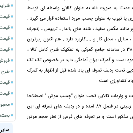
شرایط
۰ است و این محصولات عمدتا به صورت فله به عنوان کالای واسطه ای توسط
قیمت سک
 یا تیوب به عنوان چسب مورد استفاده قرار می گیرد .
قیمت ج
 مانند مگس سفيد ، شته هاي بالدار ، تريپس ، زنجرك
قیمت سکه
 منازل ، محل کار و ....کاربرد دارد . هم اکنون ریزترین
قیمت سک
اطلاعات واردات هر نوع کالا تحت ردیف تعرفه ای ۳۸۰۸۹۹۱۰ در سامانه جامع گمرکی به تفکیک شرح کامل کالا ،
 موجود است و گمرک ایران آمادگی دارد در خصوص تک تک
فروش فور
ایی تحت ردیف تعرفه ای یاد شده قبل از اظهار به گمرک
طرح ج
اد کشاورزی است .
قیمت سک
قیمت سک
رات و واردات کالایی تحت عنوان "چسب موش " اصطلاحا
محبوب
مذکور نیست . بدین معنی که به طور نمونه ؛ وسائل نقلیه زمینی در فصل ۸۷ آمده و در ردیف های تعرفه ای این
بخشنامه ف
ری به طور مشخص مذکور است و در تعرفه های فرعی از نظر حجم موتور
سایر 