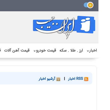
اخبار
⌄
ارز . طلا . سکه
قیمت خودرو
⌄
قیمت آهن آلات
ق
RSS اخبار
|
آرشیو اخبار