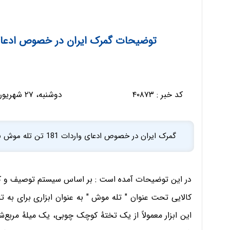
توضیحات گمرک ایران در خصوص ادعای واردات 181 تن تل
کد خبر :
۴۰۸۷۳
دوشنبه، ۲۷ شهریور ۱۳۹۶ - ۱۴:۴۰:۲۴
گمرک ایران در خصوص ادعای واردات 181 تن تله موش به کشور در چهارماهه سالجاری رسما توضیح داد .
کالایی تحت عنوان " تله موش " به عنوان ابزاری برای به 
این ابزار معمولاً از یک تختهٔ کوچک چوبی، یک میلهٔ مرب