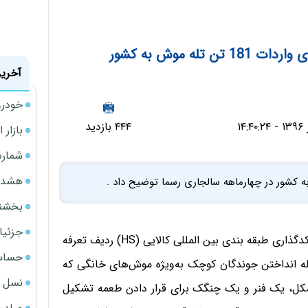
ه موش به کشور
آخرین
خودرو
۴۴۴ بازدید
بازار 
شمارش
هشدار
بخشنامه ف
جزئیا
در این توضیحات آمده است : بر اساس سیستم توصیف و کدگذاری طبقه بندی بین المللی کالایی (HS) ردیف تعرفه
حساب‌
تله انداختن جوندگان کوچک به‌ویژه موش‌های خانگی که
نسل ج
ع‌شکل، یک فنر و یک چنگک برای قرار دادن طعمه تشکیل