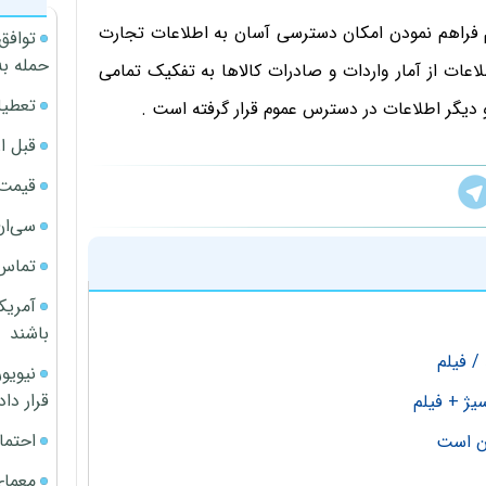
م فراهم نمودن امکان دسترسی آسان به اطلاعات تجارت
توافق
حمله به
ات از آمار واردات و صادرات کالاها به تفکیک تمامی
تعطیل
 دیگر اطلاعات در دسترس عموم قرار گرفته است .
قبل ا
قیمت آپار
سی‌ان
تماس 
آمریک
باشند
قرار داد
یژ + فیلم
احتما
معمای