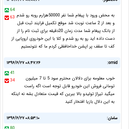
64
به محض ورود با پیغام شما نفر 50000هزارم روبه رو شدم
63
و بعد از 2 ساعت نوبت شد موقع تکمیل فرایند ثبت قبل
از بانک پیغام شما مدت زمان 20دقیقه برای ثبت نام را از
دست داده اید رو به رو شدم و کلا با این خودروی اروپایی از
کف تا سقف پر اپشن خداحافظی کردم ما که نتونستیم
۱۳۹۶/۶/۲۷ ۰۸:۴۷:۲۶
omid:
41
خوب معلومه برای دلالان محترم سود 5 تا 7 میلیون
34
تومانی فروش این خودرو قابل توجه است اگه راست
میگید تیراژ تولیدو بالا ببرین که قیمت متعادل بشه نه اینکه
به این دلال بازیا افتخار کنید
سامان:
۱۳۹۶/۶/۲۷ ۰۸:۵۳:۱۰
80