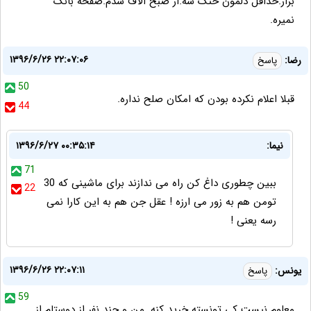
بزار.حداقل دلمون خنک شه.از صبح الاف شدم.صفحه بانک
نمیره.
۱۳۹۶/۶/۲۶ ۲۲:۰۷:۰۶
رضا:
پاسخ
50
قبلا اعلام نکرده بودن که امکان صلح نداره.
44
نیما:
۱۳۹۶/۶/۲۷ ۰۰:۳۵:۱۴
71
ببین چطوری داغ کن راه می ندازند برای ماشینی که 30
22
تومن هم به زور می ارزه ! عقل جن هم به این کارا نمی
رسه یعنی !
۱۳۹۶/۶/۲۶ ۲۲:۰۷:۱۱
یونس:
پاسخ
59
معلوم نیست کی تونسته خرید کنه. من و چند نفر از دوستام از