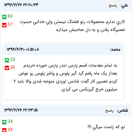
۱۳۹۶/۶/۲۶ ۲۲:۲۰:۳۴
علي:
پاسخ
69
كاري ندارم محصولات رنو قشنگ نيستن ولي خدايي حسرت
57
تعميرگاه رفتن و به دل صاحبش ميذاره
محمد:
۱۳۹۶/۶/۳۰ ۰۱:۵۱:۰۸
23
به تمام مقدسات قسم پارس تندر پارس خورده خریدم
26
بعداز یک ماه رفتم گرد گیر پلوس و واشر پلوس رو عوض
کردم تعمییر کار گفت شانس اوردی متوجه شدی والا باید ۷
میلیون خرج گیربکس می کردی.
۱۳۹۶/۶/۲۶ ۲۲:۲۳:۵۱
شناس:
پاسخ
34
تو كه راست ميگي !!!
33