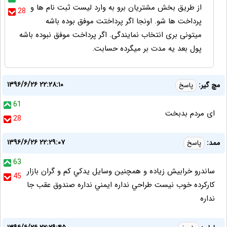
از طریق بخش مشتریان برو به وارد لیست ثبت نام ها و
28
پرداخت ها شو. اونجا اگر پرداختت موفق بوده باشه
میتونی بری انتخاب نمایندگی. اگر پرداخت موفق نبوده باشه
پول بعد یه مدت بر میگرده حسابت.
۱۳۹۶/۶/۲۶ ۲۲:۲۸:۱۰
مچ گیر:
پاسخ
61
ای مردم بدبخت
28
۱۳۹۶/۶/۲۶ ۲۲:۲۹:۰۷
ممد:
پاسخ
63
ساندرو خرابيش زياده و همچنين وسايل يدكي كم و گران بازار
45
كاركرده خوب نيست طراحي نداره ايمني نداره صندوق عقب جا
نداره