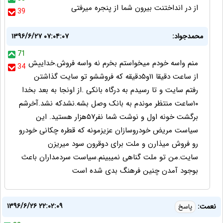
از در انداختنت بیرون شما از پنجره میرفتی
39
محمدجواد:
۱۳۹۶/۶/۲۷ ۰۷:۰۴:۰۷
71
منم واسه خودم میخواستم بخرم نه واسه فروش.خداییش
34
از ساعت دقیقا ۱۱و۵دقیقه که فروششو تو سایت گذاشتن
رفتم سایت و تا رسیدم به درگاه بانکی .از اونجا به بعد بخدا
۱۰ساعت منتظر موندم به بانک وصل بشه.نشدکه نشد.آخرشم
برگشت خونه اول و نوشت شما نفر۵۷هزار هستید. این
سیاست مریض خودروسازان عزیزمونه که قطره چکانی خودرو
رو فروش میذارن و ملت برای دوقرون سود میریزن
سایت.من تو ملت گناهی نمیبینم.سیاست سردمداران باعث
بوجود آمدن چنین فرهنگ بدی شده است
۱۳۹۶/۶/۲۶ ۲۲:۰۲:۰۹
نعمت:
پاسخ