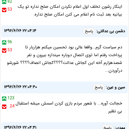
82
اینکار رشون تخلف اول اعلام نکردن امکان صلح نداره تو یک
53
بیانیه بعد ثبت نام اعلام می کنن امکان صلح نداره.
۱۳۹۶/۶/۲۶ ۲۲:۰۴:۱۴
دشمن بی عدالتی:
پاسخ
96
دم سیاست گرم...واقعا عالی بود تحسین میکنم هزاربار تا
53
پرداخت رفتم اما توی اتصال دوباره میندازه بیرون و نفر
شصدهزارم آخه این کجاش عدالت؟؟؟؟کجاش انصاف؟؟؟؟ شورشو
درآوردن...
۱۳۹۶/۶/۲۶ ۲۲:۰۴:۴۰
سین و عین:
پاسخ
123
خجالت آوره... با شعور مردم بازی کردن اسمش میشه استقبال
24
بی نظیر
۱۳۹۶/۶/۲۶ ۲۲:۰۴:۴۱
مهدی:
پاسخ