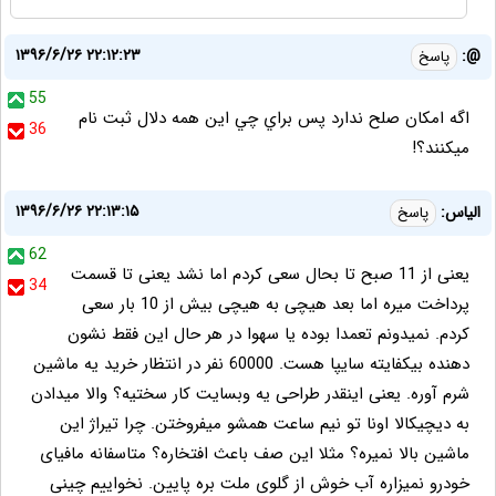
۱۳۹۶/۶/۲۶ ۲۲:۱۲:۲۳
@:
پاسخ
55
اگه امكان صلح ندارد پس براي چي اين همه دلال ثبت نام
36
ميكنند؟!
۱۳۹۶/۶/۲۶ ۲۲:۱۳:۱۵
الیاس:
پاسخ
62
یعنی از 11 صبح تا بحال سعی کردم اما نشد یعنی تا قسمت
34
پرداخت میره اما بعد هیچی به هیچی بیش از 10 بار سعی
کردم. نمیدونم تعمدا بوده یا سهوا در هر حال این فقط نشون
دهنده بیکفایته سایپا هست. 60000 نفر در انتظار خرید یه ماشین
شرم آوره. یعنی اینقدر طراحی یه وبسایت کار سختیه؟ والا میدادن
به دیچیکالا اونا تو نیم ساعت همشو میفروختن. چرا تیراژ این
ماشین بالا نمیره؟ مثلا این صف باعث افتخاره؟ متاسفانه مافیای
خودرو نمیزاره آب خوش از گلوی ملت بره پایین. نخواییم چینی