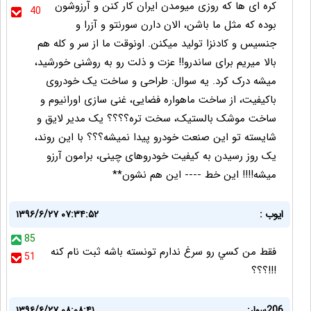
کره ای ها که روزی میومدن ایران کار کنن و آرزوشون
40
بوده که مثل ما باشن، الان دارن سورنتو و آزرا و
جنسیس و کادنزا تولید میکنن. اونوقت ما از سر و کله هم
بالا میریم برای ساندرو!! عزت و ذلت رو به روشنی خورشید،
میشه درک کرد. یه سوال: طراحی و ساخت یک خودروی
باکیفیت، از ساخت ماهواره فضایی، غنی سازی اورانیوم و
ساخت موشک بالستیک، سخت تره؟؟؟؟ یک مدیر لایق و
شایسته تو این صنعت خودرو پیدا نمیشه؟؟؟ با این روند،
یک روز رسیدن به کیفیت خودروهای چینی، برامون آرزو
میشه!!!! این خط ---- این هم نشون**
ايوب :
۱۳۹۶/۶/۲۷ ۰۷:۳۴:۵۲
85
فقط من كسي رو سرغ ندارم تونسته باشه ثبت نام كنه
51
!!!؟؟؟
206سوار:
۱۳۹۶/۶/۲۷ ۰۸:۰۸:۴۱