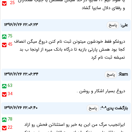
یا سواد تیم IT سایپا در حد سیکل هستش یا جیب همکاران
25
و رفقای دلال سایپا گشاد
۱۳۹۶/۶/۲۶ ۲۲:۰۶:۲۳
علی:
پاسخ
75
دروغکو فقط خودشون میتونن ثبت نام کنن دروِغ میگن انصاف
45
کجا بود همش پارتی بازیه تا درگاه بانک میره از اونجا ب بد
نمیشه ثبت نام کرد
۱۳۹۶/۶/۲۶ ۲۲:۰۶:۳۴
Ram:
پاسخ
63
دروغ بسیار اشکار و روشن .
34
۱۳۹۶/۶/۲۶ ۲۲:۰۶:۴۰
بازگشت پدی^-^:
پاسخ
78
ایرانجیب مرگ من این یه خبر رو استثنائن فحش رو ازاد
22