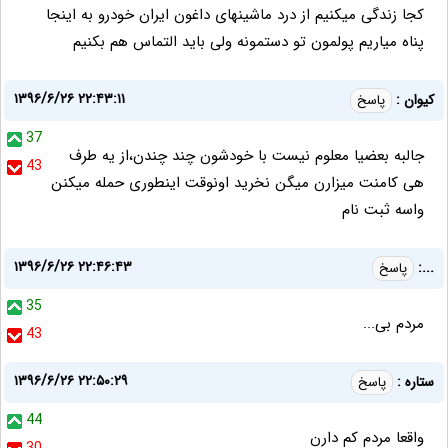
کجا زندگی میکنیم از درد ماشینهای داغون ایران خودرو به اینجا
پناه میاریم پولمون تو دستمونه ولی باید التماس هم بکنیم
۱۳۹۶/۶/۲۶ ۲۲:۴۳:۱۱
کیوان :
پاسخ
37
جالبه بعضیا معلوم نیست با خودشون چند چندن،از یه طرف
43
هی کامنت میزارن میگن نخرید اونوقت اینطوری حمله میکنن
واسه ثبت نام
۱۳۹۶/۶/۲۶ ۲۲:۴۶:۴۳
...:
پاسخ
35
مردم بی...
43
۱۳۹۶/۶/۲۶ ۲۲:۵۰:۲۹
ستاره :
پاسخ
44
واقعا مردم کم دارن