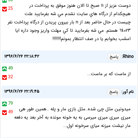
50
دوست عزيز از ١١ صبح تا الان هنوز موفق به پرداخت در
25
هيچكدام از درگاه هاي سايت نشدم مي شه بفرماييد علت
چيست در حال حاضر بعد از n بار بيرون پريدن از درگاه پرداخت نفر
٦٤٠٢٣ هستم. مي شه بفرماييد تا كي مهلت واريز وجود داره ايا
امشب بخوابم يا در صف انتظار بمونم!!!!!!!
۱۳۹۶/۶/۲۶ ۲۲:۱۸:۴۲
Rhino:
پاسخ
49
از ماست که بر ماست...
32
۱۳۹۶/۶/۲۶ ۲۲:۱۹:۴۵
نام آور:
پاسخ
79
میدونین مثل چی شده..مثل بازی مار و پله ..همین طور هی
49
میری میری میری میرسی به یه خونه مونده به آخر بعد یه دفعه
مار نیشت میزنه میای سرخونه اول...