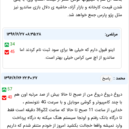
شدن قیمت کارخانه و بازار آزاد، حاشیه ی دلال بازی ساندرو نیز
مثل پژو پارس جمع خواهد شد.
مرتضی:
۱۳۹۶/۶/۲۷ ۰۸:۳۵:۲۸
34
اینو قبول دارم که خیلی ها برای سود ثبت نام کردند اما
45
ساندرو از اچ سی کراس خیلی بهتر است.
۱۳۹۶/۶/۲۶ ۲۲:۴۰:۲۷
محمد :
پاسخ
57
دروغ دروغ دروغ من از صبح تا حالا بیش از صد مرتبه اون هم
40
با چند کامپیوتر و گوشی موبایل و با سرعت 4G نتونستم ،
خدایی از ساعت 11 صبح تا حالا که ساعت 22و36 دقیقه است فقط
تا درگاه بانک رفتم و اونجا سیستم هنگ میکنه به درگاه پرداخت
وارد نمیشه واقعا خجالت بکشید امروز از خودم متنفر شدم که داریم