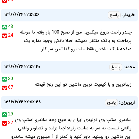
30
۱۳۹۶/۶/۲۶ ۲۲:۵۱:۵۶
خریدار:
پاسخ
48
چقدر راحت دروغ میگین.. من از صبح 100 بار رفتم تا مرحله
24
پرداخت به بانک منتقل نمیشه اصلا بانکی وجود نداره یک
صفحه فیک ساختن فقط ملت رو گذاشتن سر کار
۱۳۹۶/۶/۲۶ ۲۲:۵۲:۴۰
محمد:
پاسخ
30
زیباترین و با کیفیت ترین ماشین تو این رنج قیمته
67
۱۳۹۶/۶/۲۶ ۲۲:۵۲:۴۸
اريوبرزن:
پاسخ
29
ساندرو استپ وی تولیدی ایران به هیچ وجه ساندرو استپ وی
32
وافعی نیست یه سر به سایت رنو/داچیا بزنید و تصاویر واقعی
این ماشین رو ببینید. باور کنید با کمتر از 1 میلیون میشه ساندرو