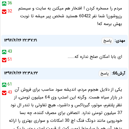
36
مردم را مسخره کردن ! افتخار هم میکنن به سایت و سیستم
32
رزروشون! شما نفر 60422 هستید شخص پیر میشه تا نوبت
بهش برسه که!
۱۳۹۶/۶/۲۶ ۲۲:۳۷:۲۱
مهدی:
پاسخ
43
ای بابا امکان صلح نداره که......
51
۱۳۹۶/۶/۲۶ ۲۲:۳۸:۲۲
آرش66:
پاسخ
61
یکی از دلایل هجوم مردم، اندیشه سود مناسب برای فروش آن
43
در بازار سیاه هست. وگرنه این استپ وی 64 میلیون تومنی، از
نظر پلتفرم، موتور، گیرباکس و داشبرد، هیچ تفاوتی با تندر ال نود
37 میلیون تومنی ندارد. انصافن برای مصرف کننده، چه بسا
خودرویی مانند دونگ فنگ اچ 30 امکانات و سواری بهتری را ارائه
بدهد آن هم با میلیونها تومن کمتر از قیمت استپ وی. با یکی