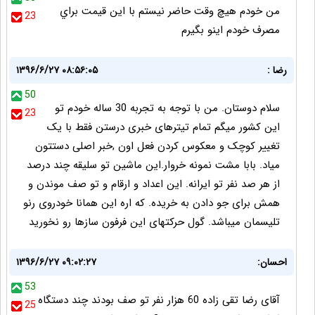
من خودم هيچ وقت حاضر نيستم با اين قيمت براي
23
مصرف خودم اينو بگيرم
رضا :
۱۳۹۶/۶/۲۷ ۰۸:۵۶:۰۵
50
سلام دوستان. من با توجه به تجربه 30 ساله خودم تو
23
این کشور میگم تمام تیترهای خبری درستن فقط با یک
تغییر کوچک و معکوس کردن فعل اون ,خبر اصلی دستتون
میاد. بابا مشت نمونه خروار.این ماشین تو سلیقه چند درصد
از هر صد نفر تو ایرانه. این اعداد و ارقام و تو صف موندن و
همش برای جو دادن به خریده. که اره این همانا خودروی رنو
تلیسمان میباشد. گول حرکتهای این فرفون سازها رو نخورید
احسان:
۱۳۹۶/۶/۲۷ ۰۹:۰۲:۲۷
53
آقای رضا تقی زاده 60 هزار نفر تو صف بودند چند دستگاه
25