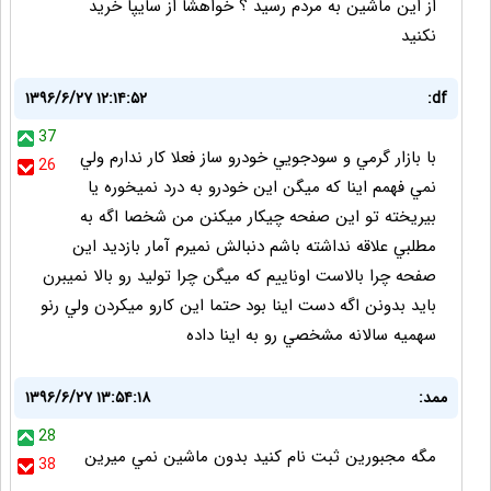
از این ماشین به مردم رسید ؟ خواهشا از سایپا خرید
نکنید
۱۳۹۶/۶/۲۷ ۱۲:۱۴:۵۲
df:
37
با بازار گرمي و سودجويي خودرو ساز فعلا كار ندارم ولي
26
نمي فهمم اينا كه ميگن اين خودرو به درد نميخوره يا
بيريخته تو اين صفحه چيكار ميكنن من شخصا اگه به
مطلبي علاقه نداشته باشم دنبالش نميرم آمار بازديد اين
صفحه چرا بالاست اوناييم كه ميگن چرا توليد رو بالا نميبرن
بايد بدونن اگه دست اينا بود حتما اين كارو ميكردن ولي رنو
سهميه سالانه مشخصي رو به اينا داده
ممد:
۱۳۹۶/۶/۲۷ ۱۳:۵۴:۱۸
28
مگه مجبورين ثبت نام كنيد بدون ماشين نمي ميرين
38