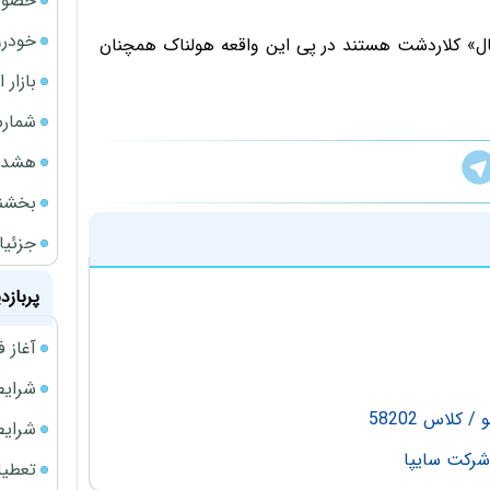
خصوصی
خودرو
ل» کلاردشت هستند در پی این واقعه هولناک همچنان
بازار 
شمارش
هشدار
بخشنامه ف
جزئیا
پربازد
آغاز فروش فوری 
شرایط فروش 
شرایط فرو
تعطیلی ادا