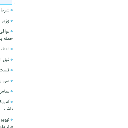
شرط م
وزیر 
توافق
حمله به
تعطیل
قبل ا
قیمت آپار
سی‌ان
تماس 
آمریک
باشند
قرار داد