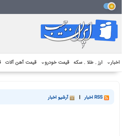
اخبار
⌄
ارز . طلا . سکه
قیمت خودرو
⌄
قیمت آهن آلات
ق
RSS اخبار
|
آرشیو اخبار