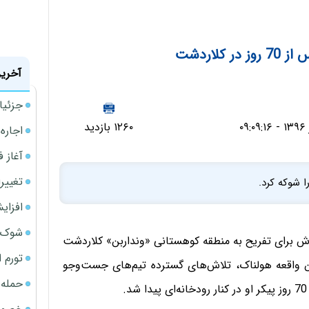
لاردشت
آخرین
جزئیا
۱۲۶۰ بازدید
اجاره ا
آغاز فر
تغییر
افزای
شوک ا
که همراه خانواده‌اش برای تفریح به منطقه کوهستانی «ونداربن» کلاردشت
تورم 
ین واقعه هولناک، تلاش‌های گسترده تیم‌های جست‌و‌جو
حمله 