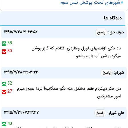
شهرهای تحت پوشش نسل سوم
دیدگاه ها
۱۳۹۵/۷/۲۸ ۲۱:۴۴:۵۲
حرف حق:
پاسخ
58
ياد يكى ازفيلمهاى لورل وهاردى افتادم كه گازراروشن
50
ميكردن.شير اب باز ميشدو...
۱۳۹۵/۷/۲۸ ۲۲:۰۳:۲۴
شهرام:
پاسخ
52
من فکر میکردم فقط مشکل منه نگو همگانیه! فردا صبح میرم
27
امور مشترکین
۱۳۹۵/۷/۲۹ ۰۷:۴۳:۴۷
علي شيراز:
پاسخ
40