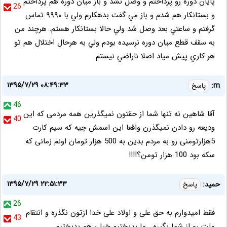
پايان دوره رو ‏پرداختم و وصل نشد و باز ميان دوره هم ‏پرداختم
26
و بستانكار هم شدم و باز مي ‏گفت بدهكارم ولي با ۹۹۹۰‏ تماس
‏گرفتم و ساعتي بعد وصل شد ولي حالا بستانكار هستم.‏ هرچند من
به سقف قطع ميان دوره نرسيده بودم ولي ‏به هرحال اختلال هم تو
هر كاري ‏پيش مياد اصلا ناراضي نيستم.
۱۳۹۵/۷/۲۹ ۰۸:۴۹:۳۳
m:
پاسخ
46
آقا شاهین نه تنها شما از حقتون نمیگذرین همه مردمی که این
40
ودیعه رو دادن نمیگذرن واقعا این اسمش چیه که سیم کارت
5هزارتومنی رو به مردم بدین به 500 هزار تومان اونم زمانی که
سکه بود 100 هزار تومن؟!!!!
۱۳۹۵/۷/۲۹ ۲۲:۵۱:۳۳
حمید:
پاسخ
26
فقط امیدوارم به حق علی و اولاد علی خدا ازتون نگذره و انتقام
43
ملت رو از شما بگیره . ما بدبختیم خیلی هم بدبختیم