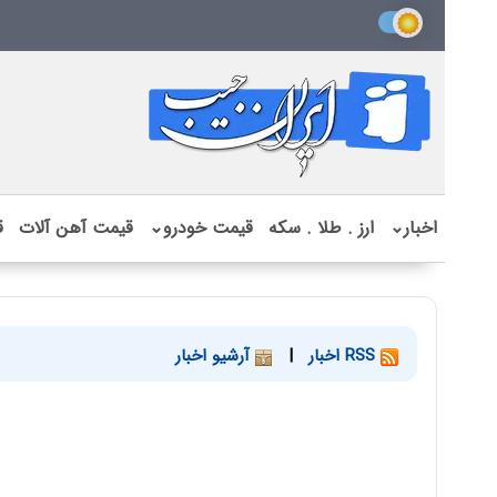
اخبار
⌄
ارز . طلا . سکه
قیمت خودرو
⌄
قیمت آهن آلات
ق
RSS اخبار
|
آرشیو اخبار