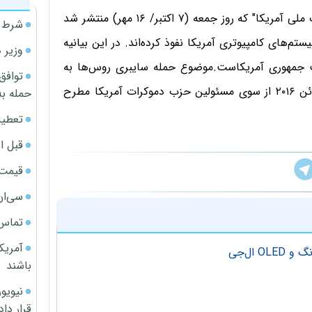
در بیانیه مشترک "وزارت امنیت داخلی" و "آژانس اطلاعات ملی آمریکا" که روز جمعه (۷ اکتبر/ ۱۶ مهر) منتشر شد
شرط م
‌های کامپیوتری آمریکا نفوذ کرده‌اند. در این بیانیه
وزیر 
ت جمهوری آمریکاست.موضوع حمله سایبری روس‌ها به
توافق
شبکه‌های کامپیوتری در آمریکا برای نخستین‌بار در ماه ژوئن ۲۰۱۶ از سوی مسئولین حزب دموکرات آمریکا مطرح
حمله به
تعطیل
قبل ا
قیمت آپار
سی‌ان
تماس 
آمریک
باشند
قرار داد