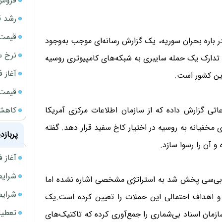
فروش 
رشد ق
قیمت سکه
ر باره بحران سوریه، یک گزارش رسانه‌ای موجب به‌وجود
نرخ س
دارک یک حمله سایبری به شبکه‌های کامپیوتری روسیه
آغاز فروش
این کشور است.
قیمت گ
کاهش 34 درصدی فروش خودروسازان د
عاتی گزارش داده که از سازمان اطلاعات مرکزی آمریکا
ی مخفیانه به روسیه در اختیار کاخ سفید قرار دهد. گفته
پربازد
و آن را رسوا سازد.
آغاز فروش فوری 
شرایط فروش 
(۱۵ اکتبر/ ۲۴ مهر) از شبکه ان‌بی‌سی پخش شد به استراتژی مشخصی اشاره نشده اما
شرایط فرو
ه و اهداف احتمالی این حملات را تعیین کرده است.یک
تعطیلی ادا
مان اسناد بی‌شماری را جمع‌آوری کرده که تاکتیک‌های