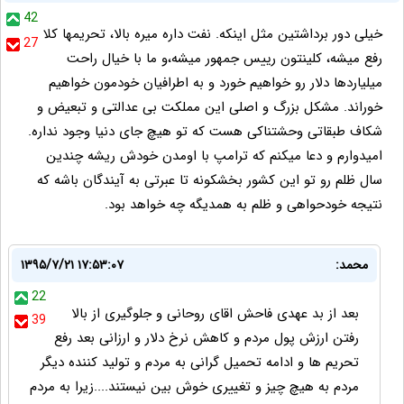
42
خیلی دور برداشتین مثل اینکه. نفت داره میره بالا، تحریمها کلا
27
رفع میشه، کلینتون رییس جمهور میشه،و ما با خیال راحت
میلیاردها دلار رو خواهیم خورد و به اطرافیان خودمون خواهیم
خوراند. مشکل بزرگ و اصلی این مملکت بی عدالتی و تبعیض و
شکاف طبقاتی وحشتناکی هست که تو هیچ جای دنیا وجود نداره.
امیدوارم و دعا میکنم که ترامپ با اومدن خودش ریشه چندین
سال ظلم رو تو این کشور بخشکونه تا عبرتی به آیندگان باشه که
نتیجه خودحواهی و ظلم به همدیگه چه خواهد بود.
محمد:
۱۳۹۵/۷/۲۱ ۱۷:۵۳:۰۷
22
بعد از بد عهدی فاحش اقای روحانی و جلوگیری از بالا
39
رفتن ارزش پول مردم و کاهش نرخ دلار و ارزانی بعد رفع
تحریم ها و ادامه تحمیل گرانی به مردم و تولید کننده دیگر
مردم به هیچ چیز و تغییری خوش بین نیستند....زیرا به مردم