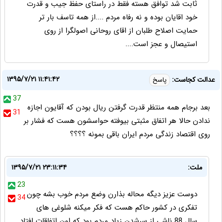
ثابت شد توافق هسته فقط در راستای حفظ جیب و قدرت
خود اقایان بوده و نه رفاه مردم ....از همه تاسف بار تر
حمایت اصلاح طلبان از اقای روحانی اصولگرا از روی
استیصال و عجز است....
۱۳۹۵/۷/۲۱ ۱۱:۴۱:۴۲
عدالت کجاست:
پاسخ
37
بعد برجام همه منتظر قدرت گرفتن ریال بودن که آقایون اجازه
31
ندادن حالا هر اتفاق مثبتی بیوفته حواسشون هست که فشار بر
روی اقتصاد زندگی مردم ایران باقی بمونه ؟؟؟؟
ملت:
۱۳۹۵/۷/۲۱ ۲۳:۱۱:۳۴
23
دوست عزیز دیگه محاله بذارن وضع مردم خوب بشه چون
34
تفکری در کشور حاکم هست که فکر میکنه شلوغی های
سال 88 ناشی از سرشدن زیاد مردم بود که اون اتفاقات افتاد