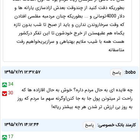
بطوریکه دقت کنید از چندوقت بعدش ازادسازی یارانه ها و
دلار 4000تومانی و ... بطوریکه چنان مردمبه مفلسی افتادن
که وقت سرخاروندن ندارن و باید از صبح تا شب بدون تازه
یکماه هم عقبهستن از خرج خودشون.تا این تفکر درکشور
هست همه با شیب ملایم بهتباهی و سرازیریخواهیم رفت
متاسفانه
۱۳۹۵/۷/۲۱ ۱۲:۳۷:۵۷
bobo:
پاسخ
34
چه فایده ای به حال مردم داره؟ خوش به حال اقازاده ها که
30
راحت تر میتونن پول جا به جا کنن!وگرنه سهم ما مردم که روز
به روز بی ارزش تر شدن هر چه بیشتر ریاله!
۱۳۹۵/۷/۲۱ ۱۴:۱۲:۴۴
کارمند بانک خصوصی:
پاسخ
17