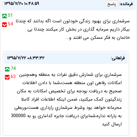
۱۳۹۵/۷/۲۰ ۱۰:۴۸:۵۹
فرمانده:
پاسخ
51
سرشماری برای بهبود زندگی خودتون است اگه بدانند که چندتا
54
بیکار داریم سرمایه گذاری در بخش کار میکنند چندتا بی
خانمان به فکر مسکن می افتند و...
فراهانی:
۱۳۹۵/۷/۲۲ ۰۸:۳۳:۳۲
74
سرشماري برای شمارش دقيق نفرات یه منطقه وهمچنين
63
امکانات رفاهی اون منطقه هست،شما با دادن اطلاعات
صحیح به دریافت بودجه برای تخصیص امکانات به مکان
زندگيتون کمک میکنید، ضمن اینکه اطلاعات افراد کاملا
محرمانه خواهد بود وشرط سرشماري رازداری هست،وربطی
به یارانه نداره،شمابرای دریافت جایزه کداماری رو به 300000
ارسال کنید