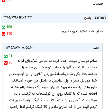
چیست
۱۳۹۵/۷/۱۸ ۱۳:۰۴:۴۳
saman:
پاسخ
106
چطور باید ابنترنت رو بگیری
110
امید:
۱۳۹۵/۸/۲۰ ۰۰:۵۵:۱۰
81
سلام دوستان.دولت اعلام کرده به تمامی شرکتهای ارائه
96
دهنده اینترنت و آنها را مجاب کرده که این هدیه را
بدهند.حالا یکی شاتل،آسیاتک،پارس آنلاین و...یا اینترنت رو
خط موبایل همراه اول،ایرانسل یا رایتل.من خودم آسیاتک
دارم وقتی به صفحه ورود کاربران میرم یک پوشه بنام هدیه
اضافه شده که با کلیک روی آن توضیحات به ترتیب داده
میشه و کد آماری وارد کردم بلافاصله 2 گیگ ترافیک دریافت
کردم البته من 5 کد آماری دادم و 10 گیگ گرفتم.فقط راجب