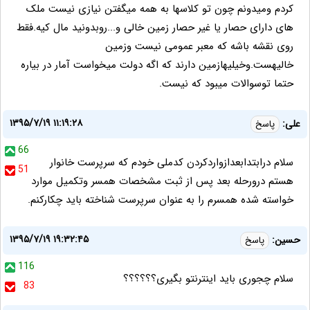
کردم ومیدونم چون تو کلاسها به همه میگفتن نیازی نیست ملک
های دارای حصار یا غیر حصار زمین خالی و...روبدونید مال کیه.فقط
روی نقشه باشه که معبر عمومی نیست وزمین
خالیهست.وخیلیهازمین دارند که اگه دولت میخواست آمار در بیاره
حتما توسوالات میبود که نیست.
۱۳۹۵/۷/۱۹ ۱۱:۱۹:۲۸
علی:
پاسخ
66
سلام درابتدابعدازواردکردن کدملی خودم که سرپرست خانوار
51
هستم درورحله بعد پس از ثبت مشخصات همسر وتکمیل موارد
خواسته شده همسرم را به عنوان سرپرست شناخته باید چکارکنم.
۱۳۹۵/۷/۱۹ ۱۹:۳۲:۴۵
حسین:
پاسخ
116
سلام چجوری باید اینترنتو بگیری؟؟؟؟؟؟
83