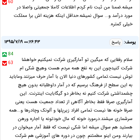
60
میشه.ضمنا من ثبت نام کردم اطلاعات کاملا جمعیتی واصلا در
مورد درآمد و... سوال نمیشه.حداقل اینکه هزینه اش برا مملکت
خیلی کمتره.
۱۳۹۵/۷/۱۹ ۰۰:۲۶:۴۳
یوسف:
پاسخ
84
سلام رفقایی که میگین تو آمارگیری شرکت نمیکنیم خواهشا
63
شرکت کنیدچون این به نفع همه مردم هست وهیچ شکی ام
توش نیست.تمامی کشورهای دنیا الان با آمار حرف میزنند.وماباید
به این سطح از فرهنگ برسیم که در آمار داوطلبانه بدون هیچ
چشمداشتی شرکت کنیم نه بخاطر دو گیگابایت اینترنت. این
آمارگیری صرفا فقط بخاطر آگاهی از تعداد جمعیت هست یعنی
صرفا خونه ها نیست تمامی افراد زیرپلها و آلونک وچادرها و...همه
سرشماری میشند.درمورد خونه که مال خودتونه یا اجاره ورهن
هستید هم سوال میشه اما شکی نیست که فقط آمار میخوان در
بیارند ومن اینو مطمئنم .چون در دوره های آموزشی هم شرکت