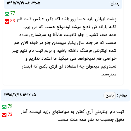
پیمان:
۱۳۹۵/۷/۱۹ ۰۸:۰۳:۰۵
77
پشت ایرانی باید حتما زور باشه اگه بگن هرکس ثبت نام
83
نکنه یارانه ش قطع میشه اونموقع هست که می بینی
همه صف کشیدن جلو کافینت ها،آقا یه سرشماری ساده
هست که هر چند سال یکبار میومدن جلو در خونه الان هم
شده اینترنتی فرهنگ داشته باشیم و بریم ثبت نام کنیم چیز
خواصی هم نمیخواهد هی میگید ما اعتماد نداریم و
نمیدونیم میخوان چه استفاده ای ازش بکنن که اینقدر
میترسید.
۱۳۹۵/۷/۱۸ ۱۶:۱۲:۰۵
بهنام :
پاسخ
79
ثبت نام اينترنتي آري گفتن به سياستهاي رژيم نيست. آمار
73
دقيق جمعيت به نفع همه ملت هست