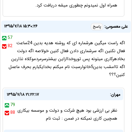
همراه اول نمیدونم چطوری میشه دریافت کرد.
۱۳۹۵/۷/۱۸ ۱۵:۳۰:۲۶
علی معصومی:
پاسخ
57
اگه راست میگین هرشماره ای که روشنه هدیه بدین 24ساعت
82
فعال نکنین اگه سرشماری دادن فعال کنین خولاصه اگه دولت
بخادهرکاری میتونه پس توروخداازاین بیشترسرمردموکلاه نذارین
اگه تاامشب بدین5خانوارسبت نام میکنم بخدایکبارم بحرف ماعمل
کنین؟؟؟
مهران:
۱۳۹۵/۷/۱۸ ۲۱:۲۲:۱۷
79
نظر بی ارزشی بود هیچ شرکت و دولت و موسسه بیکاری
88
همچین کاری نمیکنه در ضمن : ثبت نام