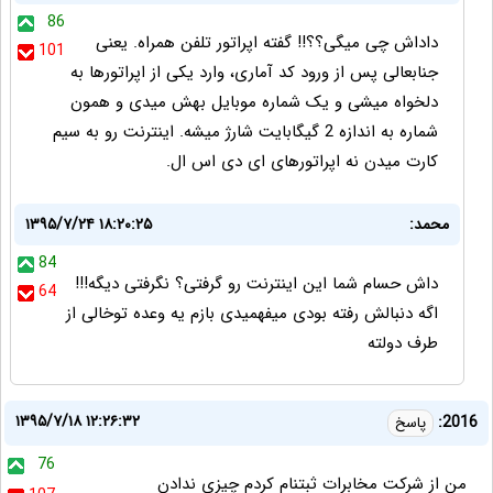
86
داداش چی میگی؟؟!! گفته اپراتور تلفن همراه. یعنی
101
جنابعالی پس از ورود کد آماری، وارد یکی از اپراتورها به
دلخواه میشی و یک شماره موبایل بهش میدی و همون
شماره به اندازه 2 گیگابایت شارژ میشه. اینترنت رو به سیم
کارت میدن نه اپراتورهای ای دی اس ال.
محمد:
۱۳۹۵/۷/۲۴ ۱۸:۲۰:۲۵
84
داش حسام شما این اینترنت رو گرفتی؟ نگرفتی دیگه!!!
64
اگه دنبالش رفته بودی میفهمیدی بازم یه وعده توخالی از
طرف دولته
۱۳۹۵/۷/۱۸ ۱۲:۲۶:۳۲
2016:
پاسخ
76
من از شرکت مخابرات ثبتنام کردم چیزی ندادن