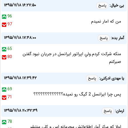
۱۳۹۵/۷/۱۸ ۱۶:۲۷:۵۰
بی خیال:
پاسخ
96
من که امار نمیدم
97
۱۳۹۵/۷/۱۸ ۱۷:۴۸:۰۰
آمار بده:
پاسخ
65
منكه شركت كردم.ولي اپراتور ايرانسل در جريان نبود.گفتن
80
صبركنم
۱۳۹۵/۷/۱۸ ۱۷:۴۹:۴۲
یا مهدی ادرکنی:
پاسخ
69
پس چرا ایرانسل 2 گیگ رو نمیده؟؟؟؟؟؟؟؟؟؟؟؟؟
71
۱۳۹۵/۷/۱۸ ۲۰:۳۲:۳۹
ارمان:
پاسخ
78
اولا که مرکز آمار اطلاعاتش محرمانه اس و کلی منتشر