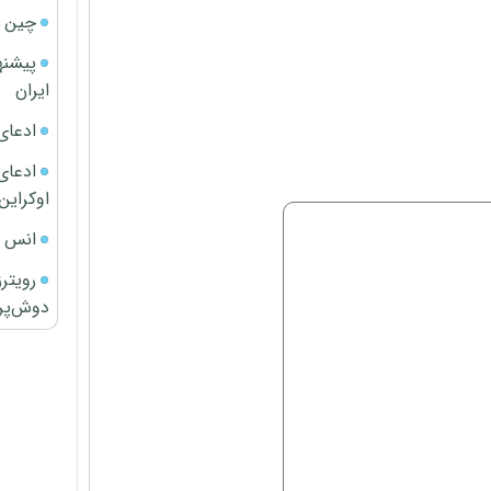
چین ا
پیشنه
ایران
ادعای
ادعای 
اوکراین
انس ج
رویتر
دوش‌پرت