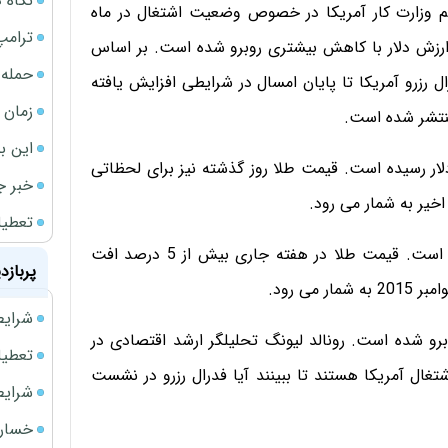
نگاه د
مهم وزارت کار آمریکا در خصوص وضعیت اشتغال در ماه
ترامپ
ارزش دلار با کاهش بیشتری روبرو شده است. بر اساس
حمله 
 رزرو آمریکا تا پایان امسال در شرایطی افزایش یافته
زمان ش
منتشر شده است.
این ب
ت هر اونس طلا امروز با 0.1 درصد کاهش به 1256 دلار رسیده است. قیمت طلا روز گذشته نیز برای لحظاتی
خبر ج
تعطیلی نخس
قیمت طلا برای دومین هفته متوالی با کاهش روبرو شده است. قیمت طلا در هفته جاری بیش از 5 درصد افت
پربازد
ی رود.
شرایط فروش 
یکا امروز با افزایش 0.3 درصدی روبرو شده است. رونالد لیونگ تحلیلگر ارشد اقتصادی در
تعطیلی ادا
اشتغال آمریکا هستند تا ببینند آیا فدرال رزرو در نشست
شرایط فرو
خسارت