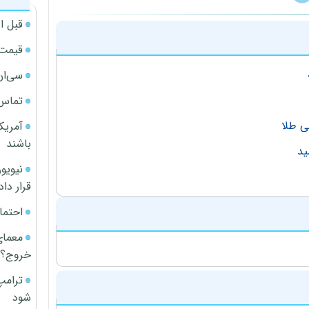
قبل ا
قیمت آپار
سی‌ان
تماس 
ی طلا
آمریک
باشند
قرار داد
احتما
معمای
خروج؟
ترامپ
شود