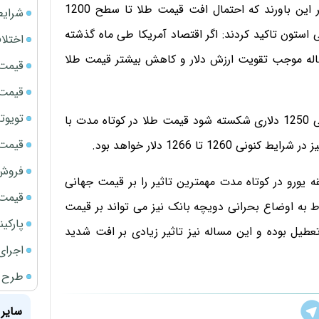
گزارش سایت طلا حاکیست، برخی تحلیلگران اقتصادی بر این باورند که احتمال افت قیمت طلا تا سطح 1200
شرایط
استون تاکید کردند: اگر اقتصاد آمریکا طی ماه گذشته
اختلا
این مساله موجب تقویت ارزش دلار و کاهش بیشتر قیمت طلا
قیمت سک
قیمت سک
تویوتا bZ5 برای نخستین بار وارد بازار ای
وانگ تائو تحلیلگر تکنیکال نیز تاکید کرد: اگر سطح حمایتی 1250 دلاری شکسته شود قیمت طلا در کوتاه مدت با
قیمت سک
تا 1266 دلار خواهد بود.
فروش فور
 یورو در کوتاه مدت مهمترین تاثیر را بر قیمت جهانی
قیمت ج
 به اوضاع بحرانی دویچه بانک نیز می تواند بر قیمت
پارکی
طیل بوده و این مساله نیز تاثیر زیادی بر افت شدید
اجرای
طرح ج
سایر 