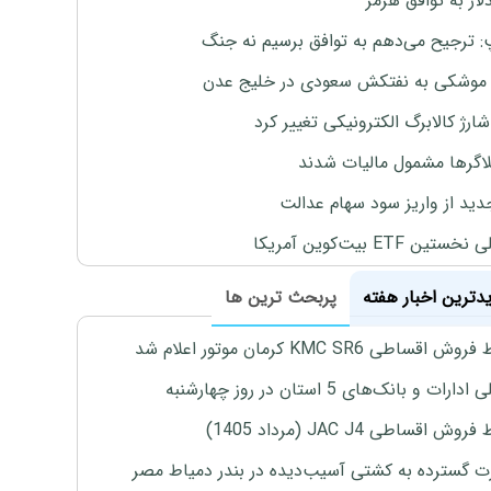
لار به توافق هرمز
: ترجیح می‌دهم به توافق برسیم نه جنگ
موشکی به نفتکش سعودی در خلیج عدن
ارژ کالابرگ الکترونیکی تغییر کرد
لاگرها مشمول مالیات شدند
دید از واریز سود سهام عدالت
تین ETF بیت‌کوین آمریکا
یدترین اخبار هفته
پربحث ترین ها
اقساطی KMC SR6 کرمان موتور اعلام شد
رات و بانک‌های 5 استان در روز چهارشنبه
ش اقساطی JAC J4 (مرداد 1405)
 گسترده به کشتی آسیب‌دیده در بندر دمیاط مصر