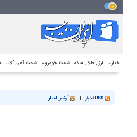
اخبار
⌄
ارز . طلا . سکه
قیمت خودرو
⌄
قیمت آهن آلات
ق
RSS اخبار
|
آرشیو اخبار