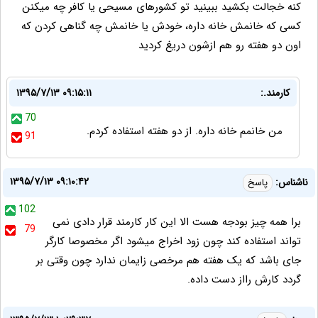
کنه خجالت بکشید ببینید تو کشورهای مسیحی یا کافر چه میکنن
کسی که خانمش خانه داره، خودش یا خانمش چه گناهی کردن که
اون دو هفته رو هم ازشون دریغ کردید
کارمند.:
۱۳۹۵/۷/۱۳ ۰۹:۱۵:۱۱
70
من خانمم خانه داره. از دو هفته استفاده کردم.
91
۱۳۹۵/۷/۱۳ ۰۹:۱۰:۴۲
ناشناس:
پاسخ
102
برا همه چیز بودجه هست الا این کار کارمند قرار دادی نمی
79
تواند استفاده کند چون زود اخراج میشود اگر مخصوصا کارگر
جای باشد که یک هفته هم مرخصی زایمان ندارد چون وقتی بر
گردد کارش رااز دست داده.