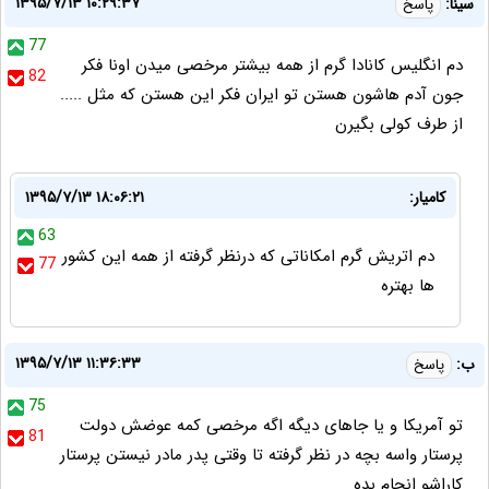
۱۳۹۵/۷/۱۳ ۱۰:۲۹:۳۷
سینا:
پاسخ
77
دم انگلیس کانادا گرم از همه بیشتر مرخصی میدن اونا فکر
82
جون آدم هاشون هستن تو ایران فکر این هستن که مثل .....
از طرف کولی بگیرن
کامیار:
۱۳۹۵/۷/۱۳ ۱۸:۰۶:۲۱
63
دم اتریش گرم امکاناتی که درنظر گرفته از همه این کشور
77
ها بهتره
۱۳۹۵/۷/۱۳ ۱۱:۳۶:۳۳
ب:
پاسخ
75
تو آمریکا و یا جاهای دیگه اگه مرخصی کمه عوضش دولت
81
پرستار واسه بچه در نظر گرفته تا وقتی پدر مادر نیستن پرستار
کاراشو انجام بده