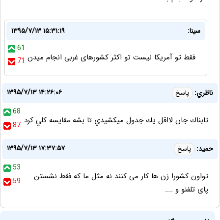
سینا:
۱۳۹۵/۷/۱۳ ۱۵:۳۱:۱۹
61
فقط تو آمریکا نیست تو اکثر کشورهای غربی انجام میدن
71
۱۳۹۵/۷/۱۳ ۱۴:۲۶:۰۶
ناظري:
پاسخ
68
تابناك جان لااقل يك جدول ميكشيدي تا بشه مقايسه كلي كرد
87
۱۳۹۵/۷/۱۳ ۱۷:۳۷:۵۷
حمید:
پاسخ
53
تواون کشورا زن ها کار می کنند نه مثل ما که فقط نشستن
59
پای تلفنو و ....