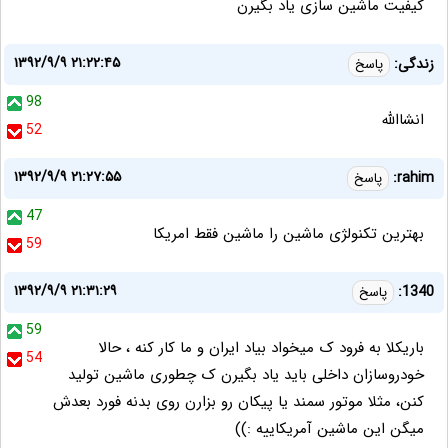
کیفیت ماشین سازی یاد بگیرن
۱۳۹۲/۹/۹ ۲۱:۲۲:۴۵
زندگی:
پاسخ
98
انشاالله
52
۱۳۹۲/۹/۹ ۲۱:۲۷:۵۵
rahim:
پاسخ
47
بهترین تکنولژی ماشین را ماشین فقط امریکا
59
۱۳۹۲/۹/۹ ۲۱:۳۱:۲۹
1340:
پاسخ
59
باریکلا به فرود ک میخواد بیاد ایران و ما کار کنه ، حالا
54
خودروسازان داخلی باید یاد بگیرن ک چطوری ماشین تولید
کنن، مثلا موتور سمند یا پیکان رو بزارن روی بدنه فورد بعدش
میگن این ماشین آمریکاییه :))