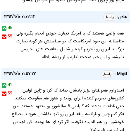
مردم زور چپون کنند .هم خرجش کمتره هم سودش بیشتره.
۱۳۹۲/۹/۱۰ ۰۱:۰۳:۱۴
هادی:
پاسخ
45
همه راضی هستند که با امریکا تجارت خودرو انجام بگیره ولی
55
متاسفانه این خود امریکاست که تو سیاستش هر گونه تجارت
بزرگ با ایران رو تحریم کرده و شامل معافیت های تحریمی
نمیشه، و این خبر صحت نداره و از ریشه باطله
۱۳۹۲/۹/۱۰ ۰۱:۵۷:۲۲
Majid :
پاسخ
41
امیدوارم هموطنان عزیز یادشان بماند که کره و ژاپن اولین
59
کشورهای تحریم کننده ایران بودند و هنوز هم مقاومت میکنند
حتی قطعات بدهند که گارانتی 5 سالشون رو متعهد هستند. من
فکر کنم چین و فرانسه واقعا ایران رو تنها نذاشتن هرچند مصالح
خودشون رو هم نادیده نگرفتند.اگر کره ای ها بودند الان اجناس
ایرانی می خریدند؟