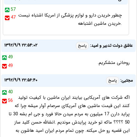
57
چطور خریدن دارو و لوازم پزشگی از امریکا اشتباه نیست
47
.خریدن ماشین اشتباهه
۱۳۹۲/۹/۹ ۲۲:۵۴:۰۲
عاشق دولت تدبیر و امید:
پاسخ
49
روحانی متشکریم.
49
۱۳۹۲/۹/۹ ۲۲:۵۶:۴۰
مجتبی:
پاسخ
40
اگه شرکت های آمریکایی بیایند ایران ماشین با کیفیت تولید
56
کنند این قیمت ماشین های آمریکای سرصام آوار میشه چرا که
پراید دارن 17 میلیون به مردم میدن حالا فورد و جی ام بشه 30 تا
50 ؟؟؟؟ ماکه تو خرید پرایدش موندیم .انشالله حسن کلید ساز
این قضیه رو حل میکنه. چون تمام مردم ایران امید هاشون به