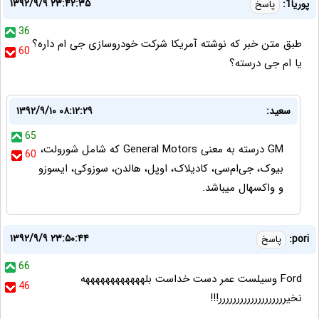
۱۳۹۲/۹/۹ ۲۳:۴۲:۳۵
پوریا1:
پاسخ
36
طبق متن خبر که نوشته آمریکا شرکت خودروسازی جی ام داره؟
60
یا ام جی درسته؟
سعید:
۱۳۹۲/۹/۱۰ ۰۸:۱۲:۲۹
65
GM درسته به معنی General Motors که شامل شورولت،
60
بیوک، جی‌ام‌سی، کادیلاک، اوپل، هالدن، سوزوکی، ایسوزو
و واکسهال میباشد.
۱۳۹۲/۹/۹ ۲۳:۵۰:۴۴
pori:
پاسخ
66
Ford وسیلست عمر دست خداست بلههههههههههههه
46
نخیررررررررررررررررررر!!!