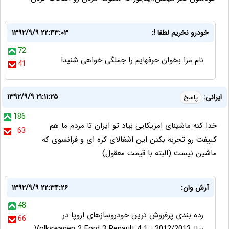
خودرو نخریم لطفا !:
۱۳۹۲/۹/۹ ۲۲:۴۳:۰۳
72
نام مرا بخوان حرفهایم را جملگی خواهی شنید!
41
۱۳۹۲/۹/۹ ۲۱:۱۱:۲۵
ایرانی:
پاسخ
186
خدا کنه ماشینای امریکایی بیاد تو ایران تا مردم ما هم
63
کییفت رو تجربه بکنن این اشغالای کره ای و فرانسوی که
ماشین نیست (البته با قیمت معقول)
آرش وان:
۱۳۹۲/۹/۹ ۲۲:۳۴:۲۶
48
رده بندی پرفروش ترین خودروسازهای اروپا در
66