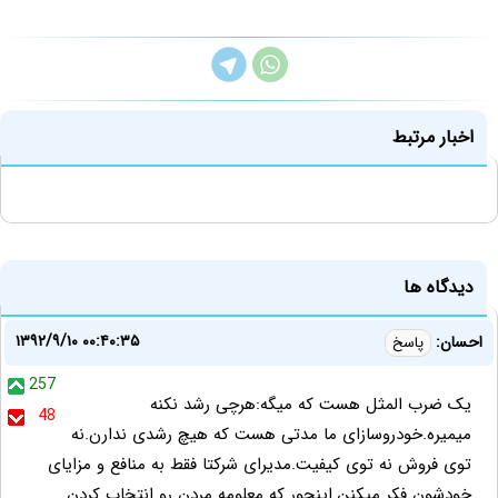
اخبار مرتبط
دیدگاه ها
۱۳۹۲/۹/۱۰ ۰۰:۴۰:۳۵
احسان:
پاسخ
257
یک ضرب المثل هست که میگه:هرچی رشد نکنه
48
میمیره.خودروسازای ما مدتی هست که هیچ رشدی ندارن.نه
توی فروش نه توی کیفیت.مدیرای شرکتا فقط به منافع و مزایای
خودشون فکر میکنن.اینجور که معلومه مردن رو انتخاب کردن