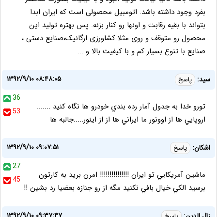
بفرد وجود داشته باشد. اتومبیل محصولی است که ایران ابدا
بتواند با بقیه رقابت و اونها رو کنار بزنه. پس بهتره تولید این
محصول رو متوقف و روی مثلا کشاورزی ارگانیک،صنایع دستی ،
صنایع با تنوع بسیار کم و با کیفیت بالا و ...
۱۳۹۲/۹/۱۰ ۰۸:۴۸:۰۵
سيد:
پاسخ
36
تورو خدا به جدول آمار رده بندي خودرو ها نگاه كنيد .......
53
اروپايي ها از اوونور ما ايراني ها از از اينور.....جالبه ها
۱۳۹۲/۹/۱۰ ۰۹:۰۷:۵۱
اشكان:
پاسخ
27
ماشين آمريكايي تو ايران !!!!!!!!!!!!!!! امرن بريد به كارتون
45
برسيد الكي خيال بافي نكنيد مگه از رو جنازه بعضيا رد بشين !!
۱۳۹۲/۹/۱۰ ۰۹:۳۷:۴۷
زال الدین:
پاسخ