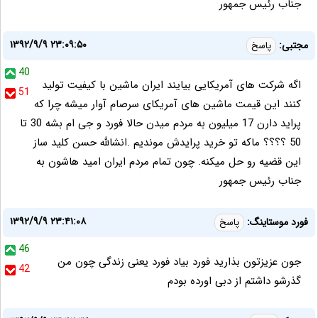
جناب رئیس جمهور
۱۳۹۲/۹/۹ ۲۳:۰۹:۵۰
مجتبی:
پاسخ
40
اگه شرکت های آمریکایی بیایند ایران ماشین با کیفیت تولید
51
کنند این قیمت ماشین های آمریکای سرصام آوار میشه چرا که
پراید دارن 17 میلیون به مردم میدن حالا فورد و جی ام بشه 30 تا
50 ؟؟؟؟ ماکه تو خرید پرایدش موندیم .انشالله حسن کلید ساز
این قضیه رو حل میکنه. چون تمام مردم ایران امید هاشون به
جناب رئیس جمهور
۱۳۹۲/۹/۹ ۲۳:۴۱:۰۸
فورد موستاینگ:
پاسخ
46
جون عزیزتون بذارید فورد بیاد فورد یعنی زندگی چون من
42
گذرشو داشتم از دبی اورده بودم