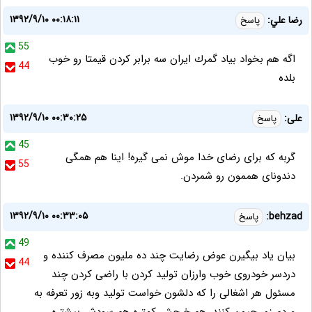
۱۳۹۲/۹/۱۰ ۰۰:۱۸:۱۱
رضا علي:
پاسخ
55
اگه هم بخواد بياد گمرك ايران سه برابر كردن قيمتا رو خوب
44
بلده
۱۳۹۲/۹/۱۰ ۰۰:۳۰:۲۵
علی:
پاسخ
45
گربه که برای رضای خدا موش نمی گیره! اینا هم همگی
55
دندونای هممون رو شمردن.
۱۳۹۲/۹/۱۰ ۰۰:۳۳:۰۵
behzad:
پاسخ
49
بیان یاد بیگیرن عوض رضایت چند ده ملیون مصرف کننده و
44
دردسر خودروی خوب وارزان تولید کردن با راضی کردن چند
مسئول هر اشغالی را که دلشون خواست تولید وبه زور تعرفه به