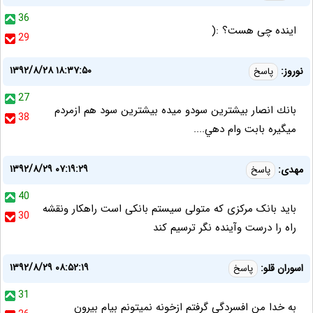
36
اینده چی هست؟ :(
29
۱۳۹۲/۸/۲۸ ۱۸:۳۷:۵۰
نوروز:
پاسخ
27
بانك انصار بيشترين سودو ميده بيشترين سود هم ازمردم
38
ميگيره بابت وام دهي....
۱۳۹۲/۸/۲۹ ۰۷:۱۹:۲۹
مهدی:
پاسخ
40
باید بانک مرکزی که متولی سیستم بانکی است راهکار ونقشه
30
راه را درست وآینده نگر ترسیم کند
۱۳۹۲/۸/۲۹ ۰۸:۵۲:۱۹
اسوران قلو:
پاسخ
31
به خدا من افسردگی گرفتم ازخونه نمیتونم بیام بیرون