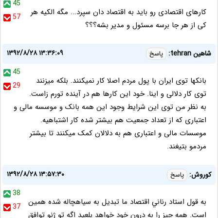
45
کارهای اقتصادی رو باید به اقتصاد دان سپرد... مگه الکیه هر
57
کی از هر جا برسه مسئول و مدیر بشه؟؟؟
۱۳۹۲/۸/۲۸ ۱۳:۳۶:۰۹
شاهین tehran:
پاسخ
45
بانکها توی ایران با پول مردم اصلا کار نمیکنند. بلکه میزنند
29
توی کار دلالی و اینا. خود این کارها هم در آینده تورم زاست.
به نظر من توی این شرایط وجود این همه بانک و موسسه مالی و
اعتباری که از تعداد جمعیت هم بیشتر شده کار اشتباهیه.
موسسات مالی و اعتباری هم به دلالان کمک میکنند تا بیشتر
مردمو بتیغند.
۱۳۹۲/۸/۲۸ ۱۳:۵۷:۳۰
كوروش:
پاسخ
38
به قول استاد رناني اقتصاد ما تبديل به سياهچاله شده همين
37
است. همه چيز را به درون خود خواهد بلعيد اگه تو ژنو توافق