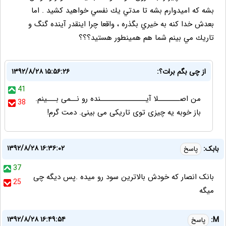
بشه كه اميدوارم بشه تا مدتي يك نفسي خواهيد كشيد . اما
بعدش خدا كنه به خيري بگذره ، واقعا چرا اينقدر آينده گنگ و
تاريك مي بينم شما هم همينطور هستيد؟؟؟
از چی بگم برات؟:
۱۳۹۲/۸/۲۸ ۱۵:۵۶:۲۶
41
من اصـــــــلا آیـــــــــــــــنده رو نــمی بـــینم.
38
باز خوبه یه چیزی توی تاریکی می بینی. دمت گرم!
۱۳۹۲/۸/۲۸ ۱۶:۳۶:۰۲
بابک:
پاسخ
37
بانک انصار که خودش بالاترین سود رو میده .پس دیگه چی
25
میگه
۱۳۹۲/۸/۲۸ ۱۶:۴۹:۵۴
M:
پاسخ