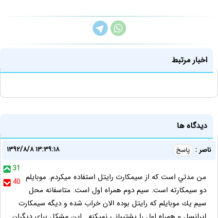
اخبار مرتبط
دیدگاه ها
۱۳۹۲/۸/۸ ۱۳:۳۹:۱۸
ناصر :
پاسخ
31
من مدتي است كه از سيمكارت رايتل استفاده ميكردم. موبايلم
40
دو سيمكارته است. سيم دوم همراه اول است. متاسفانه محل
سيم يك موبايلم كه رايتل بوده الان خراب شده و ديگه سيمكارت
ايرانسل و همراه اول را پشتيباني نميكنه . اين مشكل براي ديگران