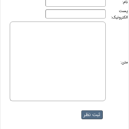
نام:
پست
الکترونیک:
متن: