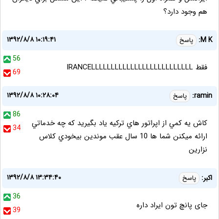
هم وجود دارد؟
۱۳۹۲/۸/۸ ۱۰:۱۹:۴۱
M K:
پاسخ
56
فقط IRANCELLLLLLLLLLLLLLLLLLLLLLLLLL
69
۱۳۹۲/۸/۸ ۱۰:۲۸:۰۴
ramin:
پاسخ
86
كاش يه كمي از اپراتور هاي تركيه ياد بگيريد كه چه خدماتي
34
ارائه ميكنن شما ها 10 سال عقب موندين بيخودي كلاس
نزارين
۱۳۹۲/۸/۸ ۱۳:۳۴:۴۰
اکبر:
پاسخ
36
جای پانچ تون ایراد داره
39