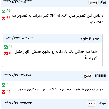
۱۳۹۲/۷/۲۸ ۲۰:۱۴:۴۳
پيام:
پاسخ
39
داداش اين تصوير مدل XQ1 نه XF1 تيتر ميزنيد به تصاوير هم
62
دقت كنيد...
مهدی از قزوین:
۱۳۹۲/۷/۲۹ ۰۰:۳۷:۱۴
42
شما هم حداقل یک بار مقاله رو بخون بعدش اظهار فضل
40
کن لطفاً...
۱۳۹۲/۷/۲۸ ۲۲:۰۵:۰۶
ariiiiiiiiiii:
پاسخ
41
مردم تو نون شبشون موندن حالا شما دوربین نشون بدین
44
۱۳۹۲/۷/۲۸ ۲۲:۵۰:۲۴
فرهاد:
پاسخ