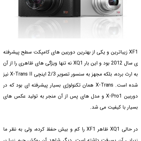
XF1 زیباترین و یکی از بهترین دوربین های کامپکت سطح پیشرفته
ی سال 2012 بود و این بار XQ1 نه تنها ویژگی های ظاهری را از آن
به ارث برده، بلکه مجهز به سنسور تصویر 2/3 اینچی X-Trans II نیز
شده است. X-Trans همان تکنولوژی بسیار پیشرفته ای بود که در
دوربین X-Pro1 و مدل های پس از آن منجر به تولید عکس های
بسیار با کیفیت می شد.
در حالی XQ1 ظاهر XF1 را کم و بیش حفظ کرده، ولی به نظر ما
زیبایی آن پسرفت داشته است. دیگر شاهد آن روکش چرم زیبا بر