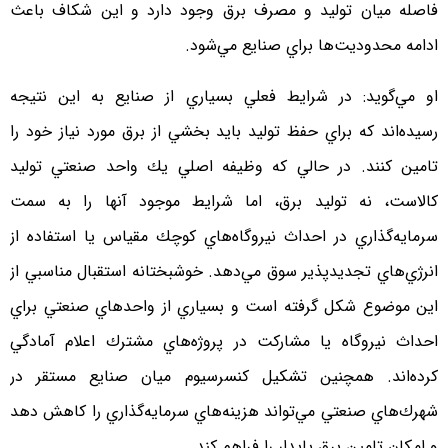
فاصله ميان توليد و مصرف برق وجود دارد و اين شكاف باعث
ادامه محدوديت‌ها براي صنايع مي‌شود.
او مي‌گويد: در شرايط فعلي بسياري از صنايع به اين نتيجه
رسيده‌اند كه براي حفظ توليد بايد بخشي از برق مورد نياز خود را
تامين كنند. در حالي كه وظيفه اصلي يك واحد صنعتي توليد
كالاست، نه توليد برق، اما شرايط موجود آنها را به سمت
سرمايه‌گذاري در احداث نيروگاه‌هاي كوچك ‌مقياس يا استفاده از
انرژي‌هاي تجديدپذير سوق مي‌دهد. خوشبختانه استقبال مناسبي از
اين موضوع شكل گرفته است و بسياري از واحدهاي صنعتي براي
احداث نيروگاه يا مشاركت در پروژه‌هاي مشترك اعلام آمادگي
كرده‌اند. همچنين تشكيل كنسرسيوم ميان صنايع مستقر در
شهرك‌هاي صنعتي مي‌تواند هزينه‌هاي سرمايه‌گذاري را كاهش دهد
و امكان تامين برق پايدار را فراهم كند.