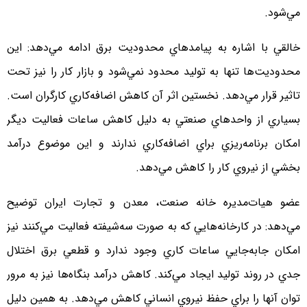
مي‌شود.
خالقي با اشاره به پيامدهاي محدوديت برق ادامه مي‌دهد: اين
محدوديت‌ها تنها به توليد محدود نمي‌شود و بازار كار را نيز تحت
تاثير قرار مي‌دهد. نخستين اثر آن كاهش اضافه‌كاري كارگران است.
بسياري از واحدهاي صنعتي به دليل كاهش ساعات فعاليت ديگر
امكان برنامه‌ريزي براي اضافه‌كاري ندارند و اين موضوع درآمد
بخشي از نيروي كار را كاهش مي‌دهد.
عضو هيات‌مديره خانه صنعت، معدن و تجارت ايران توضيح
مي‌دهد: در كارخانه‌هايي كه به ‌صورت سه‌‌شيفته فعاليت مي‌كنند نيز
امكان جابه‌جايي ساعات كاري وجود ندارد و قطعي برق اختلال
جدي در روند توليد ايجاد مي‌كند. كاهش درآمد بنگاه‌ها نيز به مرور
توان آنها را براي حفظ نيروي انساني كاهش مي‌دهد. به همين دليل