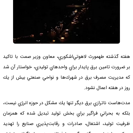
هفته گذشته طهمورث لاهوتي‌اشكوري، معاون وزير صمت با تاكيد
بر ضرورت تامين برق پايدار براي واحدهاي توليدي، خواستار آن شد
كه مديريت مصرف برق در شهرك‌ها و نواحي صنعتي بيش از يك
روز در هفته اعمال نشود.
مدت‌هاست ناترازي برق ديگر تنها يك مشكل در حوزه انرژي نيست،
بلكه به بحراني فراگير براي بخش توليد تبديل شده كه همزمان
ظرفيت توليد، اشتغال، صادرات و رقابت‌پذيري صنايع را تهديد