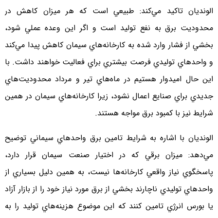
الونديان تاكيد مي‌كند: طبيعي است كه هر ميزان كاهش در
محدوديت برق به نفع توليد است و اگر اين وعده عملي شود،
بخشي از فشار وارد شده به كارخانه‌هاي سيمان كاهش پيدا مي‌كند
و واحدهاي توليدي فرصت بيشتري براي فعاليت خواهند داشت. با
اين حال اميدوار هستيم در ماه‌هاي تير و مرداد محدوديت‌هاي
جديدي براي صنايع اعمال نشود، زيرا كارخانه‌هاي سيمان در همين
شرايط نيز با كمبود برق مواجه هستند.
الونديان با اشاره به شرايط تامين برق واحدهاي سيماني توضيح
مي‌دهد: ميزان برقي كه در اختيار صنعت سيمان قرار دارد،
پاسخگوي نياز واقعي كارخانه‌ها نيست، به همين دليل بسياري از
واحدهاي توليدي ناچارند بخشي از برق مورد نياز خود را از بازار آزاد
يا بورس انرژي تامين كنند كه اين موضوع هزينه‌هاي توليد را به‌