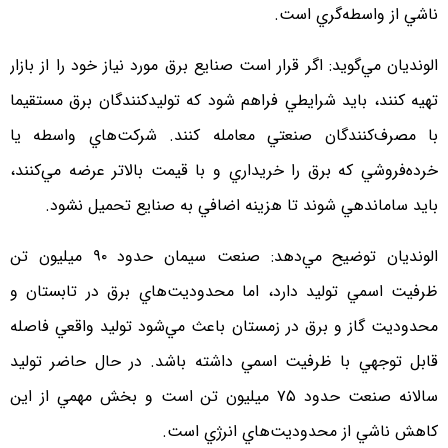
ناشي از واسطه‌گري است.
الونديان مي‌گويد: اگر قرار است صنايع برق مورد نياز خود را از بازار
تهيه كنند، بايد شرايطي فراهم شود كه توليدكنندگان برق مستقيما
با مصرف‌كنندگان صنعتي معامله كنند. شركت‌هاي واسطه يا
خرده‌فروشي كه برق را خريداري و با قيمت بالاتر عرضه مي‌كنند،
بايد ساماندهي شوند تا هزينه اضافي به صنايع تحميل نشود.
الونديان توضيح مي‌دهد: صنعت سيمان حدود ۹۰ ميليون تن
ظرفيت اسمي توليد دارد، اما محدوديت‌هاي برق در تابستان و
محدوديت گاز و برق در زمستان باعث مي‌شود توليد واقعي فاصله
قابل توجهي با ظرفيت اسمي داشته باشد. در حال حاضر توليد
سالانه صنعت حدود ۷۵ ميليون تن است و بخش مهمي از اين
كاهش ناشي از محدوديت‌هاي انرژي است.