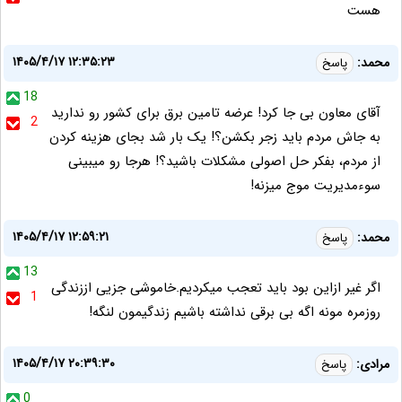
هست
۱۴۰۵/۴/۱۷ ۱۲:۳۵:۲۳
محمد:
پاسخ
18
آقای معاون بی جا کرد! عرضه تامین برق برای کشور رو ندارید
2
به جاش مردم باید زجر بکشن؟! یک بار شد بجای هزینه کردن
از مردم، بفکر حل اصولی مشکلات باشید؟! هرجا رو میبینی
سوءمدیریت موج میزنه!
۱۴۰۵/۴/۱۷ ۱۲:۵۹:۲۱
محمد:
پاسخ
13
اگر غیر ازاین بود باید تعجب میکردیم.خاموشی جزیی اززندگی
1
روزمره مونه اگه بی برقی نداشته باشیم زندگیمون لنگه!
۱۴۰۵/۴/۱۷ ۲۰:۳۹:۳۰
مرادی:
پاسخ
0