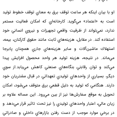
او با بيان اينكه هر ساعت توقف برق به معناي توقف خطوط توليد
است به «اعتماد» مي‌گويد: كارخانه‌اي كه امكان فعاليت مستمر
ندارد، نمي‌تواند از ظرفيت واقعي تجهيزات و نيروي انساني خود
استفاده كند. در مقابل، هزينه‌هاي ثابت مانند حقوق كاركنان، بيمه،
استهلاك ماشين‌آلات و ساير هزينه‌هاي جاري همچنان پابرجا
مي‌ماند. در نتيجه، هزينه توليد هر واحد محصول افزايش پيدا
مي‌كند و توان رقابتي بنگاه‌هاي صنعتي كاهش مي‌يابد.از سوي
ديگر، بسياري از واحدهاي توليدي تعهداتي در قبال مشتريان خود
دارند. هنگامي كه توليد به دليل قطعي برق متوقف مي‌شود، امكان
تحويل به ‌موقع سفارش‌ها نيز از بين مي‌رود. اين مساله علاوه بر
زيان مالي، اعتبار واحدهاي توليدي را نيز تحت تاثير قرار مي‌دهد و
در برخي موارد موجب از دست رفتن بازارهاي داخلي و صادراتي