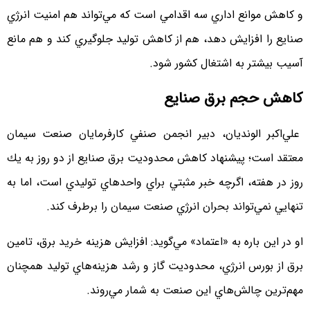
و كاهش موانع اداري سه اقدامي است كه مي‌تواند هم امنيت انرژي
صنايع را افزايش دهد، هم از كاهش توليد جلوگيري كند و هم مانع
آسيب بيشتر به اشتغال كشور شود.
كاهش حجم برق صنايع
علي‌اكبر الونديان، دبير انجمن صنفي كارفرمايان صنعت سيمان
معتقد است؛ پيشنهاد كاهش محدوديت برق صنايع از دو روز به يك
روز در هفته، اگرچه خبر مثبتي براي واحدهاي توليدي است، اما به
تنهايي نمي‌تواند بحران انرژي صنعت سيمان را برطرف كند.
او در اين باره به «اعتماد» مي‌گويد: افزايش هزينه خريد برق، تامين
برق از بورس انرژي، محدوديت گاز و رشد هزينه‌هاي توليد همچنان
مهم‌ترين چالش‌هاي اين صنعت به شمار مي‌روند.