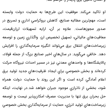
او تاكيد مي‌كند: موفقيت اين طرح‌ها به حمايت دولت وابسته
است، مهم‌ترين مطالبه صنايع، كاهش بروكراسي اداري و تسريع در
صدور مجوزهاست. علاوه بر آن، ارايه تسهيلات ارزان‌قيمت،
معافيت‌هاي مالياتي، تسهيل تخصيص ارز، واگذاري زمين و توسعه
زيرساخت‌هاي انتقال برق مي‌تواند انگيزه سرمايه‌گذاري را افزايش
دهد. خالقي مي‌گويد: در سال‌هاي اخير صنايع بزرگ از جمله فولاد،
پالايشگاه‌ها و واحدهاي معدني نيز در مسير احداث نيروگاه حركت
كرده‌اند و بخش خصوصي براي ايجاد ظرفيت‌هاي جديد توليد برق
اعلام آمادگي كرده است و اگر اين روند با حمايت دولت همراه
شود، بخشي از ناترازي موجود جبران خواهد شد.در نهايت، اينكه
حل بحران برق تنها با مديريت مصرف امكان‌پذير نيست و توسعه
زيرساخت‌هاي توليد انرژي، حمايت از سرمايه‌گذاري بخش خصوصي