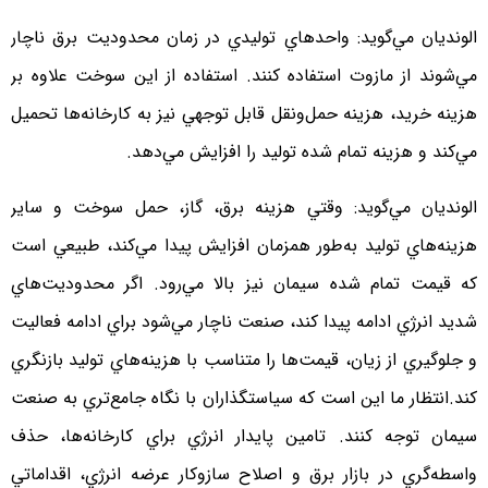
الونديان مي‌گويد: واحدهاي توليدي در زمان محدوديت برق ناچار
مي‌شوند از مازوت استفاده كنند. استفاده از اين سوخت علاوه بر
هزينه خريد، هزينه حمل‌ونقل قابل توجهي نيز به كارخانه‌ها تحميل
مي‌كند و هزينه تمام‌ شده توليد را افزايش مي‌دهد.
الونديان مي‌گويد: وقتي هزينه برق، گاز، حمل سوخت و ساير
هزينه‌هاي توليد به‌طور همزمان افزايش پيدا مي‌كند، طبيعي است
كه قيمت تمام ‌شده سيمان نيز بالا مي‌رود. اگر محدوديت‌هاي
شديد انرژي ادامه پيدا كند، صنعت ناچار مي‌شود براي ادامه فعاليت
و جلوگيري از زيان، قيمت‌ها را متناسب با هزينه‌هاي توليد بازنگري
كند.انتظار ما اين است كه سياستگذاران با نگاه جامع‌تري به صنعت
سيمان توجه كنند. تامين پايدار انرژي براي كارخانه‌ها، حذف
واسطه‌گري در بازار برق و اصلاح سازوكار عرضه انرژي، اقداماتي