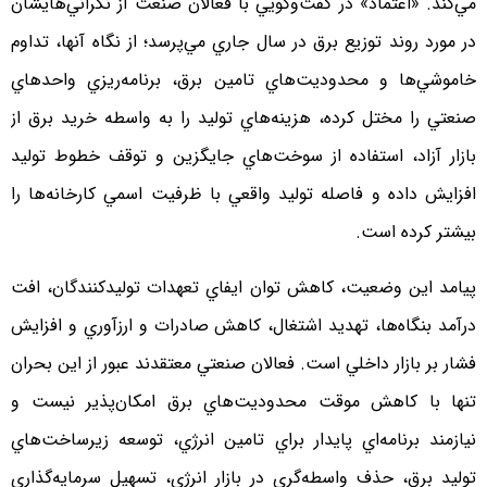
مي‌كند. «اعتماد» در گفت‌وگويي با فعالان صنعت از نگراني‌هايشان
در مورد روند توزيع برق در سال جاري مي‌پرسد؛ از نگاه آنها، تداوم
خاموشي‌ها و محدوديت‌هاي تامين برق، برنامه‌ريزي واحدهاي
صنعتي را مختل كرده، هزينه‌هاي توليد را به‌ واسطه خريد برق از
بازار آزاد، استفاده از سوخت‌هاي جايگزين و توقف خطوط توليد
افزايش داده و فاصله توليد واقعي با ظرفيت اسمي كارخانه‌ها را
بيشتر كرده است.
پيامد اين وضعيت، كاهش توان ايفاي تعهدات توليدكنندگان، افت
درآمد بنگاه‌ها، تهديد اشتغال، كاهش صادرات و ارزآوري و افزايش
فشار بر بازار داخلي است. فعالان صنعتي معتقدند عبور از اين بحران
تنها با كاهش موقت محدوديت‌هاي برق امكان‌پذير نيست و
نيازمند برنامه‌اي پايدار براي تامين انرژي، توسعه زيرساخت‌هاي
توليد برق، حذف واسطه‌گري در بازار انرژي، تسهيل سرمايه‌گذاري