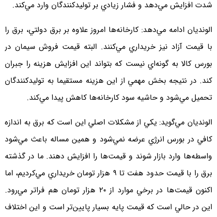
شدت افزايش مي‌دهد و فشار زيادي بر توليدكنندگان وارد مي‌كند.
الونديان ادامه مي‌دهد: كارخانه‌ها امروز علاوه بر برق دولتي، برق را
با قيمت آزاد نيز خريداري مي‌كنند. البته قيمت فروش سيمان در
بورس كالا به گونه‌اي نيست كه بتواند اين افزايش هزينه را جبران
كند. در نتيجه بخش مهمي از اين هزينه مستقيما به توليدكنندگان
تحميل مي‌شود و حاشيه سود كارخانه‌ها كاهش پيدا مي‌كند.
الونديان مي‌گويد: يكي از مشكلات اصلي اين است كه برق به اندازه
كافي در بورس انرژي عرضه نمي‌شود و همين مساله باعث مي‌شود
واسطه‌ها وارد بازار شوند و قيمت‌ها را افزايش دهند. ما در گذشته
برق را با قيمت حدود هفت تا ۹ هزار تومان خريداري مي‌كرديم، اما
اكنون قيمت‌ها در برخي موارد از ۲۰ هزار تومان هم فراتر مي‌رود.
اين در حالي است كه قيمت پايه بسيار پايين‌تر است و اين اختلاف