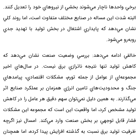
برخي واحدها ناچار مي‌شوند بخشي از نيروهاي خود را تعديل كنند.
البته شدت اين مساله در صنايع مختلف متفاوت است، اما روند كلي
نشان مي‌دهد كه پايداري اشتغال در بخش توليد با تهديد جدي
روبه‌رو مي‌شود.
خالقي ادامه مي‌دهد: بررسي وضعيت صنعت نشان مي‌دهد كه
كاهش توليد تنها نتيجه ناترازي برق نيست. در سال‌هاي اخير
مجموعه‌اي از عوامل از جمله تورم، مشكلات اقتصادي، پيامدهاي
جنگ و محدوديت‌هاي تامين انرژي همزمان بر عملكرد صنايع اثر
مي‌گذارند. به همين دليل نمي‌توان سهم دقيق هر عامل را در كاهش
توليد مشخص كرد، اما واقعيت اين است كه مجموعه اين مشكلات
فشار قابل توجهي بر بخش صنعت وارد مي‌كند. امسال نيز اگرچه
ظرفيت توليد برق نسبت به گذشته افزايش پيدا كرده، اما همچنان