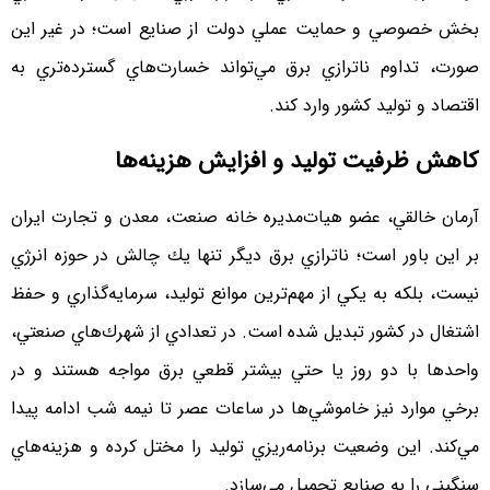
بخش خصوصي و حمايت عملي دولت از صنايع است؛ در غير اين
صورت، تداوم ناترازي برق مي‌تواند خسارت‌هاي گسترده‌تري به
اقتصاد و توليد كشور وارد كند.
كاهش ظرفيت توليد و افزايش هزينه‌ها
آرمان خالقي، عضو هيات‌مديره خانه صنعت، معدن و تجارت ايران
بر اين باور است؛ ناترازي برق ديگر تنها يك چالش در حوزه انرژي
نيست، بلكه به يكي از مهم‌ترين موانع توليد، سرمايه‌گذاري و حفظ
اشتغال در كشور تبديل شده است. در تعدادي از شهرك‌هاي صنعتي،
واحدها با دو روز يا حتي بيشتر قطعي برق مواجه هستند و در
برخي موارد نيز خاموشي‌ها در ساعات عصر تا نيمه‌ شب ادامه پيدا
مي‌كند. اين وضعيت برنامه‌ريزي توليد را مختل كرده و هزينه‌هاي
سنگيني را به صنايع تحميل مي‌سازد.