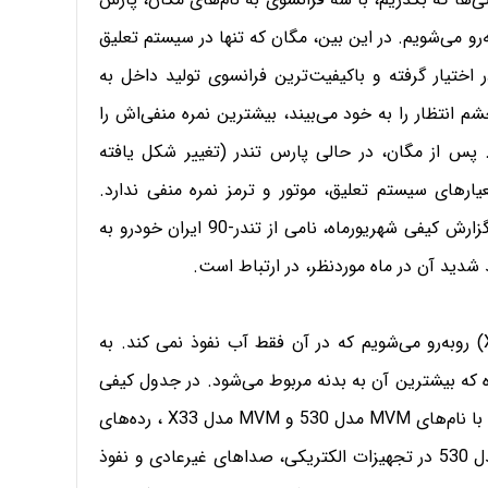
ندی روبه‌رو می‌شویم. در این بین، مگان که تنها در سیستم تعلیق
 اختیار گرفته و باکیفیت‌ترین فرانسوی تولید داخل به
 انتظار را به خود می‌بیند، بیشترین نمره منفی‌اش را
س از مگان، در حالی پارس تندر (تغییر شکل یافته
 معیارهای سیستم تعلیق، موتور و ترمز نمره منفی ندارد.
اصلی‌ترین ایراد پارس تندر به بدنه آن مربوط می‌شود. در گزارش کیفی شهریورماه، نامی از تندر-90 ایران خودرو به
 شدید آن در ماه موردنظر، در ارتباط است.
اما در رده ششم جدول در حالی با لیفان چینی (مدل X60) روبه‌رو می‌شویم که در آن فقط آب نفوذ نمی کند. به
مره منفی شده که بیشترین آن به بدنه مربوط می‌شود. در جدول کیفی
شهریورماه، نام دو خودرو چینی دیگر نیز به چشم می‌آید که با نام‌های MVM مدل 530 و MVM مدل X33 ، رده‌های
دوازدهم و سیزدهم جدول را به خود اختصاص داده‌اند. مدل 530 در تجهیزات الکتریکی، صداهای غیرعادی و نفوذ