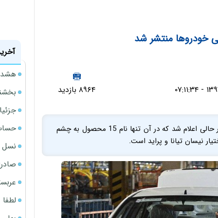
ی خودروها منتشر شد
آخرین
هشدار
۸۹۶۴ بازدید
بخشنامه ف
جزئیا
حساب‌
جدیدترین گزارش کیفی خودروهای سواری تولید داخل در حالی اعلام شد که در آن تنها نام 15 محصول به چشم
یار نیسان تیانا و پراید است.
نسل ج
صادرا
عربست
لطفا د