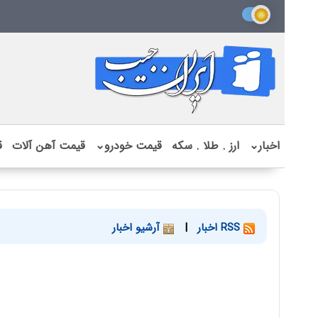
اخبار
⌄
ارز . طلا . سکه
قیمت خودرو
⌄
قیمت آهن آلات
ق
RSS اخبار
|
آرشیو اخبار