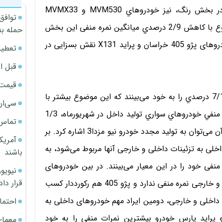
اين روند را پژو پارس خراسان و MVMX33 داشته‌اند. در بخش رنگ، نیز خودروهاي MVM530 و MVMX33
توافق
بيشترين نمرات منفي را كسب کرده‌اند، هرچند که در مجموع با کاهش 2/9 درصدي میانگین نمره منفی این بخش
حمله به
نسبت به ماه قبل هستیم. طبق گزارش شرکت بازرسی، خودروهای پژو 405 خراسان و پراید X131 نقش بسزایی در
تعطیل
قبل ا
قیمت آپار
در مجموع نیز ايرادات مهم و اساسي روند رو به رشد و 7/16 درصدي را به خود می‌بینند که این موضوع بیشتر با
سی‌ان
عیوب پراید X131 در ارتباط است. در نهايت ميانگين نمره منفي خودروهاي سواري تولید داخل در شهریورماه، 1/3
تماس 
درصد در مقایسه با ماه قبل بهبود داشته که از جمله دلايل آن می‌توان به تولید مجدد خودرو نیو مزدا3 اشاره کرد. بر
آمریک
لی به تزئینات داخلی و خارجی آنها مربوط می‌شود، به
باشند
نفی خود را در این معیار می‌بینند. در بین خودروهای
قرار داد
تحت ارزیابی، فقط نیسان تیانا است که در تزئینات داخلی و خارجی نمره منفی ندارد و پژو 405 هم رکورددار کسب
 داخلی و خارجی، دومین ایراد مهم خودروهای داخلی به
احتما
و پراید پارس خودرو بیشترین نمرات منفی را به خود
معمای