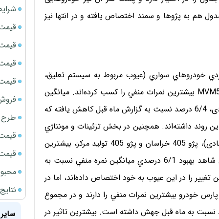
شرایط
جدول هم به پژوها و سمند اختصاص یافته و در انتها نیز
قیمت سک
قیمت ج
قیمت سکه
ي خودروهاي سواري (عیوب مربوط به سیستم تعلیق،
قیمت سک
موتور، ترمز و تجهیزات الکتریکی)، پراید مدل X131 و MVM530 بيشترين نمرات منفي را كسب کرده‌اند. میانگین
فروش فور
نمره منفی خودروهای تحت ارزیابی، در عیوب فنی و عملکردی، 6/4 درصد نسبت به گزارش ماه قبل کاهش یافته كه
طرح ج
ين روند داشته‌اند. همچنین در بخش تزئينات و مونتاژي
قیمت سک
(عیوب مربوط به تزئینات داخلی و خارجی و صداهای غیرعادی)، پژو 405 خراسان و پژو 405 تولید مرکز، بيشترين
قیمت سک
نمرات منفي را به دست آورده‌اند، ضمن آنکه در این بخش شاهد بهبود 6/1 درصدي ميانگين نمره منفي نسبت به
محبوب
تغيير را در این عیوب به خود اختصاص داده‌اند، اما در
نتایج
خش بدنه نيز دو خودرو پراید X131 سایپا و پراید X131 پارس خودرو بيشترين نمرات منفي را دارند و در مجموع
ن نمرات منفی خودروها در این بخش، 9/7 درصد نسبت به ماه قبل جهش داشته است. بيشترين تاثير در
سایر 