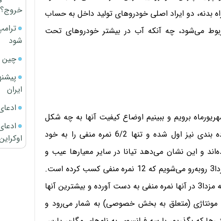
خروج؟
اه بدنه، دو ایراد اصلی خودروهای تولید داخل به حساب
ترامپ
مربوط می‌شود، چه آنکه آب در بیشتر خودروهای تحت
شود
چین ا
پیشنه
ایران
ادعای
یورماه برویم و ببینیم اوضاع کیفیت آنها به چه شکل
ادعای 
است. طبق گزارش شرکت بازرسی، نیسان تیانا در این رده بندی نیز اول شده و تنها 6/2 نمره منفی را به خود
اوکراین
اند و این نشان می‌دهد تیانا در سایر معیارها عیب و
ایرادی ندارد. پشت سر این مونتاژی ژاپنی، با هموطنش مزدا3 روبه‌رو می‌شویم که 12 نمره منفی کسب کرده است.
تزئینات داخلی و خارجی، بدنه و رنگ سه معیاری هستند که مزدا3 در آنها نمره منفی به دست آورده و بیشترین آنها
نیز مانند تیانا محصولی مونتاژی (متعلق به بخش خصوصی) به شمار می‌رود و
ی‌ها که بگذریم، با سه فرانسوی به نام‌های مگان، پارس