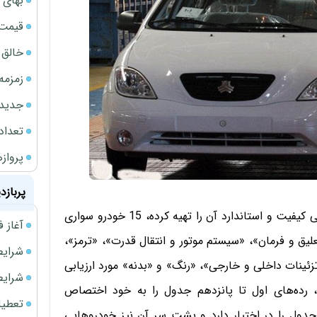
بهای 
قیمت نف
خالق ChatGPT زیر ذره‌بین وزارت دادگستری آمر
زمزمه
جدیدتر
تعداد
پروازهای 
پربازد
این گزارش که به شهریورماه مربوط می‌شود و شرکت بازرسی کیفیت و استاندارد آن را تهیه کرده، 15 خودرو سواری
آغاز فروش فوری 
خودروها در 9 معیار «سیستم تعلیق و فرمان»، «سیستم موتور و انتقال قدرت»، «ترمز»،
شرایط فروش 
ئینات داخلی و خارجی»، «رنگ» و «بدنه» مورد ارزیابی
شرایط فرو
 رده‌های اول تا پانزدهم جدول را به خود اختصاص
تعطیلی ادا
جدول را در اختیار دارد و پشت سر آن نیز خودروهایی