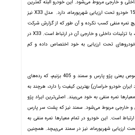
 داخلی و خارجی مربوط می‌شود. این خودرو البته کمترین
کیفیت را در بخش سیستم تعلیق و فرمان و فنربندی بین 15 خودرو تحت ارزیابی شهریورماه، دارد. مدل X33 نیز
چ نمره منفی کسب نکرده و آن طور که از گزارش شرکت
بازرسی برمی‌آید، ایراد اصلی این خودرو نیز مانند مدل 530، با تزئینات داخلی و خارجی آن در ارتباط است. X33 در
خودروهای تحت ارزیابی به خود اختصاص داده و کم
از چینی‌ها رد شویم و سری هم به قدیمی‌های جاده مخصوص یعنی پژو پارس و سمند و 405 بزنیم، که رده‌های
ید ایران خودرو خراسان) بهترین کیفیت را دارد، هرچند به
یارها نمره منفی به خود می‌بیند. اصلی‌ترین ایراد پژو
ی و خارجی مربوط می‌شود. سمند نیز که پشت سر پارس
ارتباط است. این خودرو در تمام معیارها نمره منفی به
یشترین صداهای غیرعادی بین 15 خودرو تحت ارزیابی شهریورماه، نيز در سمند می‌پیچد. همچنین