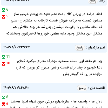
۱۴۰۳/۸/۱ ۰۵:۵۵:۲۹
رضا:
پاسخ
6
قطعا عرضه در بورس کالا باعث عدم تعهدات بیشتر خودرو ساز
5
میشود نصبت به برنامه فروش قیمت کارخانه به مشتریان اصلی
که بخاد ماشین را باقیمت بیشتری بفروشد هر چند حالاش هم
مشکل این مشکل وجود داره بعضی خودروها تاخیرشون وحشتناکه
۱۴۰۳/۸/۱ ۰۷:۳۹:۲۳
امیر مازندران :
پاسخ
11
چرا هر دفعه این مسله مسخره مزخرف مطرح میکنید کجای
10
دنیا خودرو با چند برابر قیمت واقعی میبرن تو بورس که تازه
مزایده بزارن که گرونتر بش
۱۴۰۳/۸/۱ ۰۹:۴۰:۳۰
اقتصاد دان :
پاسخ
8
دلال ها - واسطه ها - سازمانهای دولتی چون تنهاه اینها هستند
6