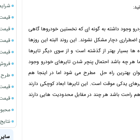
شرایط
ید:
قیمت سک
قیمت ج
درو وجود داشته به گونه ای که نخستین خودروها گاهی
 اضطراری دچار مشکل نشوند. این روند البته این روزها
قیمت سکه
ها بسیار بهتر از گذشته است و از سوی دیگر تایرها
قیمت سک
ا هر چه باشد احتمال پنچر شدن تایرهای خودرو وجود
فروش فور
عنوان بهترین راه حل مطرح می شود اما در اینجا هم
طرح ج
یرهای یدکی موقت است. این تایرها ابعاد کوچکی دارند
قیمت سک
هم راحت باشد هر چند در مقابل محدودیت هایی دارند
قیمت سک
محبوب
نتایج
سایر 