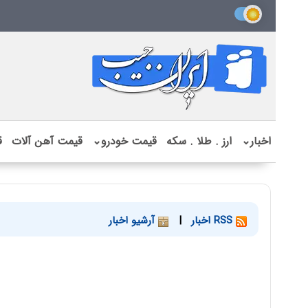
اخبار
⌄
ارز . طلا . سکه
قیمت خودرو
⌄
قیمت آهن آلات
ق
RSS اخبار
|
آرشیو اخبار