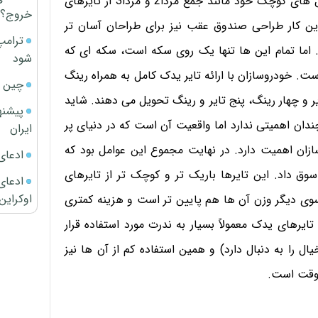
گران قیمت گاهی دردسر ساز می شود. مزدا هم که در مدل های کوچک خود مانند جمع مزدا2 و مزدا3 از تایرهای
خروج؟
این کار طراحی صندوق عقب نیز برای طراحان آسان تر
ترامپ
 اما تمام این ها تنها یک روی سکه است، سکه ای که
شود
خودروسازان با ارائه تایر یدک کامل به همراه رینگ
چین ا
ایر و چهار رینگ، پنج تایر و رینگ تحویل می دهند. شاید
پیشنه
دان اهمیتی ندارد اما واقعیت آن است که در دنیای پر
ایران
زان اهمیت دارد. در نهایت مجموع این عوامل بود که
ادعای
ق داد. این تایرها باریک تر و کوچک تر از تایرهای
ادعای 
اوکراین
سوی دیگر وزن آن ها هم پایین تر است و هزینه کمتری
ایرهای یدک معمولاً بسیار به ندرت مورد استفاده قرار
را به دنبال دارد) و همین استفاده کم از آن ها نیز
موقت است.