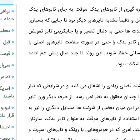
ره گیری از تایرهای یدک موقت به جای تایرهای یدک
توافق
حمله به
ل و دقیقاً مشابه تایرهای دیگر بود تا جایی که بسیاری
تعطیل
 مدت ها حتی به دنبال تعمیر و یا جایگزینی تایر تعویض
قبل ا
 تایر یدک را حتی در صورت سلامت تایرهای اصلی با
انی حفظ شوند. این روند تا چند سال پیش هم ادامه
قیمت آپار
شکلات بود.
سی‌ان
تماس 
شند فضای زیادی را اشغال می کنند و در شرایطی که نیاز
آمریک
باشند
ا چندان معقول به نظر نمی رسد. از طرف دیگر وزن تایر
ر این میان بعضی از شرکت ها مسایل دیگری را نیز به
قرار داد
 استفاده از تایرهای موقت به عنوان تایر یدک، سارقان
احتما
د، امری که در خودروهایی با رینگ و تایرهای اسپرت و
معمای