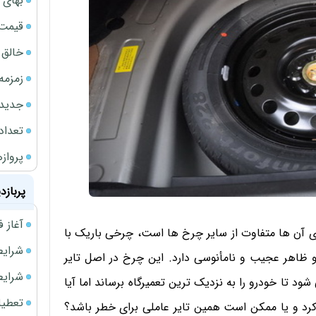
بهای 
قیمت نف
خالق ChatGPT زیر ذره‌بین وزارت دادگستری آمر
زمزمه
جدیدتر
تعداد
پروازهای 
پربازد
آغاز فروش فوری 
ای آن ها متفاوت از سایر چرخ ها است، چرخی باریک با
شرایط فروش 
ظاهر عجیب و نامأنوسی دارد. این چرخ در اصل تایر
شرایط فرو
تا خودرو را به نزدیک ترین تعمیرگاه برساند اما آیا
تعطیلی ادا
ماد کرد و یا ممکن است همین تایر عاملی برای خطر باشد؟