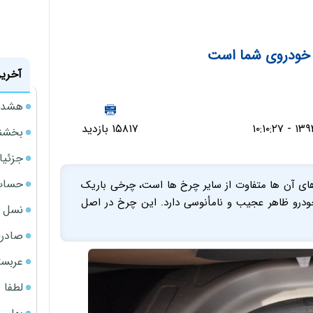
خودروی شما است
آخرین
هشدار
۱۵۸۱۷ بازدید
بخشنامه ف
جزئیا
حساب‌
 های آن ها متفاوت از سایر چرخ ها است، چرخی باریک
ودرو ظاهر عجیب و نامأنوسی دارد. این چرخ در اصل
نسل ج
صادرا
عربست
لطفا د