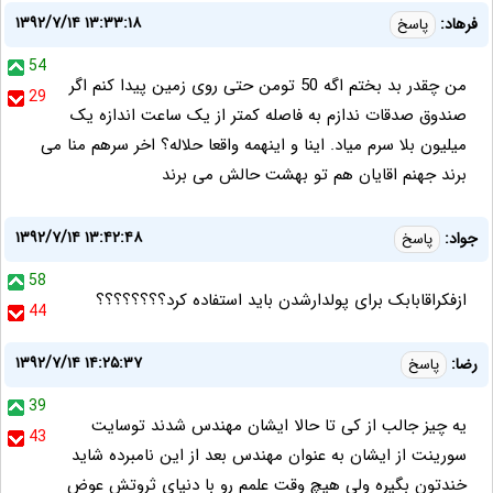
۱۳۹۲/۷/۱۴ ۱۳:۳۳:۱۸
فرهاد:
پاسخ
54
من چقدر بد بختم اگه 50 تومن حتی روی زمین پیدا کنم اگر
29
صندوق صدقات ندازم به فاصله کمتر از یک ساعت اندازه یک
میلیون بلا سرم میاد. اینا و اینهمه واقعا حلاله؟ اخر سرهم منا می
برند جهنم اقایان هم تو بهشت حالش می برند
۱۳۹۲/۷/۱۴ ۱۳:۴۲:۴۸
جواد:
پاسخ
58
ازفکراقابابک برای پولدارشدن باید استفاده کرد؟؟؟؟؟؟؟؟
44
۱۳۹۲/۷/۱۴ ۱۴:۲۵:۳۷
رضا:
پاسخ
39
یه چیز جالب از کی تا حالا ایشان مهندس شدند توسایت
43
سورینت از ایشان به عنوان مهندس بعد از این نامبرده شاید
خندتون بگیره ولی هیچ وقت علمم رو با دنیای ثروتش عوض