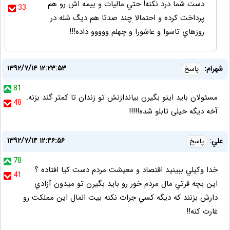
دست شما درد نكنه! حتي ماليات و بيمه اش رو هم
33
پرداخت كرده و احتمالا چند صدتا هم ديگ شله در
روزهاي تاسوا و عاشورا و چهلم ووووو داده!!!
۱۳۹۲/۷/۱۴ ۱۲:۲۳:۵۳
شهرام:
پاسخ
81
مسئولان باید اینو بگیرن بیاندازنش تو زندان تا کمتر گند بزنه.
48
آخه دیگه خیلی تابلو شده!!!!!
۱۳۹۲/۷/۱۴ ۱۲:۴۶:۵۶
علي:
پاسخ
78
خدا وكيلي ببينيد اقتصاد و معيشت مردم دست كيا افتاده ؟
41
اين بچه قرتي مال مردم خور رو بايد بگيرن تو ميدون آزادي
دارش بزنند كه ديگه كسي جرات نكنه بيت المال اين مملكت رو
غارت كنه!!