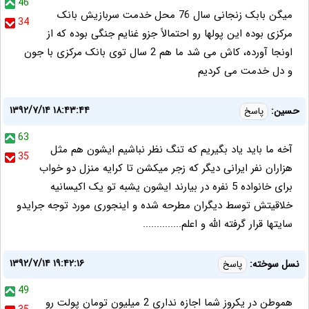
46
میگن بابک زنجانی سال 76 محل خدمت سربازیش بانک
34
مرکزی بوده این پولها رو احتمالاً جزو غنایم جنگی بوده که از
اونجا آورده، کاش می شد ما هم 2 سال توی بانک مرکزی با جون
و دل خدمت می کردیم
۱۳۹۲/۷/۱۴ ۱۸:۴۳:۴۴
حسین:
پاسخ
63
آخه ما باید یاد بگیریم که تنگ نظر نباشیم ایشون هم مثل
35
هزاران نفر ایرانی دیگر که زجر میکشن تا کرایه منزل دو خواب
برای خانواده 5 نفره در بیارند ایشون یشبه تو یک اکیسانیه
خلاقیتش توسط دیگران مطرحه شده و اینجوری مورد توجه جرایدو
سایتها قرار گرفته الله و اعلم..............
۱۳۹۲/۷/۱۴ ۱۹:۴۲:۱۶
نسل سوخته:
پاسخ
49
هموطن در یکروز شما اجازه نداری 2 میلیون تومان پولت رو