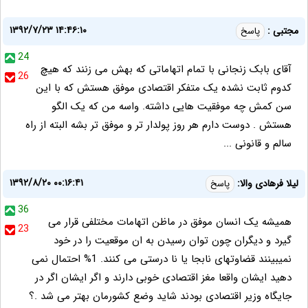
۱۳۹۲/۷/۲۳ ۱۴:۴۶:۱۰
مجتبی :
پاسخ
24
آقای بابک زنجانی با تمام اتهاماتی که بهش می زنند که هیچ
26
کدوم ثابت نشده یک متفکر اقتصادی موفق هستش که با این
سن کمش چه موفقیت هایی داشته. واسه من که یک الگو
هستش . دوست دارم هر روز پولدار تر و موفق تر بشه البته از راه
سالم و قانونی ...
۱۳۹۲/۸/۲۰ ۰۰:۱۶:۴۱
لیلا فرهادی والا:
پاسخ
36
همیشه یک انسان موفق در ماظن اتهامات مختلفی قرار می
23
گیرد و دیگران چون توان رسیدن به ان موقعیت را در خود
نمیبینند قضاوتهای نابجا یا نا درستی می کنند. 1% احتمال نمی
دهید ایشان واقعا مغز اقتصادی خوبی دارند و اگر ایشان اگر در
جایگاه وزیر اقتصادی بودند شاید وضع کشورمان بهتر می شد .؟