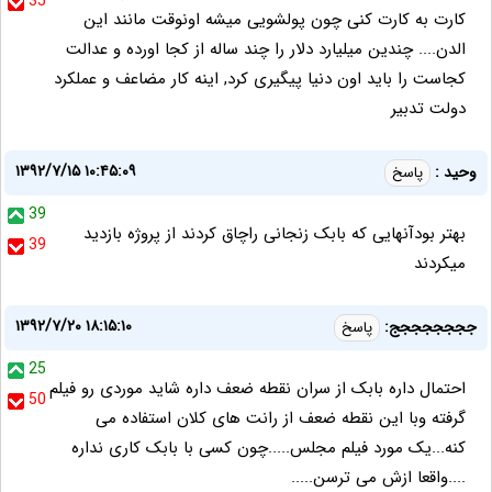
35
کارت به کارت کنی چون پولشویی میشه اونوقت مانند این
الدن.... چندین میلیارد دلار را چند ساله از کجا اورده و عدالت
کجاست را باید اون دنیا پیگیری کرد, اینه کار مضاعف و عملکرد
دولت تدبیر
۱۳۹۲/۷/۱۵ ۱۰:۴۵:۰۹
وحید :
پاسخ
39
بهتر بودآنهایی که بابک زنجانی راچاق کردند از پروژه بازدید
39
میکردند
۱۳۹۲/۷/۲۰ ۱۸:۱۵:۱۰
جججججججج:
پاسخ
25
احتمال داره بابک از سران نقطه ضعف داره شاید موردی رو فیلم
50
گرفته وبا این نقطه ضعف از رانت های کلان استفاده می
کنه...یک مورد فیلم مجلس.....چون کسی با بابک کاری نداره
....واقعا ازش می ترسن.....