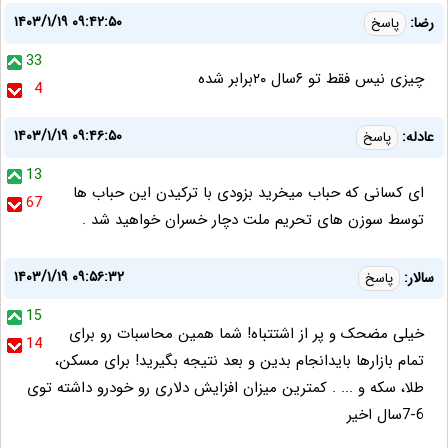
۱۴۰۳/۱/۱۹ ۰۹:۴۲:۵۰
رضا:
پاسخ
33
چیزی نیس فقط تو ۶سال ۲۰برابر شده
4
۱۴۰۳/۱/۱۹ ۰۹:۴۶:۵۰
عادله:
پاسخ
13
ای کسانی که حباب میخرید بزودی با ترکیدن این حباب ها
67
توسط سوزن های تحریم ملت دچار خسران خواهید شد .
۱۴۰۳/۱/۱۹ ۰۹:۵۶:۳۲
سالار:
پاسخ
15
خیلی مضحک و پر از اشتتباه! شما همین محاسبات رو برای
14
تمام بازارها بایدانجام بدین و بعد نتیجه بگیرید! برای مسکن،
طلا، سکه و ... . کمترین میزان افزایش دلاری رو خودرو داشته توی
6-7سال اخیر