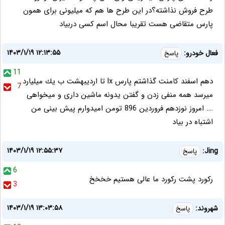
طرح فروش نذاشته؟در این طرح ها هم که میلیونی برای همون
پارس متقاضی هست تقریبا محال اسم کسی دربیاد
۱۴۰۳/۱/۱۹ ۱۲:۱۳:۵۵
فعال خودرو:
پاسخ
11
دهم اسفند كامنت گذاشتم پارس lx تا ارديبهشت ب يك ميليارد
7
ميرسد همه منفى زدن و گفتن يدونه ماشين دارى و ميخواهى
…. امروز نوزدهم فروردين 896 تومن اميدوارم پيش بينى من
اشتباه در بياد
۱۴۰۳/۱/۱۹ ۱۲:۵۵:۳۷
Jing:
پاسخ
6
رکورد پشت رکورد ما عالی هستیم خخخخ
3
۱۴۰۳/۱/۱۹ ۱۳:۰۳:۵۸
شهروند:
پاسخ