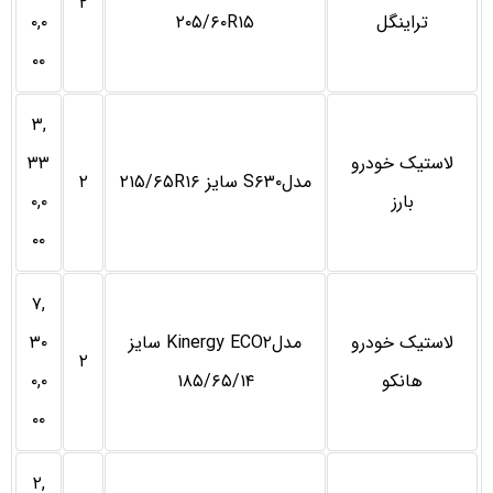
۲
تراینگل
۲۰۵/۶۰R۱۵
۰,۰
۰۰
۳,
لاستیک خودرو
۳۳
مدلS۶۳۰ سایز ۲۱۵/۶۵R۱۶
۲
بارز
۰,۰
۰۰
۷,
لاستیک خودرو
مدلKinergy ECO۲ سایز
۳۰
۲
هانکو
۱۸۵/۶۵/۱۴
۰,۰
۰۰
۲,