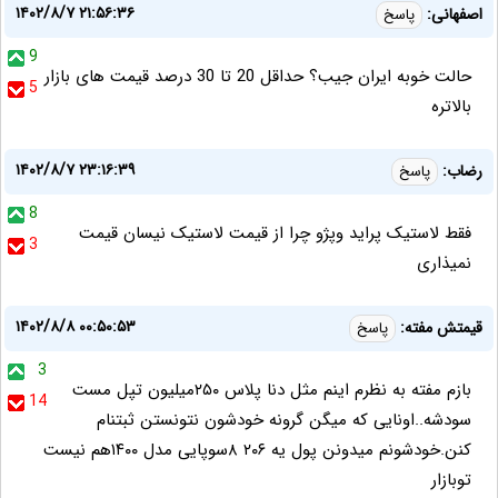
۱۴۰۲/۸/۷ ۲۱:۵۶:۳۶
اصفهانی:
پاسخ
9
حالت خوبه ایران جیب؟ حداقل 20 تا 30 درصد قیمت های بازار
5
بالاتره
۱۴۰۲/۸/۷ ۲۳:۱۶:۳۹
رضاب:
پاسخ
8
فقط لاستیک پراید وپژو چرا از قیمت لاستیک نیسان قیمت
3
نمیذاری
۱۴۰۲/۸/۸ ۰۰:۵۰:۵۳
قیمتش مفته:
پاسخ
3
بازم مفته به نظرم اینم مثل دنا پلاس ۲۵۰میلیون تپل مست
14
سودشه..اونایی که میگن گرونه خودشون نتونستن ثبتنام
کنن.خودشونم میدونن پول یه ۲۰۶ ۸سوپایی مدل ۱۴۰۰هم نیست
توبازار