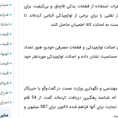
خسارت
ات استفاده از قطعات یدکی قاچاق و بی‌کیفیت برای
شرایط
لبی را برای برخی از لوازم‌یدکی الزامی کرده‌اند تا
اختلا
نسبت به اصالت کالا اطمینان حاصل کنند.
قیمت سک
قیمت ج
ام اصالت لوازم‌یدکی و قطعات مصرفی خودرو هنوز تعداد
تویوتا bZ5 برای نخستین بار وارد بازار ای
 حساسیت نشان داده و اصالت لوازم‌یدکی موردنظر خود
قیمت سک
قیمت سکه
فروش فور
مهندسی و نگهداری وزارت صمت در گفت‌وگو با خبرنگار
طرح ج
اقتصادی خبرگزاری تسنیم، در مورد قطعات یدکی خودرو که شناسه رهگیری دریافت کرده‌اند گفت: از 54 قلم
اجرای
لوازم‌یدکی خودرو که قابلیت انجام استعلام در سامانه جامع تجارت برای آنها فراهم شده تاکنون برای 587 میلیون و
سایر 