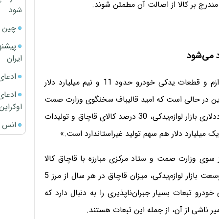
شود
چین ا
پیشنه
ایران
ادعای
بنا بر اعلام ستاد مرکزی مبارزه با قاچاق کالا و ارز، بازار لوازم و قطعات یدکی خودرو حدود 11 و نیم میلیارد دلار
ادعای 
 این در حالی است که امید قالیباف سخنگوی وزارت صمت
اوکراین
در این زمینه گفته است: «برآورد می‌شود از ارزش 13 میلیارددلاری بازار لوازم‌یدکی، 30 درصد کالای قاچاق و تولیدات
انس ج
یک میلیارد دلار هم سهم تولید غیراستاندارد است.»
از سوی وزارت صمت و ستاد مرکزی مبارزه با قاچاق کالا
وجود دارد، کارشناسان صنعت خودرو معتقدند، باتوجه‌به وسعت بازار لوازم‌یدکی، میزان قاچاق در هر سال از مرز 5
 خودرو تبعات بسیار جبران‌ناپذیری را به دنبال دارد که
 ناشی از آن، از جمله این تبعات هستند.