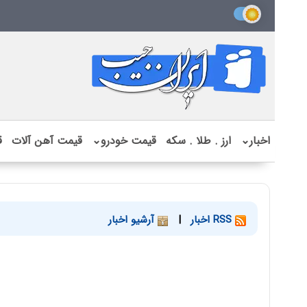
اخبار
⌄
ارز . طلا . سکه
قیمت خودرو
⌄
قیمت آهن آلات
ق
RSS اخبار
|
آرشیو اخبار