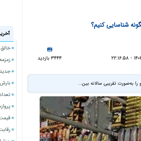
گونه شناسایی کنیم؟
آخرین
خالق ChatGPT زیر ذره‌بین وزارت دادگستری آمر
۳۴۴۴ بازدید
زمزمه
جدیدتر
بارش‌ه
ا به‌صورت تقریبی سالانه بین...
تعداد
پروازهای 
قیمت سکه
رقابت