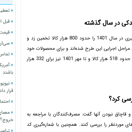
تعطیل
قبل ا
قیمت آپار
این مقام مسئول وزارت صمت تعداد استعلام شناسه رهگیری در سال 1401 را حدود 800 هزار کالا تخمین زد و
سی‌ان
د مراحل اجرایی این طرح شده‌اند و برای محصولات خود
تماس 
کد شناسه و رهگیری دریافت کرده‌اند. در سال 1400 برای حدود 518 هزار کالا و تا مهر 1401 نیز برای 332 هزار
آمریک
باشند
قرار داد
رسی کرد؟
احتما
معمای
قاچاق نبودن آنها گفت: مصرف‌کنندگان با مراجعه به
خروج؟
های موردنظر را بررسی کنند. همچنین با شماره‌گیری کد
ترامپ