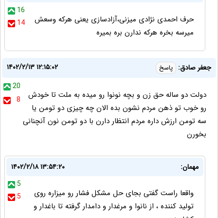
16
حرف احمدی نژادی میزنی،آزادسازی یعنی هرکه وسعش
14
میرسه بخره هرکه ندارن بره بمیره
۱۴۰۲/۲/۱۳ ۱۲:۱۵:۰۲
جعفر صادق:
پاسخ
20
دولت دو ساله حق زن و بچه نونوا رو میده به ملت تا خودش
8
رو خوب تو ذهن مردم نشون بده الان چه چیزی دو تومن یا
سه تومن ارزش داره مردم انتظار دارن با دو تومن نون آنچنانی
بخورن
مهمان:
۱۴۰۲/۲/۱۸ ۱۳:۵۴:۲۰
5
واقعا راست گفتی بجای حل مشکل فشار رو میزاره روی
5
تولید کننده ، از نانوا و مرغدار و دامدار گرفته تا باغدار و