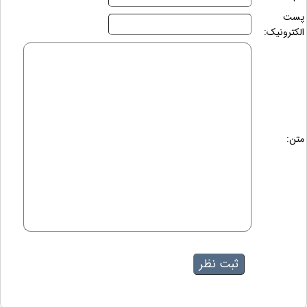
پست
الکترونیک:
متن: