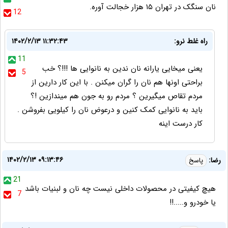
نان سنگک در تهران ۱۵ هزار خجالت آوره.
12
راه غلط نرو:
۱۴۰۲/۲/۱۳ ۱۱:۳۲:۴۳
11
یعنی میخایی یارانه نان ندین به نانوایی ها !!!؟ خب
5
براحتی اونها هم نان را گران میکنن . با این کار دارین از
مردم تقاص میگیرین ؟ مردم رو به جون هم میندازین !؟
باید به نانوایی کمک کنین و درعوض نان را کیلویی بفروشن .
کار درست اینه
۱۴۰۲/۲/۱۳ ۰۹:۱۳:۴۶
رضا:
پاسخ
21
هیچ کیفیتی در محصولات داخلی نیست چه نان و لبنیات باشد
7
یا خودرو و.....!!