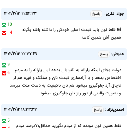
۱۴۰۲/۲/۱۳ ۲۱:۵۴:۳۳
جواد. فکری :
پاسخ
10
آقا فقط نون باید قیمت اصلی خودش را داشته باشه وگرنه
4
همین آش همین کاسه
۱۴۰۲/۲/۱۳ ۲۲:۳۷:۴۹
هموطن:
پاسخ
9
دولت بجای اینکه یارانه به نانوایان بدهد این یارانه را به مردم
6
اختصاص بدهد و با آزادسازی قیمت نان و سنگک و غیره هم از
قاچاق آرد جلوگیری میشود هم نان باکیفیت به دست ملت میرسد
و بصورت رقابتی از دور ریز نان جلوگیری میشود
۱۴۰۲/۲/۱۴ ۱۸:۳۳:۳۳
احمدی‌نژاد :
پاسخ
5
فقط همین نون مونده که از مردم بگیرید حداقل۷۰درصد مردم