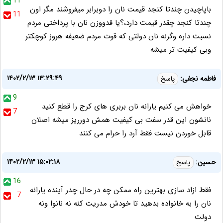
11
باپاچیدن چندتا کنجد قیمت نان را دوبرابر میفروشند مگر اون
11
چندتا کنجد چقدر قیمت دارد،؟یا قدووزن نان با پرداختی مردم
نسبت داره وگرنه نان دولتی که قوت مردم ضعیفه هروز کوچکتر
وبی کیفیت تر میشه
۱۴۰۲/۲/۱۳ ۱۳:۲۹:۴۹
فاطمه نجفی:
پاسخ
9
خواهش می کنیم یارانه نان بربری های کرج را قطع کنید
7
نانشون این قدر سفت بی کیفیت همش دورریز میشه اصلان
قابل خوردن نیست فقط آرد را حرام می کنند
۱۴۰۲/۲/۱۳ ۱۵:۰۲:۱۸
حسین:
پاسخ
16
فقط ازاد سازی بهترین راه ممکن چه در حال چدر آینده یارانه
7
نان را به خانواده بدهید تا خودش مدریت کنه نه نانوا ونه
دولت