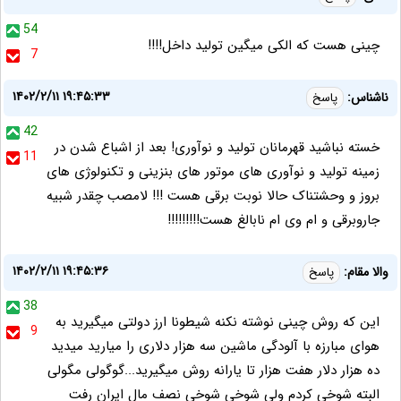
54
چینی هست که الکی میگین تولید داخل!!!!
7
۱۴۰۲/۲/۱۱ ۱۹:۴۵:۳۳
ناشناس:
پاسخ
42
خسته نباشید قهرمانان تولید و نوآوری! بعد از اشباع شدن در
11
زمینه تولید و نوآوری های موتور های بنزینی و تکنولوژی های
بروز و وحشتناک حالا نوبت برقی هست !!! لامصب چقدر شبیه
جاروبرقی و ام وی ام نابالغ هست!!!!!!!!!
۱۴۰۲/۲/۱۱ ۱۹:۴۵:۳۶
والا مقام:
پاسخ
38
این که روش چینی نوشته نکنه شیطونا ارز دولتی میگیرید به
9
هوای مبارزه با آلودگی ماشین سه هزار دلاری را میارید میدید
ده هزار دلار هفت هزار تا یارانه روش میگیرید...گوگولی مگولی
البته شوخی کردم ولی شوخی شوخی نصف مال ایران رفت