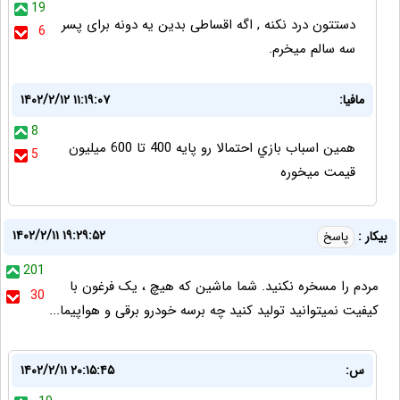
19
دستتون درد نکنه , اگه اقساطی بدین یه دونه برای پسر
6
سه سالم میخرم.
مافيا:
۱۴۰۲/۲/۱۲ ۱۱:۱۹:۰۷
8
همين اسباب بازي احتمالا رو پايه 400 تا 600 ميليون
5
قيمت ميخوره
۱۴۰۲/۲/۱۱ ۱۹:۲۹:۵۲
بیکار :
پاسخ
201
مردم را مسخره نکنید. شما ماشین که هیچ ، یک فرغون با
30
کیفیت نمیتوانید تولید کنید چه برسه خودرو برقی و هواپیما...
س:
۱۴۰۲/۲/۱۱ ۲۰:۱۵:۴۵