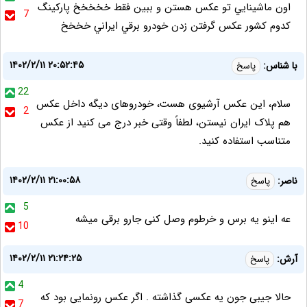
اون ماشينايي تو عکس هستن و ببين فقط خخخخخ پارکينگ
7
کدوم کشور عکس گرفتن زدن خودرو برقي ايراني خخخخ
۱۴۰۲/۲/۱۱ ۲۰:۵۲:۴۵
با شناس:
پاسخ
22
سلام، این عکس آرشیوی هست، خودروهای دیگه داخل عکس
2
هم پلاک ایران نیستن، لطفاً وقتی خبر درج می کنید از عکس
متناسب استفاده کنید.
۱۴۰۲/۲/۱۱ ۲۱:۰۰:۵۸
ناصر:
پاسخ
5
عه اینو یه برس و خرطوم وصل کنی جارو برقی میشه
10
۱۴۰۲/۲/۱۱ ۲۱:۲۴:۲۵
آرش:
پاسخ
4
حالا جیبی جون یه عکسی گذاشته . اگر عکس رونمایی بود که
7