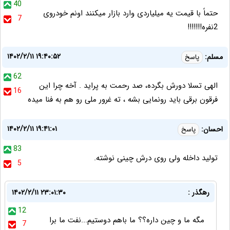
40
حتماً با قیمت یه میلیاردی وارد بازار میکنند اونم خودروی
7
2نفره!!!!!!!
۱۴۰۲/۲/۱۱ ۱۹:۴۰:۵۲
مسلم:
پاسخ
62
الهی تسلا دورش بگرده، صد رحمت به پراید . آخه چرا این
16
فرقون برقی باید رونمایی بشه ، ته غرور ملی رو هم به فنا میده
۱۴۰۲/۲/۱۱ ۱۹:۴۱:۰۱
احسان:
پاسخ
83
تولید داخله ولی روی درش چینی نوشته.
5
رهگذر :
۱۴۰۲/۲/۱۱ ۲۳:۰۱:۳۰
12
مگه ما و چین داره؟؟ ما باهم دوستیم...نفت ما برا
7