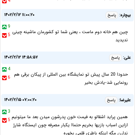
4
۱۴۰۲/۲/۱۲ ۱۱:۰۰:۲۰
بیچاره:
پاسخ
9
چین هم خانه دوم ماست ، یعنی شما تو کشورمان ماشینه چینی
5
ندیدید
۱۴۰۲/۲/۱۲ ۱۴:۵۸:۵۷
علی:
پاسخ
4
حدودا 20 سال پیش تو نمایشگاه بین المللی از پیکان برقی هم
6
رونمایی شد-یادش بخیر
۱۴۰۲/۲/۱۵ ۰۷:۰۰:۲۰
علیرضا:
پاسخ
3
همین پراید اشقالو به فیمت خون پدرشون میدن بعد ما میتونیم
5
ازاین اسباب بازیها بخریم حتماا یکبار مصرفه چون ایستگاه شارژ
ندارن مگه اینکه باطری قلمی بخوره