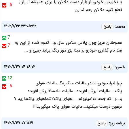
با نخریدن خودرو از بازار دست دلالان را برای همیشه از بازار
5
قطع کنید دلالان رحم ندارن
۱۴۰۲/۱/۲۶ ۲۳:۰۵:۴۲
محمد:
پاسخ
7
هموطنان عزیز چون پلاس ملاس سال و... تموم شده از این به
7
بعد نام گذاری خودرو بر مبنا پژو دور رنگ پراید چپی و ‌‌‌...
۱۴۰۲/۱/۲۷ ۰۴:۰۶:۰۲
خسن:
پاسخ
12
چرا ایرانخودرو‌اینقدر مالیات میگیره؟..مالیات هوای
6
پاک....مالیات ارزش افزوده...مالیات ماده۳۰ارزش افزوده
و...و...که جمعا ۱۰۰میلیونه......هوای پاک؟شماهوای پاک‌دارید ؟
فرغون درست میکنید...مالیات هوای پاک میگیرید!!!
۱۴۰۲/۱/۲۷ ۰۷:۱۱:۲۱
برنامه ریز:
پاسخ