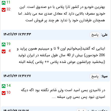
11
بهترین خودرو در کشور تارا پلاس با دو صندوق است. این
32
خودرو مصرف بالایی دارد که معادل صدی سه می باشد. اما
همچنان طرفدارن خود را ندارد هر چند پر فروش است
۱۴۰۲/۱/۲۶ ۱۷:۴۲:۴۳
علی:
پاسخ
19
اینایی که گفتید(میخوانیم اون 9 تا و میبینیم همون پراید و
4
206 خودمون) بیش از 40 سال طول میکشه در ایران تولید
(ببخشید چراغشون عوض شده پلاس ++ پلاس )بشه البته
۱۴۰۲/۱/۲۶ ۱۷:۴۷:۲۷
سینا:
پاسخ
14
در ناامیدی بسی امید است ولی شاعر نگفته بود اگه دیگه
10
امیدی نبود پس بسی چی میشه ....