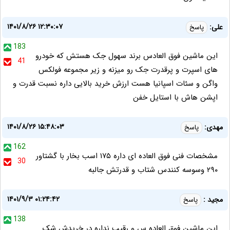
۱۴۰۱/۸/۲۶ ۱۲:۳۰:۰۷
علی:
پاسخ
183
این ماشین فوق العادس برند سهول جک هستش که خودرو
41
های اسپرت و پرقدرت جک رو میزنه و زیر مجموعه فولکس
واگن و سئات اسپانیا هست ارزش خرید بالایی داره نسبت قدرت و
اپشن هاش با استایل خفن
۱۴۰۱/۸/۲۶ ۱۵:۴۸:۰۳
مهدی:
پاسخ
162
مشخصات فنی فوق العاده ای داره ۱۷۵ اسب بخار با گشتاور
30
۲۹۰ وسوسه کنندس شتاب و قدرتش جالبه
۱۴۰۱/۹/۳ ۰۱:۲۴:۴۲
مجید :
پاسخ
138
این ماشین فوق العاده س و رقیب نداره در خریدش شک