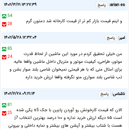
۱۴۰۲/۳/۲۱ ۱۳:۲۷:۳۹
arian es:
پاسخ
54
و اینم قیمت بازار کم تر از قیمت کارخانه شد‌ دمتون گرم
28
۱۴۰۲/۵/۲۸ ۱۲:۳۲:۰۴
امیر:
پاسخ
85
من خیلی تحقیق کردم در مورد این ماشین از لحاظ قدرت
24
موتور، طراحی، کیفیت موتور و متریال داخل ماشین واقعا عالیه.
برای امثال منی که با هر قیمتی نمیخوان شاسی بلند سوار بشن و
تب شاسی بلند سواری منو نگرفته واقعا ارزش خرید داره.
۱۴۰۲/۶/۲۸ ۰۹:۲۱:۱۴
ناشناس:
پاسخ
81
الان که قیمت کارخونش رو آوردن پایین با جک s5 یکی شده
25
است s۵ دیگه ارزش خرید نداره و ۱۰۰ درصد بهترین انتخاب j7
هست با شتاب بیشتر و آپشن های بیشتر و نمایه داخلی و بیرونی