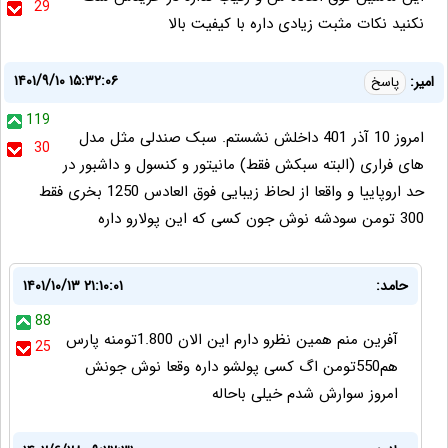
29
نکنید نکات مثبت زیادی داره با کیفیت بالا
۱۴۰۱/۹/۱۰ ۱۵:۳۲:۰۶
امیر:
پاسخ
119
امروز 10 آذر 401 داخلش نشستم. سبک صندلی مثل مدل
30
های فراری (البته سبکش فقط) مانیتور و کنسول و داشبور در
حد اروپاییا و واقعا از لحاظ زیبایی فوق العادس 1250 بخری فقط
300 تومن سودشه نوش جون کسی که این پولارو داره
حامد:
۱۴۰۱/۱۰/۱۳ ۲۱:۱۰:۰۱
88
آفرین منم همین نظرو دارم این الان 1.800تومنه پارس
25
هم550تومن اگ کسی پولشو داره وقعا نوش جونش
امروز سوارش شدم خیلی باحاله