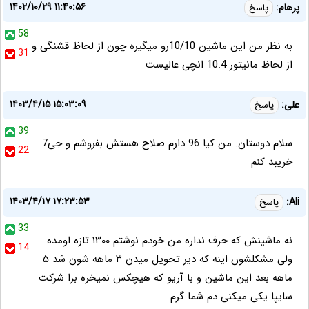
۱۴۰۲/۱۰/۲۹ ۱۱:۴۰:۵۶
پرهام:
پاسخ
58
به نظر من این ماشین 10/10رو میگیره چون از لحاظ قشنگی و
31
از لحاظ مانیتور 10.4 انچی عالیست
۱۴۰۳/۴/۱۵ ۱۵:۰۳:۰۹
علی:
پاسخ
39
سلام دوستان. من کیا 96 دارم صلاح هستش بفروشم و جی7
22
خریبد کنم
۱۴۰۳/۴/۱۷ ۱۷:۲۳:۵۳
Ali:
پاسخ
33
نه ماشینش که حرف نداره من خودم نوشتم ۱۳۰۰ تازه اومده
14
ولی مشکلشون اینه که دیر تحویل میدن ۳ ماهه شون شد ۵
ماهه بعد این ماشین و با آریو که هیچکس نمیخره برا شرکت
سایپا یکی میکنی دم شما گرم