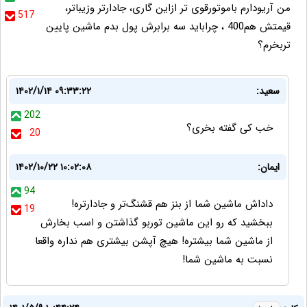
من آریودارم باموتورقوی تر ازاین گاری، جادارتر وزیباتر،
517
قیمتش هم400 ، چراباید سه برابرش پول بدم ماشین پایین
تربخرم؟
سعید:
۱۴۰۲/۱/۱۴ ۰۹:۳۳:۲۲
202
خب کی گفته بخری؟
20
ایمان:
۱۴۰۲/۱۰/۲۲ ۱۰:۰۲:۰۸
94
داداش ماشین شما از بنز هم قشنگ‌تر و جادارتره!
19
ببخشید که رو این ماشین توربو گذاشتن و اسب بخارش
از ماشین شما بیشتره! هیچ آپشن بیشتری هم نداره واقعا
نسبت به ماشین شما!