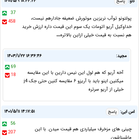
۱۴۰۱/۵/۹ ۱۰:۴۴:۲۴
کاو:
پاسخ
37
پولتونو توآب نریزین موتورش ضعیفه جادارهم نیست،
458
خداوکیل آریو اتومات یک سوم این قیمت داره ارزش خرید
هم نسبت به قیمت خیلی ازاین بالاتره،،،
مجید:
۱۴۰۳/۱/۲۲ ۱۶:۳۶:۴۶
69
آخه آریو که هم لول این نیس دارین با این مقایسه
18
میکنین اینو باید با آریزو ۶ مقایسه کنین حتی جک j4
خیلی از آریو سرتره
۱۴۰۱/۵/۱۱ ۱۴:۱۷:۵۱
اس ابی:
پاسخ
56
چینی های مزخرف میلیاردی هم قیمت میدن. با این
207
ماشیناشون