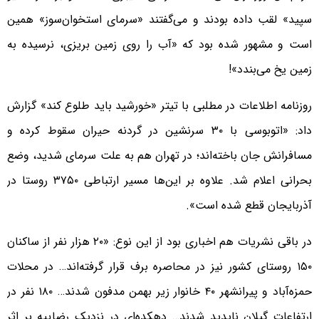
سپید» لقب داده بودند و می‌گفتند «سرمای استخوان‌سوز» همین
است و مشهور شده بود که «آب را روی زمین بریزی، نرسیده به
زمین یخ می‌بندد»!
روزنامه اطلاعات در مطلبی با تیتر «خورشید باید طلوع کند» گزارش
داد: «اتوبوسی با ۳۰ سرنشین در گردنه حیران سقوط کرده و
مسافرانش جان‌ باخته‌اند؛ در تهران هم به علت سرمای شدید، وضع
بحرانی اعلام شد. علاوه بر این‌ها مسیر ارتباطی ۳۷۵۰ روستا در
آذربایجان قطع شده است».
در باقی نشریات هم اخباری بود از این نوع: «۲۰ هزار نفر از ساکنان
۱۵۰ روستای کشور نیز در محاصره برف قرار گرفته‌اند… در محلات
حمزه‌آباد و پیرانشهر ۴۰ خانوار زیر بهمن مدفون شدند… ۱۸۰ نفر در
ارتفاعات گیلان ناپدید شدند… دهکده‌ای در نزدیک رضاییه بر اثر