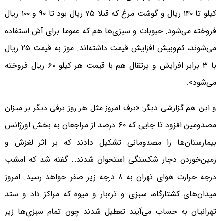
کیلو تا ١۴٠ ریال و گوشت مرغ که قبلا ٧۵ ریال بود تا ٩٠ و ١٠٠ ریال
فروخته می‌شود. حبوبات و سبزی‌ها هم که عموما برای‌ آش استفاده
می‌شوند، کم‌وبیش افزایش قیمت داشته‌اند. موز به قیمت ٢۵ ریال
با ٣ برابر افزایش و پرتقال هم با قیمت هر کیلو ۶٠ ریال فروخته
می‌شود».
و این هم گزارشی دیگر: «برف امروز مثل هر روز برفی دیگر بر میزان
مصدومین افزود تا جایی که ۶۰ درصد از مراجعان به بخش اورژانس
بیمارستان‌ها را مصدومانی تشکیل دادند که بر اثر لغزش و
زمین‌خوردن دچار شکستگی استخوان شدند… گفته شد که امشب
درجه حرارت هوای تهران به ۸ درجه زیر صفر خواهد رسید. امروز
میدان‌های کشتارگاه، سبزی و تره‌بار و میوه که مراکز داد و ستد
تهرانیان به حساب می‌آیند تعطیل شدند چون تمام سبزی‌ها زیر