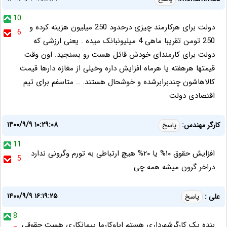
10
دولت برای هرکارمند چیزی درحدود 250 میلیون هزینه کرده و
6
250 تومن تقریبا ماهی 4 میلیونبانک میده . یعنی ارزشی که
دولت برای کارمندای خودش قائل هست رو بسنجید. اون وقت
قیمتها هرهفته یا هرماه افزایش داره وخیلی از مغازه دارها قیمت
کالاهاشون چندبرابرشده و خوشحال هستند. .. متاسفم برای تیم
اقتصادی دولت
۱۴۰۰/۹/۹ ۱۰:۲۹:۰۸
کارگر مهندس:
پاسخ
11
افزایش حقوق ۱۰% یا ۲۰% هیچ ارتباطی به تورم وگرونی ندارد
5
دراخر گرون میشه همه چی
۱۴۰۰/۹/۹ ۱۶:۱۹:۲۵
علی :
پاسخ
8
بنده یک کارگرشهرداری هستم ایاوکارما پیمانکاری هست حقوقی