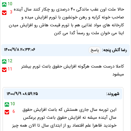
10
حالا ملت اون عقب ماندگی ۴۰ درصدی رو چکار کنند سال آینده
3
صاحب خونه کرایه و رهن خونشون با تورم افزایش میده و
کارخانه های مواد غذایی هم با تورم قیمت هاش رو افزایش میدن
اینا می خوان ملت رو رسماً گدا می کنن
۱۴۰۰/۹/۸ ۲۰:۳۴:۰۶
رضا آتش پنجه:
پاسخ
12
کاملا درست هست هرگونه افزایش حقوق باعث تورم بیشتر
11
میشود
شهروند:
۱۴۰۰/۹/۹ ۰۸:۵۹:۲۵
10
این تورمه سال جاری هستش که باعث افزایش حقوق
6
سال آینده میشه نه افزایش حقوق باعث تورم برعکس
خوندید ظاهرا علم اقتصاد رو از ابتدای سال تا الان همه چیز