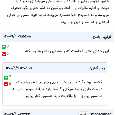
حقوق نجومی بگیر و آقازاده و سود بانکی میلیاردری بگیر داره
دولت و اداره مالیات و... فقط زورشون به قشر حقوق بگیر ضعیف
می‌رسه و به دسترنج آنها دستبرد می‌زنند نباید هیچ مسوولی حرفی
از عدل و عدالت و دین و... بزند
۱۴۰۰/۹/۹ ۰۷:۵۵:۰۸
قوقي:
پاسخ
8
اين خداي عادل كجاست كه ريشه اين ظالم ها رو بكنه ...
6
پسر آتش:
۱۴۰۰/۹/۹ ۱۳:۰۹:۰۷
7
گشتم نبود نگرد که نیست... جیبی جان چرا هر پیامی که
5
دوست داری تایید میکنی ؟ شما باید طرفدار مردم باشی نه
سانسور پیامها... با واقعیت باید هممون کنار بیایم
۱۴۰۰/۹/۹ ۰۸:۱۲:۴۲
mohammad:
پاسخ