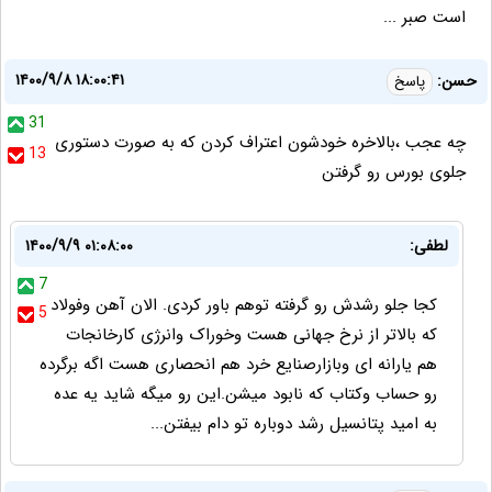
است صبر ...
۱۴۰۰/۹/۸ ۱۸:۰۰:۴۱
حسن:
پاسخ
31
چه عجب ،بالاخره خودشون اعتراف کردن که به صورت دستوری
13
جلوی بورس رو گرفتن
لطفی:
۱۴۰۰/۹/۹ ۰۱:۰۸:۰۰
7
کجا جلو رشدش رو گرفته توهم باور کردی. الان آهن وفولاد
5
که بالاتر از نرخ جهانی هست وخوراک وانرژی کارخانجات
هم یارانه ای وبازارصنایع خرد هم انحصاری هست اگه برگرده
رو حساب وکتاب که نابود میشن.این رو میگه شاید یه عده
به امید پتانسیل رشد دوباره تو دام بیفتن...