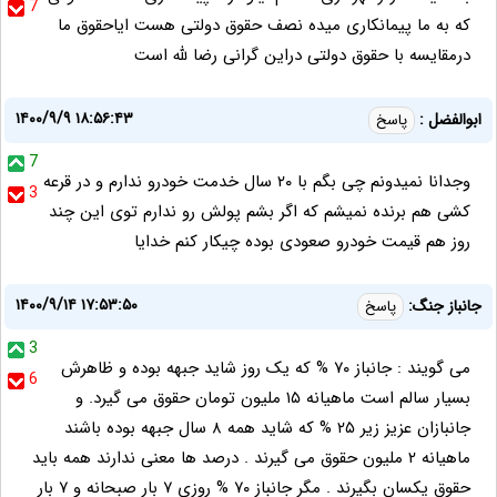
7
که به ما پیمانکاری میده نصف حقوق دولتی هست ایاحقوق ما
درمقایسه با حقوق دولتی دراین گرانی رضا لله است
۱۴۰۰/۹/۹ ۱۸:۵۶:۴۳
ابوالفضل :
پاسخ
7
وجدانا نمیدونم چی بگم با ۲۰ سال خدمت خودرو ندارم و در قرعه
3
کشی هم برنده نمیشم که اگر بشم پولش رو ندارم توی این چند
روز هم قیمت خودرو صعودی بوده چیکار کنم خدایا
۱۴۰۰/۹/۱۴ ۱۷:۵۳:۵۰
جانباز جنگ:
پاسخ
3
می گویند : جانباز ۷۰ % که یک روز شاید جبهه بوده و ظاهرش
6
بسیار سالم است ماهیانه ۱۵ ملیون تومان حقوق می گیرد. و
جانبازان عزیز زیر ۲۵ % که شاید همه ۸ سال جبهه بوده باشند
ماهیانه ۲ ملیون حقوق می گیرند . درصد ها معنی ندارند همه باید
حقوق یکسان بگیرند . مگر جانباز ۷۰ % روزی ۷ بار صبحانه و ۷ بار