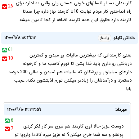
کارمندان بسیار انسانهای خوبی هستن ولی وقتی یه اداره برای
26
راه انداختن کار مردم نهایت 10تا کارمند نباز داره چرا صدتا
کارمند داره حقوق این همه کارمند اضافه از کجا تامین میشه
۱۴۰۰/۹/۸ ۱۸:۴۹:۱۳
داداش کایکو:
پاسخ
61
یعنی کارمندانی که بیشترین مالیات رو میدن و کمترین
10
دریافتی رو دارن باید فدا بشن تا تورم کاسب ها و کارخونه
دارهای میلیاردر و پزشکان که مالیات هم نمیدن و سالی 200 درصد
دستمزد و درآمدشان را زیادتر میکنن تورم اذیتشون نکنه. عجب
بابا.
مهرداد:
۱۴۰۰/۹/۱۰ ۱۲:۳۳:۵۹
6
دوست عزیز حالا اون کارمند هم نبرن سر کار فکر کردی
7
پولشو واسه شما خرج میکنن؟ نه عزیز میره کانادا واروپا تو