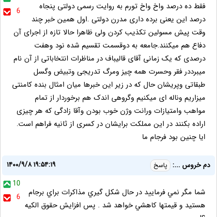
فقط ده درصد واخ واخ تورم به روایت رسمی دولتی پنجاه
6
درصد این یعنی برده داری مدرن دولتی .اول همین خبر چند
وقت پیش مسولین تکذیب کردن ولی ظاهرا حالا تازه از اجرای آن
دفاع هم میکنند.جامعه به دوقسمت تقسیم شده نود وهفت
درصدی که یک زمانی آقای قالیباف در مناظرات انتخاباتی از آن نام
میبرددر فقر وحسرت همه چیز ومرگ تدریجی وتبیض وگسل
طبقاتی وپریشان حال که در زیر این خبرها میان امثال بنده کامنتی
میزاریم وناله ای میکنیم وگروهی اندک هم برخوردار از تمام
مواهب وامتیازات ورانت وژن خوب بودن وآقا زادگی که هر چیزی
اراده بکنند در این مملکت برایشان در کسری از ثانیه فراهم است.
ایا چنین بود فرجام ما
۱۴۰۰/۹/۸ ۱۹:۵۴:۱۹
دم خروس ...:
پاسخ
10
شما مگر نمي فرماييد در حال شكل گيري مذاكرات براي برجام
6
هستيد و قيمتها كاهشي خواهد شد . پس افزايش حقوق الكيه