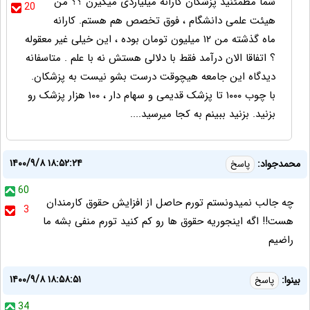
شما مطمئنید پزشکان کارانه میلیاردی میگیرن ؟؟ من
20
هیئت علمی دانشگام ، فوق تخصص هم هستم. کارانه
ماه گذشته من ۱۲ میلیون تومان بوده ، این خیلی غیر معقوله
؟ اتفاقا الان درآمد فقط با دلالی هستش نه با علم . متاسفانه
دیدگاه این جامعه هیچوقت درست بشو نیست به پزشکان.
با چوب ۱۰۰۰ تا پزشک قدیمی و سهام دار ، ۱۰۰ هزار پزشک رو
بزنید‌. بزنید ببینم به کجا میرسید....
۱۴۰۰/۹/۸ ۱۸:۵۲:۲۴
محمدجواد:
پاسخ
60
چه جالب نمیدونستم تورم حاصل از افزایش حقوق کارمندان
3
هست!! اگه اینجوریه حقوق ها رو کم کنید تورم منفی بشه ما
راضیم
۱۴۰۰/۹/۸ ۱۸:۵۸:۵۱
بینوا:
پاسخ
34