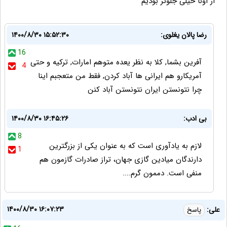
از اونا خیلی جلوتر بودیم
رضا پالان یغلوی:
۱۴۰۰/۸/۳۰ ۱۵:۵۲:۳۰
16
آفرین بشما, کلا به نظر یعده متوهم امارات, ترکیه و حتی
4
آمریکارو هم ایرانی ها آباد کردن, فقط من متعجبم اینا
چرا نتونستن ایران نتونستن آباد کنن
بی ادب:
۱۴۰۰/۸/۳۰ ۱۶:۴۵:۲۶
8
لازم به یادآوری است که به عنوان یکی از بزرگترین
1
دارندگان میادین گازی جهان، تراز صادرات گازمون هم
منفی است. دممون گرم....
۱۴۰۰/۸/۳۰ ۱۶:۰۷:۲۳
علی:
پاسخ