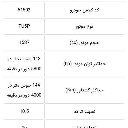
کد کلاس خودرو
61502
نوع موتور
TU5P
حجم موتور (cc)
1587
113 اسب بخار در
حداکثر توان موتور (hp)
5800 دور در دقيقه
144 نيوتن متر در
حداكثر گشتاور (Nm)
4000 دور در دقيقه
نسبت تراكم
10.5
تعداد سوپاپ
16