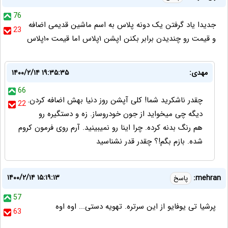
76
جدیدا یاد گرفتن یک دونه پلاس به اسم ماشین قدیمی اضافه
23
و قیمت رو چندیدن برابر بکنن اپشن ۱پلاس اما قیمت ۱۰پلاس
مهدی:
۱۴۰۰/۲/۱۴ ۱۹:۳۵:۳۵
66
چقدر ناشکرید شما! کلی آپشن روز دنیا بهش اضافه کردن.
22
دیگه چی میخواید از جون خودروساز. زه و دستگیره رو
هم رنگ بدنه کرده. چرا اینا رو نمیبینید. آرم روی فرمون کروم
شده. بازم بگم!؟ چقدر قدر نشناسید
۱۴۰۰/۲/۱۴ ۱۵:۱۹:۱۳
mehran:
پاسخ
57
پرشیا تی یوفایو از این سرتره. تهویه دستی... اوه اوه
63