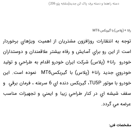
دسته راهنما و دسته برف پاک کن جديد(مشابه پژو 206)
رانا + (پلاس) با گيربكس
MT6
توجه به انتظارات روزافزون مشتريان از اهميت ويژه‏اي برخوردار
است از اين رو براي آسايش و رفاه بيشتر علاقمندان و دوستداران
خودرو رانا+ (پلاس) شركت ايران خودرو اقدام به طراحي و توليد
خودروي جديد رانا+ (پلاس) با گيربكسMT6 نموده است. اين
خودرو با موتور TU5P، گيربكس دنده اي 6 سرعته ، فرمان برقي و
سقف شيشه اي در كنار طراحي زيبا و ايمني و تجهيزات مناسب
عرضه مي گردد.
مشخصات فنی: