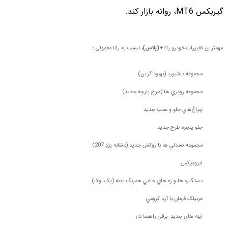
گیربکس MT6، روانه بازار کند.
مهمترين تغييرات خودرو رانا+
(پلاس)،
نسبت به رانا معمولی :
مجموعه داشبورد (بهبود گرين)
مجموعه رودري ها (طرح پارچه جديد)
چراغ‌هاي جلو و عقب جديد
جلو پنجره طرح جديد
مجموعه صندلي ها با روكش جديد (مشابه پژو 207)
ايزوفيکس
دستگيره ها و زه هاي جانبي همرنگ بدنه (پک لوک)
غربيلک فرمان با آرم کرومي
آينه هاي جديد برقي راهنما دار