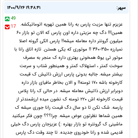
سپهر:
۱۴۰۰/۹/۲۶ ۱۹:۴۸:۴۱
49
عزیزم تنها مزیت پارس به رانا همین تهویه اتوماتیکشه.
17
همین!!! دگ چه مزیتی داره اون پارس که الان تو بازار ۶۰
میلیون گرونتر داره معامله میشه!! پارس الکی گرونه اصلا
نمیارزه ۳۵۰-۳۶۰ !! موتوری که یکی هستن. تازه اتاق رانا با
موتور تی یو۵ همخونی بهتری داره ک منجر به مصرف
سوخت کمتر ، استهلاک کمتر و همینطور شتاب و سرعت
بیشتر میشه. جالبه بدونی پارس ارزش ذاتیش ک قیمت
کارخونه باشه ۱۷۰ تومنه!! و الان بخاطر مافیای بازار داره
دوبرابر ارزش ذاتیش معامله میشه. در حالی ک رانا پلاس
قیمت کارخونه اش ۲۲۰ تومنه ک نشون میده ارزشمندتر از
پارسه. شک نکن تا دو سال دگ قیمت رانا جوری میشه ک
همین شماها نظرتون عوض میشه. چرا؟؟؟ چون فکر میکنید
ماشینی ک گرونتره تو بازار بهتره :) عزیزجان پارس دگ خیلی
قدیمی شده و رانا خودروی جدیده. تا چند وقت دگ پارس