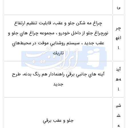
ی
چراغ مه شكن جلو و عقب، قابليت تنظیم ارتفاع
چر
نورچراغ جلو از داخل خودرو ، مجموعه چراغ هاي جلو و
اغه
عقب جديد ، سيستم روشنايي موقت در محيط‌هاي
ا
تاريك
آين
آينه هاي جانبي برقي راهنمادار هم رنگ بدنه، طرح
ه‌ه
جديد
ا
شی
ش
جلو و عقب برقي
ه