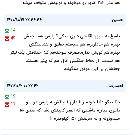
هم مثل ۲۰۶ اشهد رو میخونه و تولیدش متوقف میشه.
حسین:
۱۴۰۰/۱۰/۲۱ ۲۲:۳۶:۳۶
14
پاسخ به سپهر: اقا چی داری میگی؟ پارس همه چیش
49
بهتره هم جادارتره، هم سیستم تعلیق و هندلینگش
بهتره.هم کوبش نداره.مصرف سوختشم کلا اختلافش یک لیتر
هم نیست. از لحاظ سنگینی اتاق هم که یکی هستند
جفتشان برا این موتور سنگینند.
احمدرضا :
۱۴۰۱/۱۰/۲ ۰۰:۲۲:۴۲
19
جک نگو دادا خودم رانا دارم قالپاقش‌‌به پارس درب و
11
داغون میارزه ماشینی که انقدر کابینش لشه که صدی ۱۵
میسوزونه و ته سرعتش ۱۵۰ کیلومتره !!