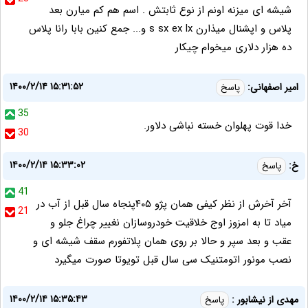
شیشه ای میزنه اونم از نوع ثابتش . اسم هم کم میارن بعد
پلاس و اپشنال میذارن s sx ex lx و... جمع کنین بابا رانا پلاس
ده هزار دلاری میخوام چیکار
۱۴۰۰/۲/۱۴ ۱۵:۳۱:۵۲
امیر اصفهانی:
پاسخ
35
خدا قوت پهلوان خسته نباشی دلاور.
30
۱۴۰۰/۲/۱۴ ۱۵:۳۳:۰۲
خ:
پاسخ
41
آخر آخرش از نظر کیفی همان پژو ۴۰۵پنجاه سال قبل از آب در
21
میاد تا به امزوز اوج خلاقیت خودروسازان نغییر چراغ جلو و
عقب و بعد سپر و حالا بر روی همان پلاتفورم سقف شیشه ای و
نصب مونور اتومتنیک سی سال قبل تویوتا صورت میگیرد
۱۴۰۰/۲/۱۴ ۱۵:۳۵:۴۳
مهدی از نیشابور :
پاسخ