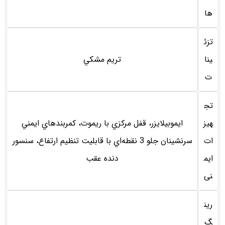
ها
تزئ
ینا
تريم مشكي
ت
تج
هیز
ايموبيلايزر، قفل مركزي با ريموت، كمربندهاي ايمني
ات
سرنشينان جلو 3 نقطه‌اي با قابليت تنظيم ارتفاع، سنسور
ایم
دنده عقب
نی
رین
گ