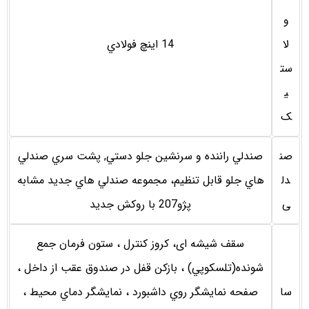
و
لا
14 اينچ فولادي
ست
ی
ک
صن
صندلي راننده و سرنشين جلو دستي, پشت سري صندلي
دل
هاي جلو قابل تنظيم، مجموعه صندلي هاي جديد مشابه
ی
پژو207 با روكش جديد
سقف شیشه ای، کروز كنترل ، ستون فرمان جمع
شونده(تلسكوپي) ، بازکن قفل در صندوق عقب از داخل ،
سا
صفحه نمايشگر روي داشبورد ، نمايشگر دماي محيط ،