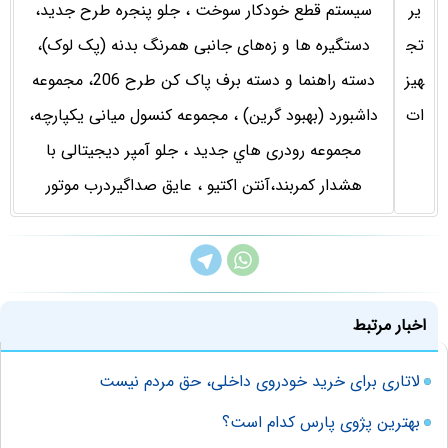
یر
سيستم قطع خودكار سوخت ، جلو پنجره طرح جديد،
تج
دستگیره ها و زه‌های جانبی همرنگ بدنه (پک لوک)،
هیز
دسته راهنما و دسته برف پاک کن طرح 206، مجموعه
ات
داشبورد (بهبود گرين) ، مجموعه کنسول میانی یكپارچه،
مجموعه رودری هاي جديد ، جلو آمپر دیجیتالی با
هشدار كمربند،آنتن اكتیو ، عایق صداگیردرب موتور
اخبار مرتبط
لاتاری برای خرید خودروی داخلی، حق مردم نیست
بهترین پژوی پارس کدام است؟