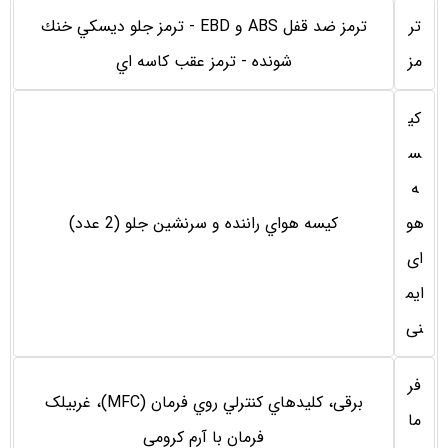
تر
ترمز ضد قفل ABS و EBD - ترمز جلو ديسكي خنك
مز
شونده - ترمز عقب كاسه اي
کی
س
ه
هو
كيسه هواي راننده و سرنشين جلو (2 عدد)
ای
ایم
نی
فر
برقی، كليدهاي كنترلي روي فرمان (MFC)، غربیلک
ما
فرمان با آرم کرومی