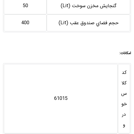
گنجايش مخزن سوخت (Lit)
50
حجم فضاي صندوق عقب (Lit)
400
امکانات:
کد
کلا
س
61015
خو
در
و