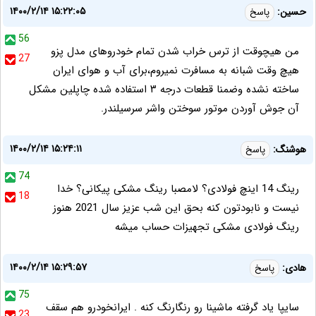
۱۴۰۰/۲/۱۴ ۱۵:۲۲:۰۵
حسین:
پاسخ
56
من هیچوقت از ترس خراب شدن تمام خودروهای مدل پزو
27
هیچ وقت شبانه به مسافرت نمیروم،برای آب و هوای ایران
ساخته نشده وضمنا قطعات درجه ۳ استفاده شده چاپلین مشکل
آن جوش آوردن موتور سوختن واشر سرسیلندر.
۱۴۰۰/۲/۱۴ ۱۵:۲۴:۱۱
هوشنگ:
پاسخ
74
رینگ 14 اینچ فولادی؟ لامصبا رینگ مشکی پیکانی؟ خدا
18
نیست و نابودتون کنه بحق این شب عزیز سال 2021 هنوز
رینگ فولادی مشکی تجهیزات حساب میشه
۱۴۰۰/۲/۱۴ ۱۵:۲۹:۵۷
هادی:
پاسخ
75
سایپا یاد گرفته ماشینا رو رنگارنگ کنه . ایرانخودرو هم سقف
23