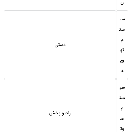
ن
سی
ست
م
دستي
ته
وی
ه
سی
ست
م
رادیو پخش
ص
وت