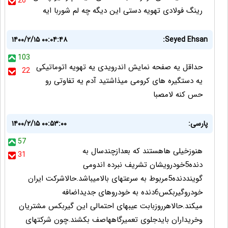
26
رینگ فولادی تهویه دستی این دیگه چه لم شوربا ایه
۱۴۰۰/۲/۱۵ ۰۰:۰۴:۴۸
Seyed Ehsan:
103
حداقل یه صفحه نمایش اندرویدی یه تهویه اتوماتیکی
22
یه دستگیره های کرومی میذاشتید آدم یه تفاوتی رو
حس کنه لامصبا
پارسی:
۱۴۰۰/۲/۱۵ ۰۰:۵۳:۰۰
57
هنوزخیلی هاهستند که بعدازچندسال به
31
دنده5خودرویشان تشریف نبرده اندومی
گوینددنده5مربوط به سرعتهای بالامیباشد.حالاشرکت ایران
خودروگیربکس6دنده به خودروهای جدیداضافه
میکند.حالاهرروزبابت عیبهای احتمالی این گیربکس مشتریان
وخریداران بایدجلوی تعمیرگاههاصف بکشند.چون شرکتهای