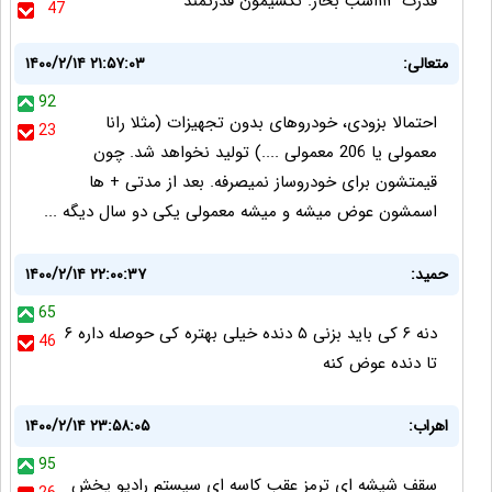
قدرت ١١٣اسب بخار. نكشيمون قدرتمند
47
متعالی:
۱۴۰۰/۲/۱۴ ۲۱:۵۷:۰۳
92
احتمالا بزودی، خودروهای بدون تجهیزات (مثلا رانا
23
معمولی یا 206 معمولی ....) تولید نخواهد شد. چون
قیمتشون برای خودروساز نمیصرفه. بعد از مدتی + ها
اسمشون عوض میشه و میشه معمولی یکی دو سال دیگه ...
حمید:
۱۴۰۰/۲/۱۴ ۲۲:۰۰:۳۷
65
دنه ۶ کی باید بزنی ۵ دنده خیلی بهتره کی حوصله داره ۶
46
تا دنده عوض کنه
اهراب:
۱۴۰۰/۲/۱۴ ۲۳:۵۸:۰۵
95
سقف شیشه ای ترمز عقب کاسه ای سیستم رادیو پخش