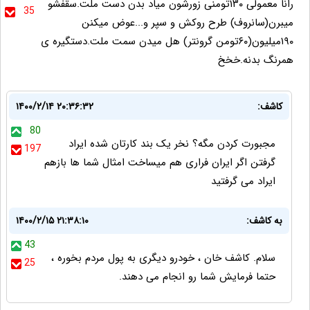
رانا معمولی ۱۳۰تومنی زورشون میاد بدن دست ملت.سقفشو
35
میبرن(سانروف) طرح روکش و سپر و...عوض میکنن
۱۹۰میلیون(۶۰تومن گرونتر) هل میدن سمت ملت.دستگیره ی
همرنگ بدنه.خخخ
کاشف:
۱۴۰۰/۲/۱۴ ۲۰:۳۶:۳۲
80
مجبورت کردن مگه؟ نخر یک بند کارتان شده ایراد
197
گرفتن اگر ایران فراری هم میساخت امثال شما ها بازهم
ایراد می گرفتید
به کاشف:
۱۴۰۰/۲/۱۵ ۲۱:۳۸:۱۰
43
سلام. کاشف خان ، خودرو دیگری به پول مردم بخوره ،
25
حتما فرمایش شما رو انجام می دهند.