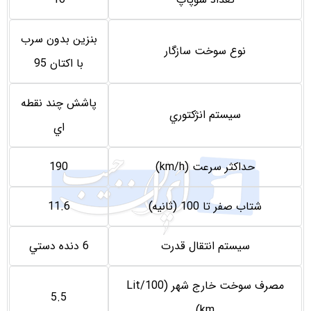
بنزين بدون سرب
نوع سوخت سازگار
با اكتان 95
پاشش چند نقطه
سيستم انژكتوري
اي
حداکثر سرعت (km/h)
190
شتاب صفر تا 100 (ثانیه)
11.6
سيستم انتقال قدرت
6 دنده دستي
مصرف سوخت خارج شهر (Lit/100
5.5
km)