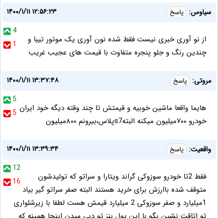
۱۴۰۰/۱/۱۱ ۱۲:۵۶:۲۳
سیاوس:
پاسخ
4
از نو آوری خبری نیست فقط شده نون آوری یک موتور تیبا و
1
چندین رنگ و جلو پنجره متفاوت با قیمت های عجیب غریب
۱۴۰۰/۱/۱۱ ۱۳:۳۷:۴۸
مروتی:
پاسخ
5
هایما واقعا ماشین خوبیه و قیمتش تا چند وقته دیگه خود ایران
5
خودرو ۷۰۰میلیون میکنه البتهs7پلاس،بیرونم ۸۰۰میلیون
۱۴۰۰/۱/۱۱ ۱۳:۳۹:۳۴
واقعیت:
پاسخ
12
فقط 2تا خودرو سوزوکی گراند ویتارا و سراتو که تولیدشون
16
متوقف شده باارزش برای خرید هستند البته صفر سراتو گیر بیاد
1میلیارد و صفر سوزوکی 2 میلیارد قیمش هست لطفا با زیرشلواری
تو اتاقت نشین بگو با این پول بنز تو دبی میدن اینجا همینه که