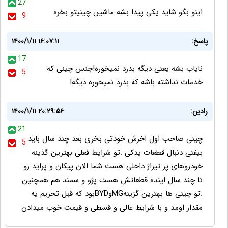
27
اینو بگو شاید یکی پیدا بشه ماشین چینیتو بخره
9
پاسخ:
۱۴۰۰/۱/۱۱ ۱۶:۰۷:۱۱
17
نایاب بشه یعنی دیگه بدرد نمیخوره!جنس چینی که
5
خدمات نداشته باشه که بدرد نمیخوره دیگه!
رادین:
۱۴۰۰/۱/۱۱ ۲۰:۲۹:۵۶
21
چینی صاحب اول اخرش خودتی بخری بعد چند سال باید
5
بیفتی دنبال قطعات یدکی .تو شرایط فعلی بهترین گذینه
خودروهای پر تیراژ داخلی هست شما الان پیکان و پراید رو
تا چند سال اینده قطعاتش هست پژو و سمند هم همچنین
.تو چینی ها بهترین گزینهMGوBYDبود که قبل تحریم یه
مقدار اومد و با شرایط عالی و قسطی و قیمت خوب میدادن