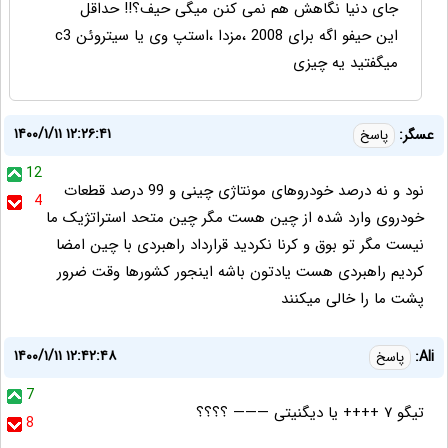
جای دنیا نگاهش هم نمی کنن میگی حیف؟!! حداقل
این حیفو اگه برای 2008 ،مزدا ،استپ وی یا سیتروئن c3
میگفتید یه چیزی
۱۴۰۰/۱/۱۱ ۱۲:۲۶:۴۱
عسگر:
پاسخ
12
نود و نه درصد خودروهای مونتاژی چینی و 99 درصد قطعات
4
خودروی وارد شده از چین هست مگر چین متحد استراتژیک ما
نیست مگر تو بوق و کرنا نکردید قرارداد راهبردی با چین امضا
کردیم راهبردی هست یادتون باشه اینجور کشورها وقت ضرور
پشت ما را خالی میکنند
۱۴۰۰/۱/۱۱ ۱۲:۴۲:۴۸
Ali:
پاسخ
7
تیگو ۷ ++++ یا دیگنیتی ——— ؟؟؟؟
8