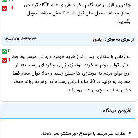
چقدررررر قبل از عید گفتم بخرید.هی ی عده ناآگاه تز دادن
4
بعداز عید افت مدل سال قبل باعث کاهش میشه.تحویل
بگیرید.
۱۴۰۰/۱/۱۱ ۱۶:۳۷:۳۴
از عرش به فرش:
پاسخ
8
یه زمانی با مقداری پس انداز خرید خودرو وارداتی میسر بود بعد
1
مدتی توان مردم به خرید مونتاژی ژاپنی و کره ای..رسید بعد از
اون توان مردم به مونتاژی ها چینی رسید و حالا توان مردم فقط
محدود به تولیدات 30 ساله ایرانی رسیده که اونم به بهانه حذف
دلالی به قیمت چینی ها میرسونند!
افزودن دیدگاه
نظرات غیر مرتبط با موضوع خبر منتشر نمی شوند.