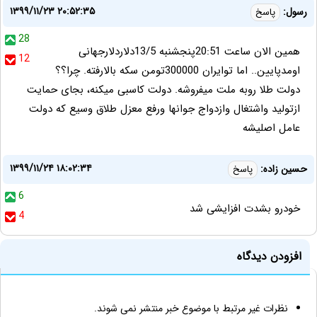
۱۳۹۹/۱۱/۲۳ ۲۰:۵۲:۳۵
رسول:
پاسخ
28
همین الان ساعت 20:51پنجشنبه 13/5دلاردلارجهانی
12
اومدپایین.. اما توایران 300000تومن سکه بالارفته. چرا؟؟
دولت طلا روبه ملت میفروشه. دولت کاسبی میکنه، بجای حمایت
ازتولید واشتغال وازدواج جوانها ورفع معزل طلاق وسیع که دولت
عامل اصلیشه
۱۳۹۹/۱۱/۲۴ ۱۸:۰۲:۳۴
حسین زاده:
پاسخ
6
خودرو بشدت افزایشی شد
4
افزودن دیدگاه
نظرات غیر مرتبط با موضوع خبر منتشر نمی شوند.