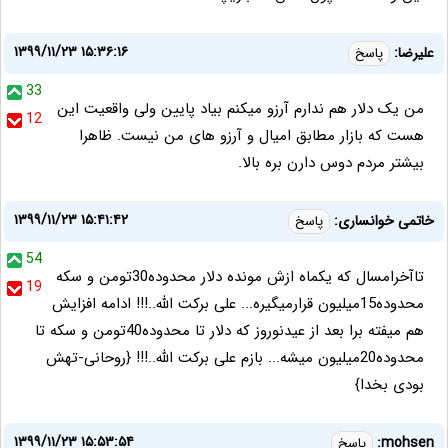
۱۳۹۹/۱۱/۲۳ ۱۵:۳۶:۱۶
علیرضا:
پاسخ
33
من یک دلار هم ندارم آرزو میکنم بیاد پایین ولی واقعیت این
12
هست که بازار مطابق امیال و آرزو های من نیست. ظاهرا
بیشتر مردم دوس دارن بره بالا.
۱۳۹۹/۱۱/۲۳ ۱۵:۴۱:۴۲
خاتمی خوانساری:
پاسخ
54
تاآخرامسال که یکماه ازش مونده دلار محدوده30تومن و سکه
19
محدوده15میلیون قرارمیگیره... علی برکت الله..!!! ادامه افزایش
هم میفته برا بعد از عیدنوروز که دلار تا محدوده40تومن و سکه تا
محدوده20میلیون میشه... بازم علی برکت الله..!!! {روحانی-تهش
بودی بخدا}
۱۳۹۹/۱۱/۲۳ ۱۵:۵۳:۵۴
mohsen:
پاسخ