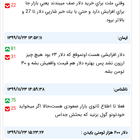
وقتي ملت براي خريد دلار صف ميبندند يعني بازار جا
22
براي افزايش دارد و حتي با يك خبر شارپي دلار تا 27 و
بالاتر برود.
ایمان:
۱۳۹۹/۱۱/۲۳ ۱۳:۵۲:۱۱
81
دلار افزایشی هست.اونموقع که دلار ۲۳ بود هیچ چیز
31
ارزون نشد.پس بهتره دلار هم قیمت واقعیش بشه و ۳۰
تومن بشه.
ناشناس:
۱۳۹۹/۱۱/۲۳ ۱۴:۵۹:۳۸
75
فعلا تا اطلاع ثانوی بازار صعودی هست،حالا اگر میخواید
25
خودتونو گول بزنید که بحثش جداس
دلار ۲۰۰ هزار تومنی بایدن :
۱۳۹۹/۱۱/۲۳ ۱۵:۲۳:۲۶