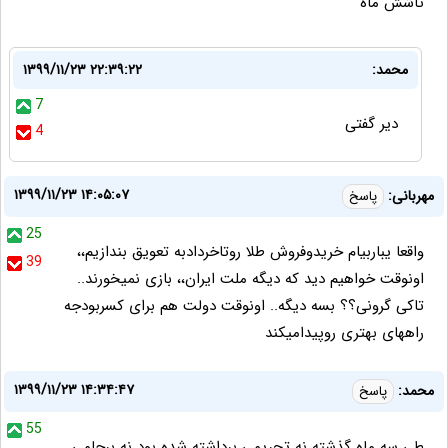
تاشش ماه
محمد:
۱۳۹۹/۱۱/۲۳ ۲۲:۳۹:۲۲
7
دیر گفتی
4
۱۳۹۹/۱۱/۲۳ ۱۴:۰۵:۰۷
مهربانی:
پاسخ
25
واقعا یباربیام خریدوفروش طلا روتاخردادبه تعویق بندازیم،،
39
اونوقت خواهیم دید که دیگه ملت ایران،، بازی نمیخورند..
تاکی گرونی؟؟ بسه دیگه.. اونوقت دولت هم برای کسربودجه
راههای بهتری روپیدامیکند
۱۳۹۹/۱۱/۲۳ ۱۴:۳۴:۴۷
محمد:
پاسخ
55
طی سه ماه گذشته نه تحریمی برداشته شده بود نه برجامی