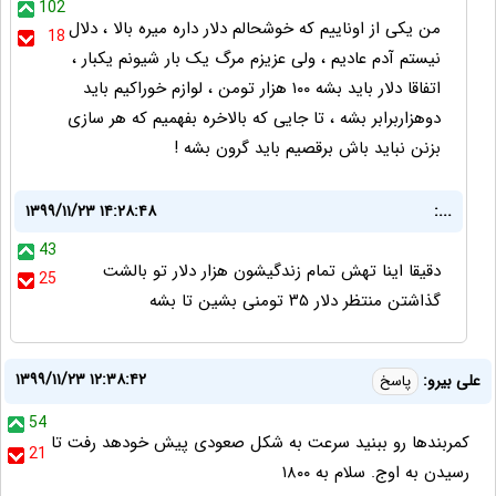
102
من یکی از اوناییم که خوشحالم دلار داره میره بالا ، دلال
18
نیستم آدم عادیم ، ولی عزیزم مرگ یک بار شیونم یکبار ،
اتفاقا دلار باید بشه ۱۰۰ هزار تومن ، لوازم خوراکیم باید
دوهزاربرابر بشه ، تا جایی که بالاخره بفهمیم که هر سازی
بزنن نباید باش برقصیم باید گرون بشه !
۱۳۹۹/۱۱/۲۳ ۱۴:۲۸:۴۸
...:
43
دقیقا اینا تهش تمام زندگیشون هزار دلار تو بالشت
25
گذاشتن منتظر دلار ۳۵ تومنی بشین تا بشه
۱۳۹۹/۱۱/۲۳ ۱۲:۳۸:۴۲
علی بیرو:
پاسخ
54
کمربندها رو ببنید سرعت به شکل صعودی پیش خودهد رفت تا
21
رسیدن به اوج. سلام به ۱۸۰۰