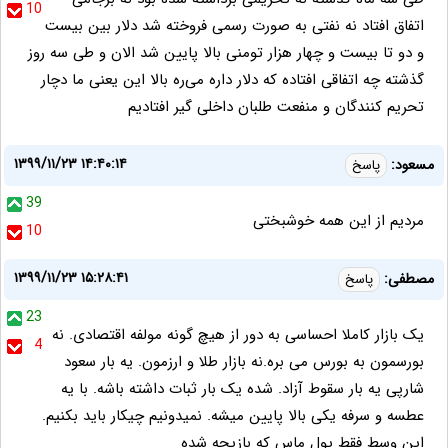
10
اتفاق افتاد نه نفتی به صورت رسمی فروخته شد دلار بین بیست
و دو تا بیست و چهار هزار تومنی بالا پایین شد الان و طی سه روز
گذشته چه اتفاقی افتاده که دلار داره می‌ره بالا این یعنی ما دچار
تحریم کنندگان و منفعت طلبان داخلی گیر افتادیم
۱۳۹۹/۱۱/۲۳ ۱۴:۴۰:۱۴
مسعود:
پاسخ
39
مردیم از این همه خوشبختی
10
۱۳۹۹/۱۱/۲۳ ۱۵:۲۸:۴۱
مصطفی:
پاسخ
23
یک بازار کاملا احساسی به دور از هیچ گونه مولفه اقتصادی. نه
4
بورسمون به بورس می بره.نه بازار طلا و ارزمون. یه بار سعود
شارپی یه بار سقوط آزاد. شده یک بار ثبات داشته باشه. با یه
عطسه و سرفه یکی بالا پایین میشه. نمیدونیم چیکار باید بکنیم.
این وسط فقط پول ماس که بازیچه شده