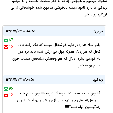
سقوط میکنیم و هیچکی به نه به فکر مملکت هست و نه مردم،
زندگی ما داره نابود میشه دلخوشی هامون شده خوشحالی از بی
ارزشی پول ملی.
فارس:
۱۳۹۹/۱۱/۲۳ ۱۲:۵۸:۵۹
67
یارو مثلا هزاردلار داره خوشحال میشه که دلار رفته بالا،
15
غافل که هزاردلار همونه پول بی ارش شده باید بره موز
70 تومنی بخره، دلال که هم وضعش مشخص هست خون
مردم رو میخوره
زندگی:
۱۳۹۹/۱۱/۲۳ ۱۳:۰۱:۵۱
96
آقا چرا ما به همه دنیا سرجنگ داریم؟!!! چرا مردم باید
12
این هزینه های بی نتیجه رو از جیبشون پرداخت کنن و
زندگیشون تباه بشه؟!!!!