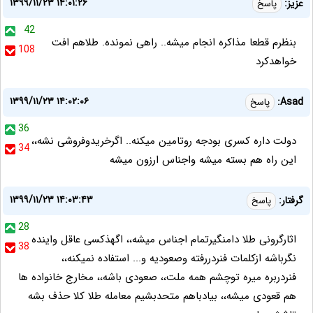
۱۳۹۹/۱۱/۲۳ ۱۴:۰۱:۲۶
عزیز:
پاسخ
42
بنظرم قطعا مذاکره انجام میشه.. راهی نمونده. طلاهم افت
108
خواهدکرد
۱۳۹۹/۱۱/۲۳ ۱۴:۰۲:۰۶
Asad:
پاسخ
36
دولت داره کسری بودجه روتامین میکنه.. اگرخریدوفروشی نشه،،
34
این راه هم بسته میشه واجناس ارزون میشه
۱۳۹۹/۱۱/۲۳ ۱۴:۰۳:۴۳
گرفتار:
پاسخ
28
اثارگرونی طلا دامنگیرتمام اجناس میشه،، اگهذکسی عاقل واینده
38
نگرباشه ازکلمات فنردررفته وصعودیه و... استفاده نمیکنه،،
فنردربره میره توچشم همه ملت،، صعودی باشه،، مخارج خانواده ها
هم قعودی میشه،، بیادباهم متحدبشیم معامله طلا کلا حذف بشه