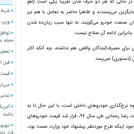
 در حالی که هر دو حرف شان تقریبا یکی است (لغو
شرط م
جایگزین می‌پسندند و ظاهرا حاضر به تعامل با هم نیز
وزیر 
ان صنعت خودرو می‌گویند، نه تنها سبب زیان‌ده شدن
توافق
 بنابراین ادامه آن صلاح نیست.
حمله به
 برای مصرف‌کنندگان واقعی هم نداشته، چه آنکه اکثر
تعطیل
ی (دستوری) نمی‌رسد.
قبل ا
قیمت آپار
سی‌ان
تماس 
وه نرخ‌گذاری خودروهای داخلی است، با این حال تا به
آمریک
باشند
امروز نتوانسته از این گردنه سخت عبور کند. در دوران وزارت رضا رحمانی طی سال ۹۷، قرار شد قیمت خودروهای
 وجود اینکه طرح موردنظر پیشنهاد خود وزارت صمت بود،
قرار داد