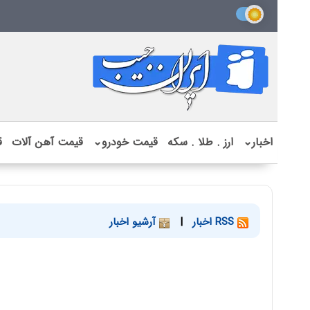
اخبار
⌄
ارز . طلا . سکه
قیمت خودرو
⌄
قیمت آهن آلات
ق
RSS اخبار
|
آرشیو اخبار