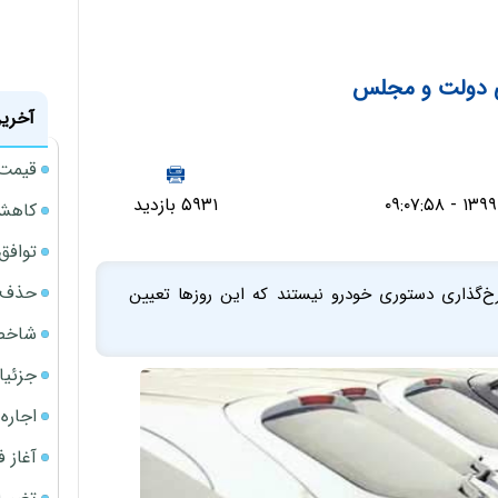
ی دولت و مجلس
آخرین
قیمت گ
۵۹۳۱ بازدید
کاهش 34 درصدی فروش خودروسازان د
توافق ایر
حذف 14 هزار میلیارد تومان سود کاغذی بانک
‌گذاری دستوری خودرو نیستند که این روزها تعیین
شاخص کل از م
جزئیا
اجاره ا
آغاز فر