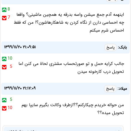
8
اینهمه آدم جمع ‌میشن واسه بدرقه یه همچین ‌ماشینی؟ واقعا
7
چه احساسی دارن از نگاه کردن به شاهکارهاشون؟! من که فقط
احساس شرم میکنم
۱۳۹۹/۱۱/۲۰ ۲۱:۰۹:۵۱
بابک:
پاسخ
10
جالب کرایه حمل و تو صورتحساب مشتری لحاة می کنن اما
5
تحویل درب کارخونه میدن
۱۳۹۹/۱۱/۲۰ ۲۱:۱۷:۰۹
میلاد:
پاسخ
5
من حواله خریدم چیکارکنم؟؟ازطرف وکالت بگیرم سایپا بهم
10
تحویل میده؟؟