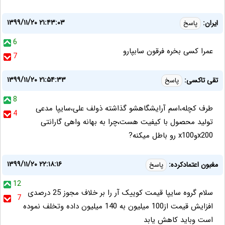
۱۳۹۹/۱۱/۲۰ ۲۱:۴۳:۰۳
ایران:
پاسخ
6
عمرا کسی بخره فرقون سابپارو
7
۱۳۹۹/۱۱/۲۰ ۲۱:۵۴:۳۳
تقی تاکسی:
پاسخ
8
طرف کچله،اسم آرایشگاهشو گذاشته ذولف علی،سایپا مدعی
4
تولید محصول با کیفیت هست،چرا به بهانه واهی گارانتی
x200وx100 رو باطل میکنه?
۱۳۹۹/۱۱/۲۰ ۲۲:۱۸:۱۶
مغبون اعتمادکرده:
پاسخ
12
سلام گروه سایپا قیمت کوییک آر را بر خلاف مجوز 25 درصدی
7
افزایش قیمت از100 میلیون به 140 میلیون داده وتخلف نموده
است وباید کاهش یابد