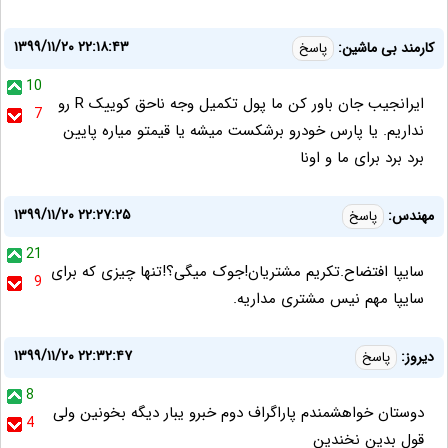
۱۳۹۹/۱۱/۲۰ ۲۲:۱۸:۴۳
کارمند بی ماشین:
پاسخ
10
ایرانجیب جان باور کن ما پول تکمیل وجه ناحق کوییک R رو
7
نداریم. یا پارس خودرو برشکست میشه یا قیمتو میاره پایین
برد برد برای ما و اونا
۱۳۹۹/۱۱/۲۰ ۲۲:۲۷:۲۵
مهندس:
پاسخ
21
سایپا افتضاح.تکریم مشتریان!جوک میگی؟!تنها چیزی که برای
9
سایپا مهم نیس مشتری مداریه.
۱۳۹۹/۱۱/۲۰ ۲۲:۳۲:۴۷
دیروز:
پاسخ
8
دوستان خواهشمندم پاراگراف دوم خبرو یبار دیگه بخونین ولی
4
قول بدین نخندین