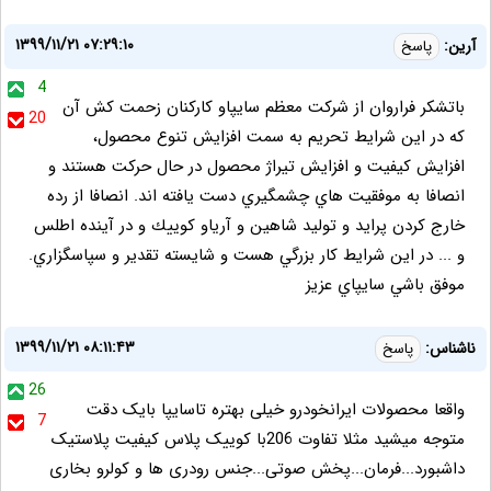
۱۳۹۹/۱۱/۲۱ ۰۷:۲۹:۱۰
آرين:
پاسخ
4
باتشكر فراروان از شركت معظم سايپاو كاركنان زحمت كش آن
20
كه در اين شرايط تحريم به سمت افزايش تنوع محصول،
افزايش كيفيت و افزايش تيراژ محصول در حال حركت هستند و
انصافا به موفقيت هاي چشمگيري دست يافته اند. انصافا از رده
خارج كردن پرايد و توليد شاهين و آرياو كوييك و در آينده اطلس
و ... در اين شرايط كار بزرگي هست و شايسته تقدير و سپاسگزاري.
موفق باشي سايپاي عزيز
۱۳۹۹/۱۱/۲۱ ۰۸:۱۱:۴۳
ناشناس:
پاسخ
26
واقعا محصولات ایرانخودرو خیلی بهتره تاسایپا بایک دقت
7
متوجه میشید مثلا تفاوت 206با کوییک پلاس کیفیت پلاستیک
داشبورد...فرمان...پخش صوتی...جنس رودری ها و کولرو بخاری