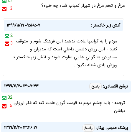
29
مرغ و تخم مرغ در شیراز کمیاب شده چه خبره؟
3
آتش زير خاكستر :
۱۳۹۹/۱۱/۲۱ ۰۹:۵۸:۰۷
2
مردم را به گرانيها عادت ندهيد اين فرهنگ شوم را متوقف
3
كنيد - اين روش دشمن داخلي است كه مديران و
مسئولان به گراني ها بي تفاوت شوند و آتش زير خاكستر با
ورزش بادي شعله بگيرد .
۱۳۹۹/۱۱/۲۰ ۱۳:۰۷:۳۳
ترشح اقتصادی:
پاسخ
32
ترجمه : باید چشم مردم به قیمت گرون عادت کنه که فکر ارزونی
5
نباشن
۱۳۹۹/۱۱/۲۰ ۱۳:۴۶:۱۷
پزشک عمومی بیکار:
پاسخ