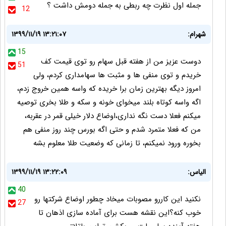
جمله اول نظرت چه ربطی به جمله دومش داشت ؟
12
شهرام:
۱۳۹۹/۱۱/۱۹ ۱۳:۲۱:۰۷
15
دوست عزیز من از هفته قبل سهام رو توی قیمت کف
51
خریدم و توی منفی ها و مثبت ها سهامداری کردم، ولی
امروز دیگه بهترین زمان برا خریده که واسه همین خروج زدم،
اگه واسه کوتاه بلند میخوای خونه و سکه و طلا بخری توصیه
میکنم فعلا دست نگه نداری،اوضاع دلار خیلی قمر در عقربه،
من که فعلا متمرد شدم و حتی اگه بورس چند روز منفی هم
بخوره ورود نمیکنم، تا زمانی که وضعیت طلا معلوم بشه
الیاس:
۱۳۹۹/۱۱/۱۹ ۱۳:۲۲:۰۹
40
نکنید این کاررو مصوبات میخاد چطور اوضاع شرکتها رو
27
خوب کنه؟این نقشه هست برای آماده سازی اذهان تا