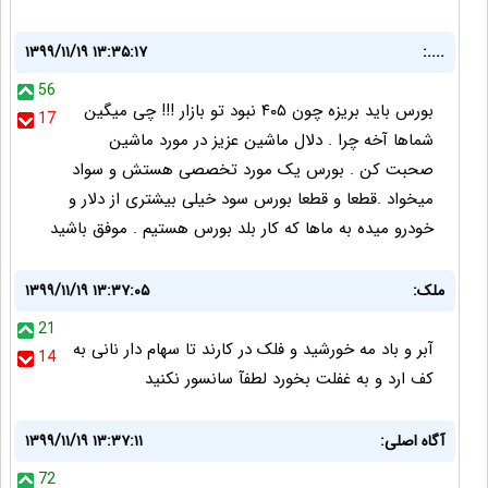
۱۳۹۹/۱۱/۱۹ ۱۳:۳۵:۱۷
....:
56
بورس باید بریزه چون ۴۰۵ نبود تو بازار !!! چی میگین
17
شماها آخه چرا . دلال ماشین عزیز در مورد ماشین
صحبت کن . بورس یک مورد تخصصی هستش و سواد
میخواد .قطعا و قطعا بورس سود خیلی بیشتری از دلار و
خودرو میده به ماها که کار بلد بورس هستیم . موفق باشید
ملک:
۱۳۹۹/۱۱/۱۹ ۱۳:۳۷:۰۵
21
آبر و باد مه خورشید و فلک در کارند تا سهام دار نانی به
14
کف ارد و به غفلت بخورد لطفآ سانسور نکنید
آگاه اصلی:
۱۳۹۹/۱۱/۱۹ ۱۳:۳۷:۱۱
72