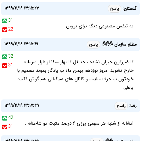
۱۳۹۹/۱۱/۱۹ ۱۳:۱۵:۲۳
گلستان:
پاسخ
31
یه تنفس مصنوعی دیگه برای بورس
22
۱۳۹۹/۱۱/۱۹ ۱۳:۱۵:۴۱
مطلع سازمان ✋✋✋:
پاسخ
32
تا ضررتون جبران نشده ، حداقل تا بهار ١٤٠٠ از بازار سرمايه
31
خارج نشوید امروز نوزدهم بهمن ماه ب یادگار بموند تصميم با
خودتون ب حرف سايت و كانال هاى سيگنالى هم گوش نكنيد
ياعلى
۱۳۹۹/۱۱/۱۹ ۱۳:۱۷:۴۷
رضا:
پاسخ
42
انشاله از شنبه هر سهمی روزی ۶ درصد مثبت تو شاخشه .
31