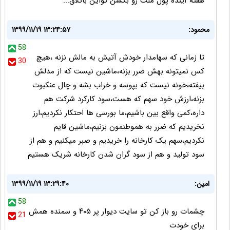
هفته آینده پول ملت رو بکشن تواین باتلاق...
محمود:
۱۳۹۹/۱۱/۱۹ ۱۳:۲۴:۵۷
58
تا زمانی که سهامدار خودش آتیش به مالش نزنه ،هیچ
30
کس نمیتونه بهش ضرر بزنه،ماشین نیست که از مدلش
بیفته،خونه نیست که بپوسه و خراب بشه و چال عنکبوت
بزنه،ارزش خود سهم که هست،سود کارکرد شرکت هم
داره،کمی واقع بین باشیم،ما بورسی ها احتکار نکردیم،ارز
نخریدیم که ضرر به هموطنمون بزنیم،ماشین قایم
نکردیم،سهم یک کارخانه را خریدیم و صبر میکنیم و هم از
سود تولید و هم از سود گران شدن کارخانه شریک هستیم
امین:
۱۳۹۹/۱۱/۱۹ ۱۳:۲۹:۴۰
58
چشمات رو باز کن تو سایت دیوار پر ۴۰۵ و سمنده همش
21
برای خودت