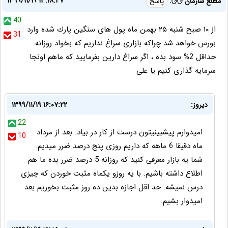
۱۳۹۹/۱۱/۱۹ ۱۳:۱۸:۴۷
مطلع سازمان ✋✋:
پاسخ
40
از ١٠ صبح شنبه ۲۵ بهمن ماه پول های سنگین پارك شده وارد
31
بورس خواهد شد چراكه بازارى سراغ نداريم كه بخواد روزانه
حداقل 2% سود بده ، اگر سراغ دارین بفرمایید که ماهم اونجا
سرمایه گذاری کنیم یا علی
دیروز:
۱۳۹۹/۱۱/۱۹ ۱۶:۰۷:۲۲
22
امیدوارم پیشبینیتون درست از کار در بیاد. بعد از مرداد
10
ماه دقیقا 6 ماهه که داریم روزی پنج درصد ضرر میدیم.
شما یه بازار معرفی کنید که روزانه 5 درصد ضرر بده ما هم
اطلاع داشته باشیم. با یه روزو یکماه مثبت خوردن که چیزی
درس نمیشه. حد اقل اجازه بدین ده روز مثبت بخوریم بعد
امیدوار بشیم.