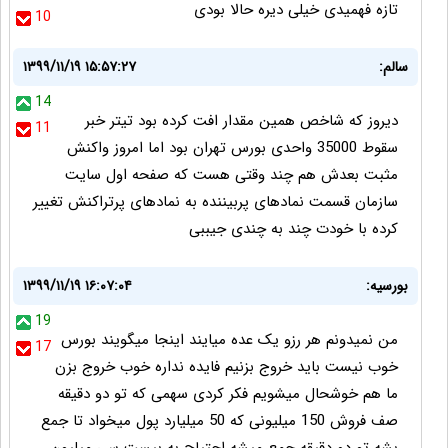
تازه فهمیدی خیلی دیره حالا بودی
10
سالم:
۱۳۹۹/۱۱/۱۹ ۱۵:۵۷:۲۷
14
دیروز که شاخص همین مقدار افت کرده بود تیتر خبر
11
سقوط 35000 واحدی بورس تهران بود اما امروز واکنش
مثبت بعدش هم چند وقتی هست که صفحه اول سایت
سازمان قسمت نمادهای پربیننده به نمادهای پرتراکنش تغییر
کرده با خودت چند به چندی جیببی
بورسیه:
۱۳۹۹/۱۱/۱۹ ۱۶:۰۷:۰۴
19
من نمیدونم هر رزو یک عده میایند اینجا میگویند بورس
17
خوب نیست باید خروج بزنیم فایده نداره خوب خروج بزن
ما هم خوشحال میشویم فکر کردی سهمی که تو دو دقیقه
صف فروش 150 میلیونی که 50 میلیارد پول میخواد تا جمع