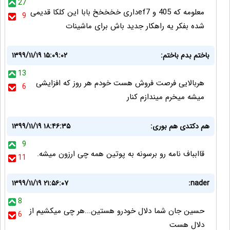
27
معلومه که 405 و ef7داری خخخخخ بابا این کلکا قدیمی
9
شده بفکر یه راهکار جدید باش برای ماشینات
باختم بدم باختم:
۱۳۹۹/۱۱/۱۹ ۱۵:۰۹:۰۲
13
هربالایی فرصت فروش هست خودم هر روز که افزایشی
6
میشه میخرم میندازم کنار
هم دکتدی هم بوری:
۱۳۹۹/۱۱/۱۹ ۱۸:۴۶:۳۵
9
قاابباف نامه رو برسونه به پوتین همه چی ارزون میشه.
11
۱۳۹۹/۱۱/۱۹ ۲۱:۵۶:۰۷
nader:
8
حسین جان شما دلال خودرو هستین...هر چی میکشیم از
6
دلال هست