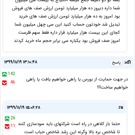
بشه تو دو دقیقه جمع میشه احتیاج به بیست سی میلیون
شما داره دیروز ده هزار میلیارد تومن ارزش صف های فروش
بود امروز به ده هزار میلیارد تومن ارزش صف های خرید
تبدیل شد خودتون حساب کنید این سی چهل میلیون شما
کجای این بیست هزار میلیارد قرار داره فقط سهم قلرست
امروز صف فروش بود یکباره سی برابر حجم ماه خرید کردند
۱۳۹۹/۱۱/۱۹ ۱۳:۱۰:۴۸
اگاه:
پاسخ
142
در جهت حمایت از بورس یا راهی خواهیم یافت یا راهی
46
خواهیم ساخت!!!
۱۳۹۹/۱۱/۱۹ ۱۵:۰۶:۲۸
ra:
26
حتما باز کلاهی در راه است شرکتهای باید سودسازی کنند
11
تا شاخص بره بالا وگرنه این رشد شاخص حباب است