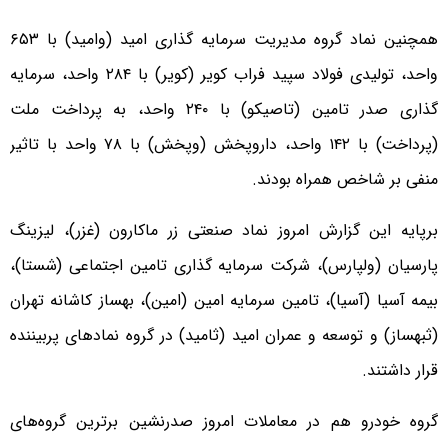
همچنین نماد گروه مدیریت سرمایه گذاری امید (وامید) با ۶۵۳
واحد، تولیدی فولاد سپید فراب کویر (کویر) با ۲۸۴ واحد، سرمایه
گذاری صدر تامین (تاصیکو) با ۲۴۰ واحد، به پرداخت ملت
(پرداخت) با ۱۴۲ واحد، داروپخش (وپخش) با ۷۸ واحد با تاثیر
منفی بر شاخص همراه بودند.
برپایه این گزارش امروز نماد صنعتی زر ماکارون (غزر)، لیزینگ
پارسیان (ولپارس)، شرکت سرمایه گذاری تامین اجتماعی (شستا)،
بیمه آسیا (آسیا)، تامین سرمایه امین (امین)، بهساز کاشانه تهران
(ثبهساز) و توسعه و عمران امید (ثامید) در گروه نمادهای پربیننده
قرار داشتند.
گروه خودرو هم در معاملات امروز صدرنشین برترین گروه‌های