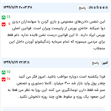
۱۳۹۹/۱۱/۱۹ ۲۰:۰۳:۳۸
m o h s e n:
پاسخ
15
این تنفس دادن‌های مصنوعی و بازی کردن با سهامداران دردی
6
دوا نمیکنه. خانه‌ی بورس از پایبست ویران است. قوانین اصلی
بورس ایراد دارند. تا این قوانین درست نشن فایده نداره. دلم فقط
برای مردمی میسوزه که تمام سرمایه زندگیشونو آوردن داخل این
منجلاب.
۱۳۹۹/۱۱/۱۹ ۲۲:۱۴:۱۱
امیر:
پاسخ
10
فردا یکشنبه است دوباره مواظب باشید..امروز فکر می کنید
16
چقدر پول وارد بازار شد ۳۰۰ میلیارد..کاملا دستوری و تصنعی
سبز شد.فقط دارن نوسانگیری می کنند این روزا.به نظر من فعلا به
این صعود یک روزه و سقوط های چند روزه دلخوش نکنید.