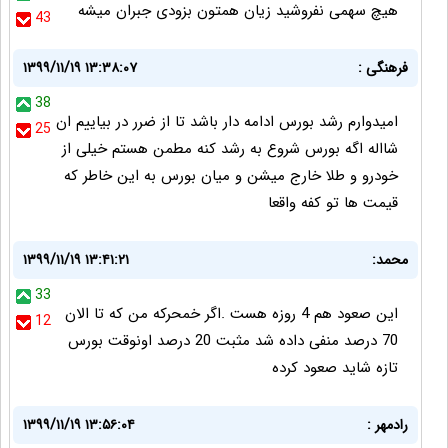
هیچ سهمی نفروشید زیان همتون بزودی جبران میشه
43
فرهنگی :
۱۳۹۹/۱۱/۱۹ ۱۳:۳۸:۰۷
38
امیدوارم رشد بورس ادامه دار باشد تا از ضرر در بیاییم ان
25
شااله اگه بورس شروع به رشد کنه مطمن هستم خیلی از
خودرو و طلا خارج میشن و میان بورس به این خاطر که
قیمت ها تو کفه واقعا
محمد:
۱۳۹۹/۱۱/۱۹ ۱۳:۴۱:۲۱
33
این صعود هم 4 روزه هست .اگر خمحرکه من که تا الان
12
70 درصد منفی داده شد مثبت 20 درصد اونوقت بورس
تازه شاید صعود کرده
رادمهر :
۱۳۹۹/۱۱/۱۹ ۱۳:۵۶:۰۴