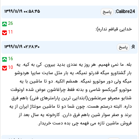
۱۳۹۹/۱۱/۱۹ ۰۰:۵۸:۴۵
Calibre24:
پاسخ
26
خدایی قیافم نداره):
11
۱۳۹۹/۱۱/۱۹ ۰۲:۲۸:۳۰
R:
پاسخ
16
بله. ما نمی فهمیم. هر روز یه عددی بدید بیرون. کی به کیه. یه
10
بار گشتاورو میگه قدرتو نمیگه، یه بار مثل سایت سایپا هردوشو
میگه ولی دور موتورو نمیگه. همشم الکیه. دو تا ماشین با یه
موتورو گیربکسو شاسی و بدنه فقط چراغاشون عوض شده اونوقت
شتابو مصرفو سرعتشون(ابتدایی ترین پارامترهای فنی) باهم فرق
داره. البته درستم هست. چون شما دو تا ماشین مونتاژ ایران از یه
برند و صفر سوار شین باهم فرق دارن. کارخونه یه سال بعد از
فروش ماشین تازه می فهمه چی بده دست خریدار.