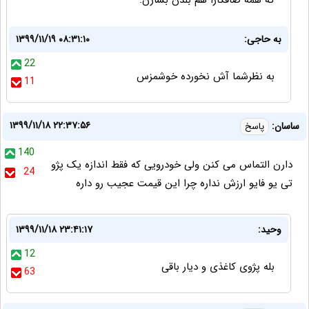
که همه صافکارا هم بلدن بسازن.
به حاجی:
۱۳۹۹/۱۱/۱۹ ۰۸:۳۱:۱۰
22
به نظرشما آش نخورده خوشمزس
11
۱۳۹۹/۱۱/۱۸ ۲۲:۳۷:۵۶
ساسان:
پاسخ
140
دارن التماس می کنن ولی خودرویی که فقط اندازه یک پژو
24
تی یو فایو ارزش نداره چرا این قیمت عجیب رو داره
وحید:
۱۳۹۹/۱۱/۱۸ ۲۳:۴۱:۱۷
12
بله پژوی کاغذی و دیار باقی
63