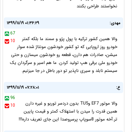
نخواستند طراحی بکنند
مهدی:
۱۳۹۹/۱۱/۱۹ ۰۱:۳۶:۲۹
67
والا همین کشور ترکیه با پول پژو و سمند ما بلکه کمتر
10
خودرو روز اروپایی که تو کشور خودشون مونتاژ شده سوار
میشن، صادرات هم دارن، قطعه رو خودشون میسازن و حتی
خودرو ملی برقی هپ تولید کردن. ما هم اسیر و سرگردان یک
سیستم نابلد و سیری ناپذیر تو دور باطل در جا میزنیم.
ع:
۱۳۹۹/۱۱/۱۹ ۰۷:۲۸:۰۱
96
والا موتور EF7 وTU5 بدون دردسر توربو و غیره دارن
10
همین قدرت را میدن با استهلاک کمتر و قیمت پایین
تر.آخه موتور 8سوپاپ پرسروصدا این جای تعریف داره!!!