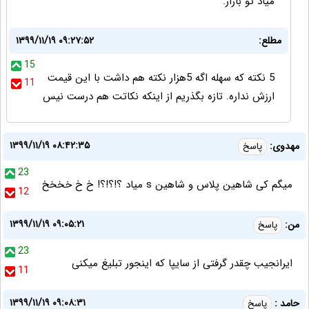
میاد تو بازار.
مطلع:
۱۳۹۹/۱۱/۱۹ ۰۹:۲۷:۵۲
15
5 نکته که سهله اگه 5هزار نکته هم داشت با این قیمت
11
ارزش نداره. تازه بگذریم از اینکه نکاتت هم درست نیس
۱۳۹۹/۱۱/۱۹ ۰۸:۴۲:۳۵
مهدوی:
پاسخ
23
میگم کی شاهین پلاس و شاهین s میاد ؟!؟!؟! خ خ خخخخ
12
۱۳۹۹/۱۱/۱۹ ۰۹:۰۵:۲۱
من:
پاسخ
23
ایرانجیب چقدر گرفتی از سایپا که اینجور تبلیغ میکنی
11
۱۳۹۹/۱۱/۱۹ ۰۹:۰۸:۳۱
حامد :
پاسخ