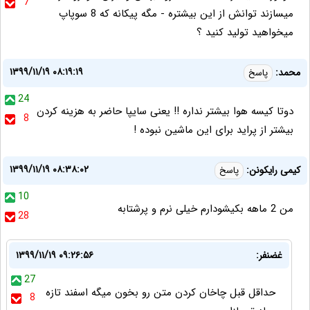
7
ميسازند توانش از اين بيشتره - مگه پيكانه كه 8 سوپاپ
ميخواهيد توليد كنيد ؟
۱۳۹۹/۱۱/۱۹ ۰۸:۱۹:۱۹
محمد:
پاسخ
24
دوتا کیسه هوا بیشتر نداره !! یعنی سایپا حاضر به هزینه کردن
8
بیشتر از پراید برای این ماشین نبوده !
۱۳۹۹/۱۱/۱۹ ۰۸:۳۸:۰۲
کیمی رایکونن:
پاسخ
10
من 2 ماهه بکیشودارم خیلی نرم و پرشتابه
28
غضنفر:
۱۳۹۹/۱۱/۱۹ ۰۹:۲۶:۵۶
27
حداقل قبل چاخان کردن متن رو بخون میگه اسفند تازه
8