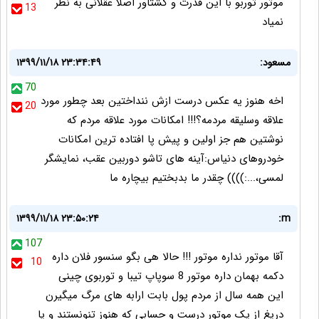
موتور توربو با این قدرت و گشتاور اصلا عقلانی به نظر
13
نمیاد
مسعود:
۱۳۹۹/۱۱/۱۸ ۲۳:۳۴:۴۹
70
اخه هنوز یه عکس درست ازش ننداختین بعد چطور مورد
20
علاقه وسلیقه مردمه؟!!! امکانات مورد علاقه مردم که
نوشتین هم جز اولین و پیش پا افتاده ترین امکانات
خودروهای دنیاس:آینه های تاشو دوربین عقب، نمایشگر
لمسی،...:)))) چقدر ما بدبختیم بیچاره ما
۱۳۹۹/۱۱/۱۸ ۲۳:۵۰:۲۴
m:
107
آقا موتور نداره موتور !!! حالا هی بگو سنسور فلان داره
10
دکمه بهمان داره موتور 8 سوپاپ تیبا و توربوی چینی
این همه سال از مردم پول بابت ارابه های مرگ میگیرن
دریغ از یک موتور درست و حسابی که هنوز تنونستند و یا