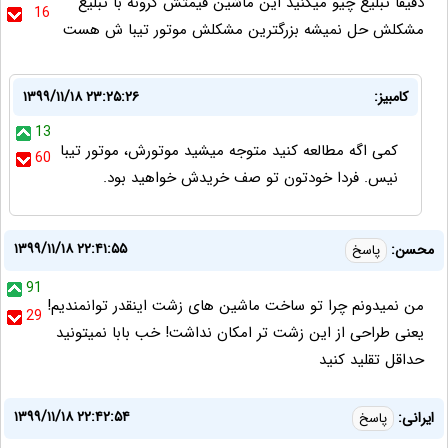
دقیقا تبلیغ چیو میکنید این ماشین قیمتش گرونه با تبلیغ
16
مشکلش حل نمیشه بزرگترین مشکلش موتور تیبا ش هست
کامبیز:
۱۳۹۹/۱۱/۱۸ ۲۳:۲۵:۲۶
13
کمی اگه مطالعه کنید متوجه میشید موتورش، موتور تیبا
60
نیس. فردا خودتون تو صف خریدش خواهید بود.
۱۳۹۹/۱۱/۱۸ ۲۲:۴۱:۵۵
محسن:
پاسخ
91
من نمیدونم چرا تو ساخت ماشین های زشت اینقدر توانمندیم!
29
یعنی طراحی از این زشت تر امکان نداشت! خب بابا نمیتونید
حداقل تقلید کنید
۱۳۹۹/۱۱/۱۸ ۲۲:۴۲:۵۴
ایرانی:
پاسخ