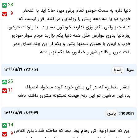
23
دنیا داره به سمت خودرو تمام برقی میره حالا اینا با افتخار
9
خودرو دو یا سه دهه پیش را رونمایی می‌کنند. قرار نیست که
همه چیز وقتی تکنولوژی ندارید خودتون بسازید . با واردات خودرو
روز دنیا بدون عوارض مثل همه دنیا یکم بزارید مردم سوار خودرو
خوب و ایمن با همین قیمتها بشن و یکم از این چند صبای عمر
لذت ببرن و ظاهر شهر و خیابون ها یکم بهتر بشه
۱۳۹۹/۱۱/۱۹ ۰۷:۴۶:۰۱
سینا:
پاسخ
25
اینقدر متمایزه که هر کی پیش خرید کرده میخواد انصراف
11
بده.این ماشین تو این رنج قیمت نمیتونه مشری داشته باشه
۱۳۹۹/۱۱/۱۹ ۰۸:۱۴:۲۹
hosein:
پاسخ
14
این که اسم اولیه اش رهام بود. بعد که ساخته شد دیدن اتفاقی
9