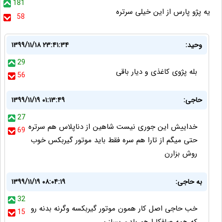
181
یه پژو پارس از این خیلی سرتره
58
وحید:
۱۳۹۹/۱۱/۱۸ ۲۳:۴۱:۳۴
29
بله پژوی کاغذی و دیار باقی
56
حاجی:
۱۳۹۹/۱۱/۱۹ ۰۱:۱۳:۴۹
27
خداییش این جوری نیست شاهین از دناپلاس هم سرتره
69
حتی میگم از تارا هم سره فقط باید موتور گیربکس خوب
روش بزارن
به حاجی:
۱۳۹۹/۱۱/۱۹ ۰۸:۰۴:۱۹
32
خب حاجی اصل کار همون موتور گیربکسه وگرنه بدنه رو
15