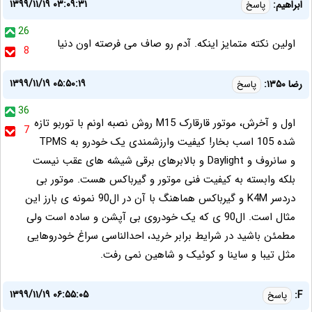
۱۳۹۹/۱۱/۱۹ ۰۳:۰۹:۳۱
ابراهیم:
پاسخ
26
اولین نکته متمایز اینکه. آدم رو صاف می فرصته اون دنیا
8
۱۳۹۹/۱۱/۱۹ ۰۵:۵۰:۱۹
رضا ۱۳۵۰:
پاسخ
36
اول و آخرش، موتور قارقارک M15 روش نصبه اونم با توربو تازه
7
شده 105 اسب بخار! کیفیت وارزشمندی یک خودرو به TPMS
و سانروف و Daylight و بالابرهای برقی شیشه های عقب نیست
بلکه وابسته به کیفیت فنی موتور و گیرباکس هست. موتور بی
دردسر K4M و گیرباکس هماهنگ با آن در ال90 نمونه ی بارز این
مثال است. ال90 ی که یک خودروی بی آپشن و ساده است ولی
مطمئن باشید در شرایط برابر خرید، احدالناسی سراغ خودروهایی
مثل تیبا و ساینا و کوئیک و شاهین نمی رفت.
۱۳۹۹/۱۱/۱۹ ۰۶:۵۵:۰۵
F:
پاسخ