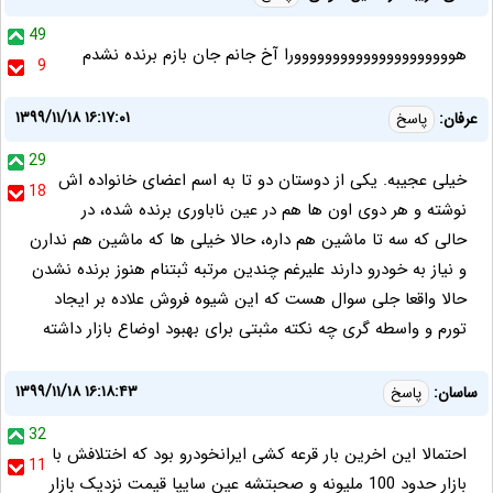
49
هووووووووووووووووووووورا آخ جانم جان بازم برنده نشدم
9
۱۳۹۹/۱۱/۱۸ ۱۶:۱۷:۰۱
عرفان:
پاسخ
29
خیلی عجیبه. یکی از دوستان دو تا به اسم اعضای خانواده اش
18
نوشته و هر دوی اون ها هم در عین ناباوری برنده شده، در
حالی که سه تا ماشین هم داره، حالا خیلی ها که ماشین هم ندارن
و نیاز به خودرو دارند علیرغم چندین مرتبه ثبتنام هنوز برنده نشدن
حالا واقعا جلی سوال هست که این شیوه فروش علاده بر ایجاد
تورم و واسطه گری چه نکته مثبتی برای بهبود اوضاع بازار داشته
۱۳۹۹/۱۱/۱۸ ۱۶:۱۸:۴۳
ساسان:
پاسخ
32
احتمالا این اخرین بار قرعه کشی ایرانخودرو بود که اختلافش با
11
بازار حدود 100 ملیونه و صحبتشه عین سایپا قیمت نزدیک بازار