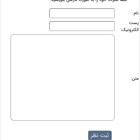
نام:
پست
الکترونیک:
متن: