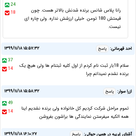
24
رانا پلاس شانس برنده شدنش بالاتر هست. چون
18
قیمتش 180 تومن. خیلی ارزشش نداره. ولی چاره ای
نیست.
۱۳۹۹/۱۱/۱۸ ۱۵:۵۷:۳۲
احد قهرمانی:
پاسخ
37
سلام 18بار ثبت نام کردم از اول کلیه ثبتنام ها ولی هیچ یک
14
برنده نشدم نمیدانم چرا
۱۳۹۹/۱۱/۱۸ ۱۵:۵۸:۳۲
ازرا سوار:
پاسخ
49
تموم مراحل شرکت کردیم کل خانواده ولی برنده نشدیم اینا
14
همه الکیه میفرستن نمایندگی ها براشون بفروشن
۱۳۹۹/۱۱/۱۸ ۱۶:۱۰:۲۷
آشنای غریبه در همین حوالی:
پاسخ