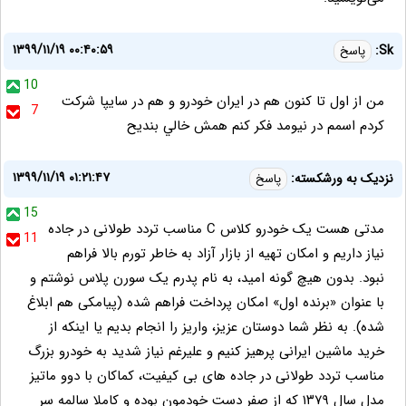
۱۳۹۹/۱۱/۱۹ ۰۰:۴۰:۵۹
Sk:
پاسخ
10
من از اول تا كنون هم در ايران خودرو و هم در سايپا شركت
7
كردم اسمم در نيومد فكر كنم همش خالي بنديح
۱۳۹۹/۱۱/۱۹ ۰۱:۲۱:۴۷
نزدیک به ورشکسته:
پاسخ
15
مدتی هست یک خودرو کلاس C مناسب تردد طولانی در جاده
11
نیاز داریم و امکان تهیه از بازار آزاد به خاطر تورم بالا فراهم
نبود. بدون هیچ گونه امید،‌ به نام پدرم یک سورن پلاس نوشتم و
با عنوان «برنده اول» امکان پرداخت فراهم شده (پیامکی هم ابلاغ
شده). به نظر شما دوستان عزیز، واریز را انجام بدیم یا اینکه از
خرید ماشین ایرانی پرهیز کنیم و علیرغم نیاز شدید به خودرو بزرگ
مناسب تردد طولانی در جاده های بی کیفیت، کماکان با دوو ماتیز
مدل سال ۱۳۷۹ که از صفر دست خودمون بوده و کاملا سالمه سر