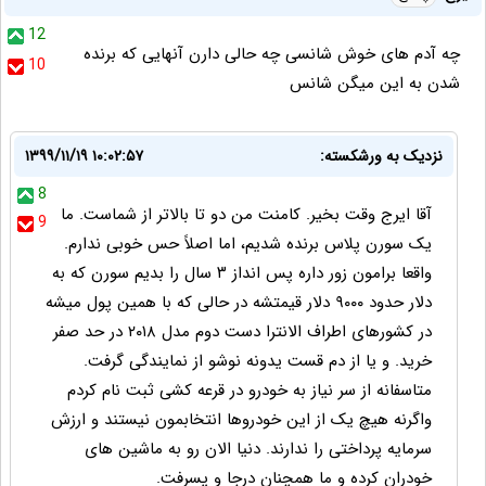
12
چه آدم های خوش شانسی چه حالی دارن آنهایی که برنده
10
شدن به این میگن شانس
نزدیک به ورشکسته:
۱۳۹۹/۱۱/۱۹ ۱۰:۰۲:۵۷
8
آقا ایرج وقت بخیر. کامنت من دو تا بالاتر از شماست. ما
9
یک سورن پلاس برنده شدیم، اما اصلاً حس خوبی ندارم.
واقعا برامون زور داره پس انداز ۳ سال را بدیم سورن که به
دلار حدود ۹۰۰۰ دلار قیمتشه در حالی که با همین پول میشه
در کشورهای اطراف الانترا دست دوم مدل ۲۰۱۸ در حد صفر
خرید. و یا از دم قست یدونه نوشو از نمایندگی گرفت.
متاسفانه از‌ سر نیاز‌ به خودرو در قرعه کشی ثبت نام کردم
واگرنه هیچ یک از این خودروها انتخابمون نیستند و ارزش
سرمایه پرداختی را ندارند. دنیا الان رو به ماشین های
خودران کرده و ما همچنان درجا و پسرفت.