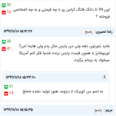
35
اون 94 تا دانگ قانگ کراس رو با چه قیمتی و به چه اشخاصی
10
فروخته ؟
۱۳۹۹/۱۱/۱۸ ۱۵:۱۴:۲۷
رضا نصیری:
پاسخ
28
شاید باورتون نشه ولی من پارس سال زدم ولی هایما اس7
41
توربوشارژ با همون قیمت پارس برنده شدم! فکر کنم آمریکا
میخواد به برجام برگرده
۱۳۹۹/۱۱/۱۸ ۱۵:۳۳:۲۰
1:
51
به اسم من کوییک z دراومد هنوز تولید نشده خخخ
14
۱۳۹۹/۱۱/۱۸ ۱۵:۱۵:۳۵
مریم:
پاسخ