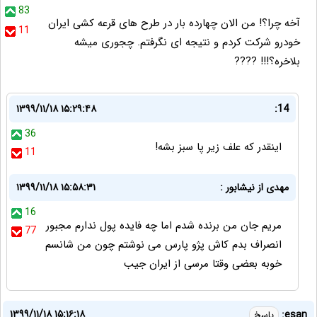
83
آخه چرا؟! من الان چهارده بار در طرح های قرعه کشی ایران
11
خودرو شرکت کردم و نتیجه ای نگرفتم. چجوری میشه
بلاخره؟!!! ????
۱۳۹۹/۱۱/۱۸ ۱۵:۲۹:۴۸
14:
36
اینقدر که علف زیر پا سبز بشه!
11
مهدی از نیشابور :
۱۳۹۹/۱۱/۱۸ ۱۵:۵۸:۳۱
16
مریم جان من برنده شدم اما چه فایده پول ندارم مجبور
77
انصراف بدم کاش پژو پارس می نوشتم چون من شانسم
خوبه بعضی وقتا مرسی از ایران جیب
۱۳۹۹/۱۱/۱۸ ۱۵:۱۶:۱۸
esan:
پاسخ