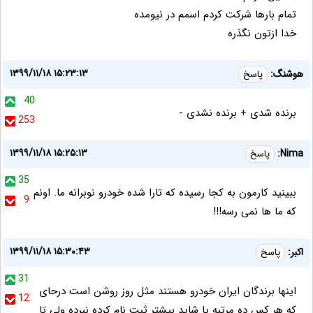
تمام بارها شرکت کردم اسمم در نیومده
خدا ازتون نگذره
۱۳۹۹/۱۱/۱۸ ۱۵:۲۳:۱۳
هوشنگ:
پاسخ
40
برنده شدی + برنده نشدی -
253
۱۳۹۹/۱۱/۱۸ ۱۵:۲۵:۱۳
Nima:
پاسخ
35
ببینید کارمون به کجا رسیده که تارا شده خودرو نوبرانه ما. اونم
9
که ما ها نمی رسه!!!
۱۳۹۹/۱۱/۱۸ ۱۵:۳۰:۴۳
اکبر:
پاسخ
31
اینها برندگان ایران خودرو هستند مثل روز روشن است درحای
12
که هر کس ده مرتبه یا شاید بیشتر ثبت نام کرده نبرده ولی تا