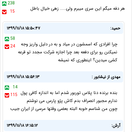
238
هر دفه میگم این سری میبرم ولی..... زهی خیال باطل
15
حمید:
۱۳۹۹/۱۱/۱۸ ۱۵:۵۰:۴۷
58
چرا افرادی که اسمشون در میاد و به در دلیل واریز وجه
24
نمیکنن رو برای دفعه بعد چرا اجازه شرکت مجدد تو قرعه
کشی میدین؟ اینطوری که نمیشه
مهدی از نیشابور :
۱۳۹۹/۱۱/۱۸ ۱۵:۵۶:۱۳
14
بنده برنده دنا پلاس توربور شدم اما به اندازه کافی پول
115
ندارم مجبور انصراف بدم کاش پژو پارس می نوشتم
چون من شناسم خوبه البته بعضی وقتها مرسی از ایران جیب
آرش:
۱۳۹۹/۱۱/۱۸ ۱۶:۱۵:۱۲