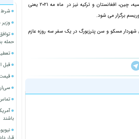
توانگر خبر داد: احتمالا کنفرانس روسای مجالس ایران، روسیه، چین، افغانستان و ترکیه نیز در ماه مه ۲۰۲۱ یعنی
شرط م
ریسم برگزار می شود.
وزیر 
اس دعوت رسمی شهردار مسکو و سن پترزبورگ در یک سفر سه روزه عازم
توافق
حمله به
تعطیل
قبل ا
قیمت آپار
سی‌ان
تماس 
آمریک
باشند
قرار داد