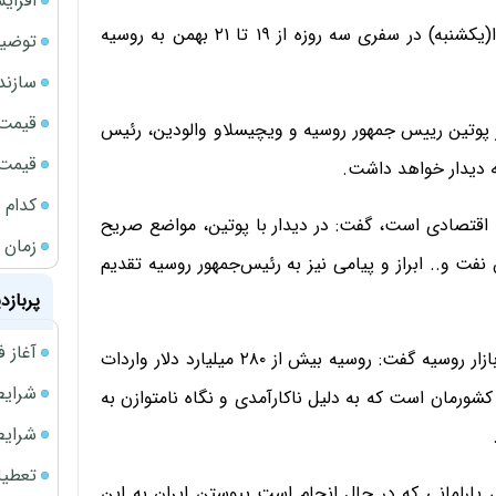
افزای
یک عضو کمیسیون اقتصادی مجلس گفت که قالیباف فردا(یکشنبه) در سفری سه روزه از ۱۹ تا ۲۱ بهمن به روسیه
توضیح
سازند
قیمت ن
ر پوتین رییس جمهور روسیه و ویچیسلاو والودین، رئیس
قیمت ب
 دیدار خواهد داشت.
کدام 
یه، اقتصادی است، گفت: در دیدار با پوتین، مواضع صریح
زمان شارژ
ت و.. ابراز و پیامی نیز به رئیس‌جمهور روسیه تقدیم
پربازد
آغاز فروش فوری 
عضو کمیسیون اقتصادی مجلس با اشاره به سهم ایران از بازار روسیه گفت: روسیه بیش از ۲۸۰ میلیارد دلار واردات
شرایط فروش 
ورمان است که به دلیل ناکارآمدی و نگاه نامتوازن به
شرایط فرو
تعطیلی ادا
ی پارلمانی که در حال انجام است پیوستن ایران به این