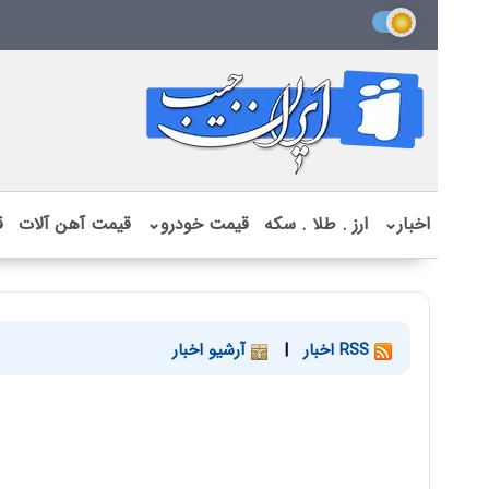
اخبار
⌄
ارز . طلا . سکه
قیمت خودرو
⌄
قیمت آهن آلات
ق
RSS اخبار
|
آرشیو اخبار