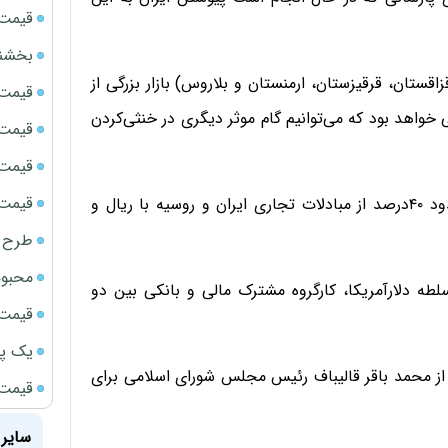
قیمت سک
بخشنامه ف
زاقستان، قرقیزستان، ارمنستان و بلاروس) بازار بزرگی از
قیمت ج
 خواهد بود که می‌توانیم گام موثر دیگری در خنثی‌کردن
قیمت سکه
قیمت سک
قیمت سکه
وی در خصوص مبادلات بانکی با روسیه اظهار داشت: حدود ۴۰درصد از مبادلات تجاری ایران و روسیه با ریال و
طرح ج
محبوب
لطه دلارآمریکا، کارگروه مشترک مالی و بانکی بین دو
قیمت سک
یک پر
ز محمد باقر قالیباف رئیس مجلس شورای اسلامی برای
قیمت جد
سایر 