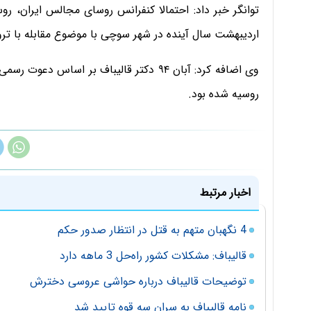
اردیبهشت سال آینده در شهر سوچی با موضوع مقابله با ترو
وی اضافه کرد: آبان ۹۴ دکتر قالیباف بر اس
روسیه شده بود.
اخبار مرتبط
4 نگهبان متهم به قتل در انتظار صدور حکم
قالیباف: مشکلات کشور راه‌حل‌ 3 ماهه دارد
توضیحات قالیباف درباره حواشی عروسی دخترش
نامه قالیباف به سران سه قوه تایید شد