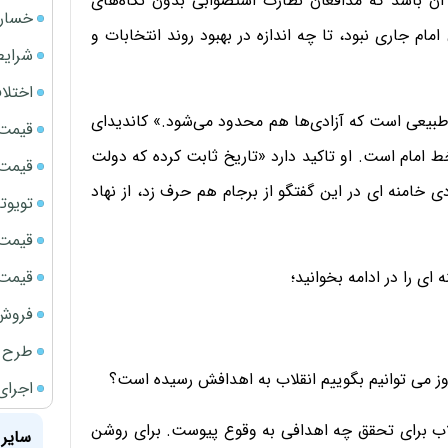
آن باشد که مدافعان نظارت استصوابی بدون نگاه‌های
خسارت
ام جاری نبود، تا چه اندازه در بهبود روند انتخابات و
شرایط
اختلا
بیعی است که آزادی‌ها هم محدود می‌شود.» کاندیدای
قیمت سک
 امام است. او تاکید دارد «تاریخ ثابت کرده که دولت
قیمت ج
خامنه ای در این گفتگو از برجام هم حرف زد، از نهاد
تویوتا bZ5 برای نخستین بار وارد بازار ای
قیمت سک
قیمت سکه
ی را در ادامه بخوانید؛
فروش فور
طرح ج
مروز می توانیم بگوییم انقلاب به اهدافش رسیده است؟
اجرای
نقلاب برای تحقق چه اهدافی به وقوع پیوست. برای روشن
سایر 