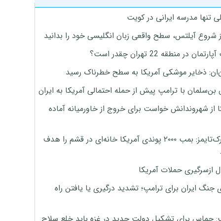
ی تنها مدرسه ایرانی در کویت
ز شروع آیلتس، سطح واقعی زبان انگلیسی خود را بدانید
تمان در منطقه 22 تهران چقدر است؟
‌ان: ذخایر موشکی آمریکا به سطح خطرناک رسید
بن‌سلمان با ترامپ پیش از حمله احتمالی آمریکا به ایران
ا از شهروندانش خواست برای خروج از خاورمیانه آماده
نیویورک‌تایمز: بمب ۲۰۰۰ پوندی آمریکا خانه‌ای در قشم را هدف
ل ازسرگیری حملات آمریکا
 جنگ ایران برای ترامپ؛ تشدید درگیری یا یافتن راه
: حماس برای تشکیل دولت جدید در غزه باید خلع سلاح