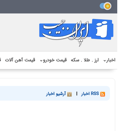
اخبار
⌄
ارز . طلا . سکه
قیمت خودرو
⌄
قیمت آهن آلات
ق
RSS اخبار
|
آرشیو اخبار