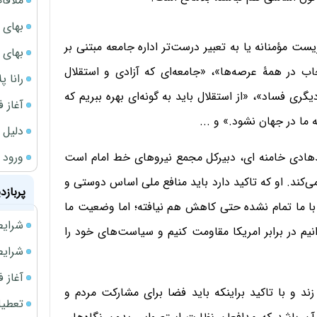
ملاقات 
بهای 
ت مؤمنانه یا به تعبیر درست‌تر اداره جامعه مبتنی بر
بهای 
اب در همۀ عرصه‌ها»، «جامعه‌ای که آزادی و استقلال
رانا پ
ری فساد»، «از استقلال باید به گونه‌ای بهره ببریم که
آغاز فروش فوری 
 ما در جهان نشود.» و ...
دلیل 
ورود سه 
هادی خامنه ای، دبیرکل مجمع نیروهای خط امام است
‌کند. او که تاکید دارد باید منافع ملی اساس دوستی و
پربازد
ا ما تمام نشده حتی کاهش هم نیافته؛ اما وضعیت ما
شرایط فروش 
نیم در برابر امریکا مقاومت کنیم و سیاست‌های خود را
شرایط فرو
آغاز فروش فوری 
ای اما گریزی به انتخابات ۱۴۰۰ هم می زند و با تاکید براینکه باید فضا برای مشارکت مردم و
تعطیلی ادا