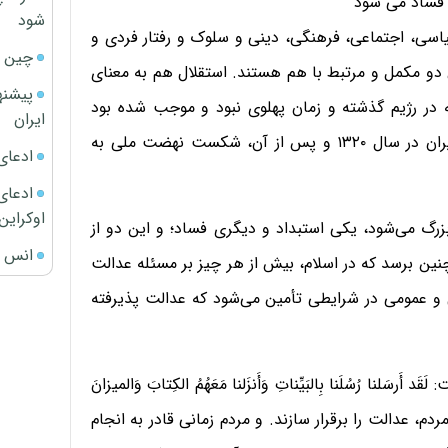
و فساد می شود
شود
اسی، اجتماعی، فرهنگی، دینی و سلوک و رفتار فردی و
چین ا
 دو مکمل و مرتبط با هم هستند. استقلال هم به معنای
پیشنه
در رژیم گذشته و زمان پهلوی نبود و موجب شده بود
ایران
مردم احساس حقارت کنند، این وضعیت از زمان اشغال ایران در سال ۱۳۲۰ و پس از آن، شکست نهضت ملی به
ادعای
ادعای 
اوکراین
بزرگ می‌شود، یکی استبداد و دیگری فساد؛ و این دو از
انس ج
ین برسد که در اسلام، بیش از هر چیز بر مسئله عدالت
و عمومی در شرایطی تأمین می‌شود که عدالت پذیرفته
 رُسُلَنا بِالبَیِّناتِ وَأَنزَلنا مَعَهُمُ الکِتابَ وَالمیزانَ
ا مردم، عدالت را برقرار سازند. و مردم زمانی قادر به انجام