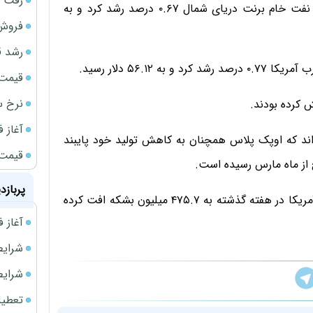
رفت 
تا ساعت ۷:۱۲ به وقت تهران، قیمت پیش‌خرید هر بشکه نفت خام برنت دریای شمال ۰.۶۷ درصد رشد کرد و به
فروش 
رشد ق
۵۶. دلار رسید.
قیمت سکه
نرخ س
آغاز فروش
ند که اوپک پلاس همچنان به کاهش تولید خود پایبند
قیمت گ
 از ماه مارس رسیده است.
پربازد
اداره اطلاعات انرژی آمریکا اعلام کرد ذخایر انبارهای نفت آمریکا در هفته گذشته به ۴۷۵.۷ میلیون بشکه افت کرده
آغاز فروش فوری 
شرایط فروش 
شرایط فرو
تعطیلی ادا