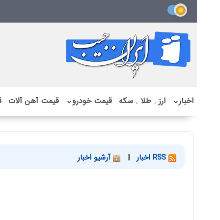
اخبار
⌄
ارز . طلا . سکه
قیمت خودرو
⌄
قیمت آهن آلات
ق
RSS اخبار
|
آرشیو اخبار