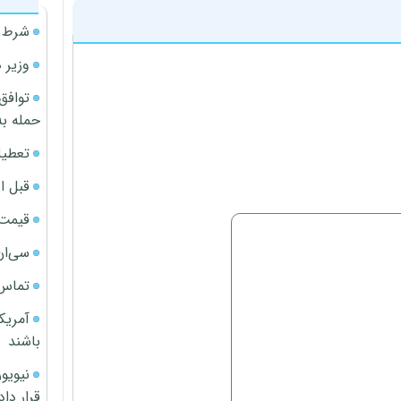
شرط م
وزیر 
توافق
حمله به
تعطیل
قبل ا
قیمت آپار
سی‌ان
تماس 
آمریک
باشند
قرار داد