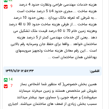
22
هزینه خدمات مهندسی طراحی ونظارت حدود 4 درصد
9
هزینه ساخت ....مجری حدود 4تا 5 درصد ساخت است
...به شرطی که تعرفه مالک بپردازد ...یعنی حدود 10 درصد
هزینه ساخت ....از طرفی هزینه ساخت حدود 30 تا 40 درصد
وهزینه زمین خام 70 تا 60 درصد قیمت ملک تشکیل می
دهد ..یعنی کل خدمات مهندسی کمتر از 5 درصد هزینه
ساختمان خواهد ...واقعا برای حفظ جان وسرمایه رقم بالایی
است ...این رقم معادل هزینه ساخت وتجهیز سرویسهای
بهداشتی همان ساختمان است ...
افشین:
۱۳۹۹/۱۱/۱۶ ۱۲:۵۷:۳۳
14
همین بخش خصوصی( که منظور شما اشخاص بساز
7
بفروش غیر متخصص هستند و زمین میخرند میسازند
میفروشند) و صرفه جویی را مساوی سود بیشتر میدانند
مسبب بخش زیادی از ضعف های ساختمان میباشند. اجباری