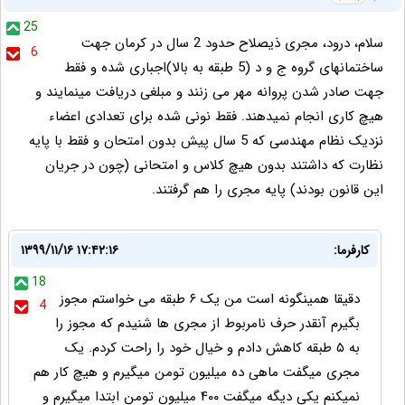
25
سلام، درود، مجری ذیصلاح حدود 2 سال در کرمان جهت
6
ساختمانهای گروه ج و د (5 طبقه به بالا)اجباری شده و فقط
جهت صادر شدن پروانه مهر می زنند و مبلغی دریافت مینمایند و
هیچ کاری انجام نمیدهند. فقط نونی شده برای تعدادی اعضاء
نزدیک نظام مهندسی که 5 سال پیش بدون امتحان و فقط با پایه
نظارت که داشتند بدون هیچ کلاس و امتحانی (چون در جریان
این قانون بودند) پایه مجری را هم گرفتند.
کارفرما:
۱۳۹۹/۱۱/۱۶ ۱۷:۴۲:۱۶
18
دقیقا همینگونه است من یک ۶ طبقه می خواستم مجوز
4
بگیرم آنقدر حرف نامربوط از مجری ها شنیدم که مجوز را
به ۵ طبقه کاهش دادم و خیال خود را راحت کردم. یک
مجری میگفت ماهی ده میلیون تومن میگیرم و هیچ کار هم
نمیکنم یکی دیگه میگفت ۴۰۰ میلیون تومن ابتدا میگیرم و