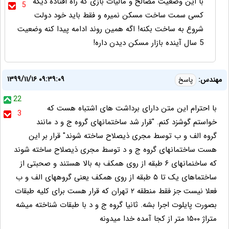
با این وضعیت مصالح و مالیات بازی که راه افتاده دیگه
5
کسی سمت ساخت مسکن نمیره و فقط باید خود دولت
شروع به ساخت بکنه! اگه همین روند ادامه پیدا کنه وضعیت
5 سال آینده بازار مسکن دیدن داره!
۱۳۹۹/۱۱/۱۶ ۰۹:۳۹:۰۹
مهندس:
پاسخ
22
با احترام این متن دارای برداشت های اشتباه هست که
3
خواستم گوشزد کنم. "قرار شد ساختمانهای گروه ج و د مانند
گروه الف و ب توسط مجری ذیصلاح ساخته شوند" قرار بر این
هست ساختمانهای گروه ج و د توسط مجری ذیصلاح ساخته شوند
که ساخنمانهای ۶ طبقه از روی همکف به بالا هستند و صحبتی از
ساختماهای یک تا ۵ طبقه از روی همکف یعنی گروههای الف و ب
فعلا نیست جز فقط منطقه ۲ تهران‌ که قرار هست برای کلیه طبقات
بصورت پایلوت اجرا بشه. ثانیا گروه ج و د با طبقات شناخته میشه
متراژ ۱۵۰۰ متر از کجا آمده خدا میدونه