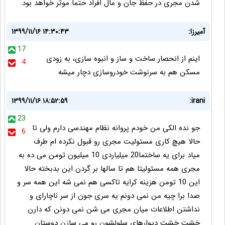
شدن مجری در حفظ جان و مال افراد حتما موثر خواهد بود.
آمیرزا:
۱۳۹۹/۱۱/۱۶ ۱۴:۳۰:۴۳
17
اینم از انحصار ساخت و ساز و انبوه سازی، به زودی
4
مسکن هم به سرنوشت خودروسازی دچار میشه
۱۳۹۹/۱۱/۱۶ ۱۸:۵۲:۵۹
irani:
23
جو نده الکی من خودم پروانه نظام مهندسی دارم ولی تا
6
حالا هیچ کاری مسئولیت مجری رو قبول نکرده ام طرف
میاد برای یه ساختما20 میلیاردی 10 میلیون تومن می ده به
مجری همه مسئولیتا هم تا سالها بر گردن این بدبخته حالا
این 10 تومن هزینه کرایه تاکسی هم نمی شه این همه سر و
صدا برا چیه من نمی دونم یه سری جون از سر ناچارای و
نداشتن اطلاعات میان مجری می شن نمی دونن که دارن
خشت خشت دیوارهای سلولشون رو می سازن دوستان