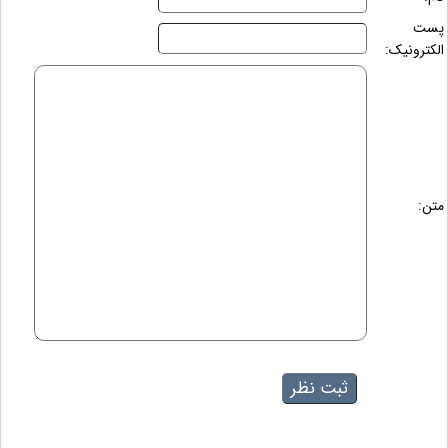
پست
الکترونیک:
متن: