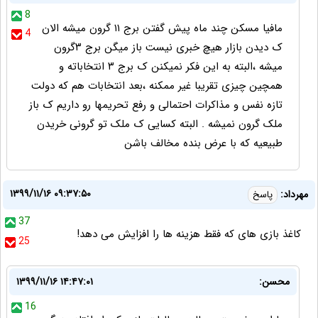
8
مافیا مسکن چند ماه پیش گفتن برج ۱۱ گرون میشه الان
4
ک دیدن بازار هیچ خبری نیست باز میگن برج ۳گرون
میشه ،البته به این فکر نمیکنن ک برج ۳ انتخاباته و
همچین چیزی تقریبا غیر ممکنه ،بعد انتخابات هم که دولت
تازه نفس و مذاکرات احتمالی و رفع تحریمها رو داریم ک باز
ملک گرون نمیشه . البته کسایی ک ملک تو گرونی خریدن
طبیعیه که با عرض بنده مخالف باشن
۱۳۹۹/۱۱/۱۶ ۰۹:۳۷:۵۰
مهرداد:
پاسخ
37
کاغذ بازی های که فقط هزینه ها را افزایش می دهد!
25
محسن:
۱۳۹۹/۱۱/۱۶ ۱۴:۴۷:۰۱
16