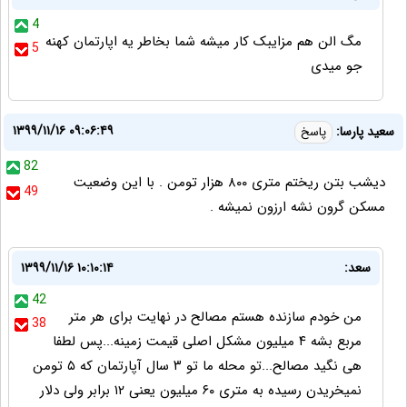
4
مگ الن هم مزایبک کار میشه شما بخاطر یه اپارتمان کهنه
5
جو میدی
۱۳۹۹/۱۱/۱۶ ۰۹:۰۶:۴۹
سعید پارسا:
پاسخ
82
دیشب بتن ریختم متری ۸۰۰ هزار تومن . با این وضعیت
49
مسکن گرون نشه ارزون نمیشه .
سعد:
۱۳۹۹/۱۱/۱۶ ۱۰:۱۰:۱۴
42
من خودم سازنده هستم مصالح در نهایت برای هر متر
38
مربع بشه ۴ میلیون مشکل اصلی قیمت زمینه...پس لطفا
هی نگید مصالح...تو محله ما تو ۳ سال آپارتمان که ۵ تومن
نمیخریدن رسیده به متری ۶۰ میلیون یعنی ۱۲ برابر ولی دلار