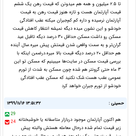
تا ۲.۵ میلیون و همه هم میدونن که قیمت رهن یک ششم
قیمت آپارتمان هست و تازه هنوز قیمت رهن به قیمت
آپارتمان نرسیده و داره کم کم‌جبران میکنه عقب افتادگی
خودشو و این نشون میده دیگه نمیشه انتظار کاهش قیمت
مسکن رو داشت.مسکن حداقل ۳۰ درصد دیگه تاقبل عید
گران‌تر و به سمت واقعی شدن قیمتش پیش میره.سال آینده
هم حداقل ۲۰ درصد دیگه قیمت بالا میره.درضمن اینکه با
بررسی قیمت مسکن در سایت‌ها میبینیم که مسکن تو این
۳ ماه حتی گرونتر هم شده چون مسکن به شدت از تورم
عمومی عقب هست.شک نکنید که مسکن عقب افتادگی
خودشو از تورم جبران خواهد کرد
حسینی :
۱۳۹۹/۱۱/۱۶ ۱۳:۵۱:۳۲
29
هم اکنون آپارتمان موجود دربازار متاسفانه یا خوشبختانه
24
زیر قیمت تمام شده درحال معامله هستش والبته پیش