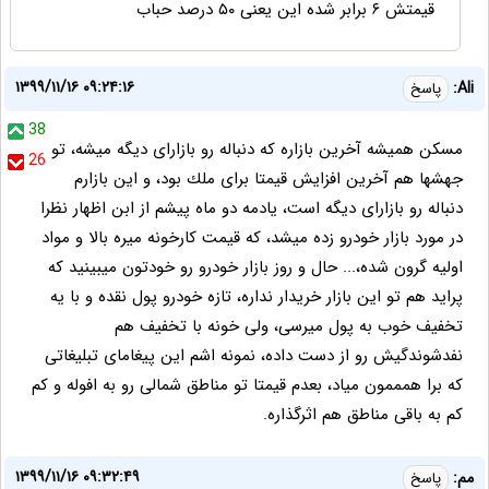
قیمتش ۶ برابر شده این یعنی ۵۰ درصد حباب
۱۳۹۹/۱۱/۱۶ ۰۹:۲۴:۱۶
Ali:
پاسخ
38
مسكن هميشه آخرين بازاره كه دنباله رو بازاراى ديگه ميشه، تو
26
جهشها هم آخرين افزايش قيمتا براى ملك بود، و اين بازارم
دنباله رو بازاراى ديگه است، يادمه دو ماه پيشم از ابن اظهار نظرا
در مورد بازار خودرو زده ميشد، كه قيمت كارخونه ميره بالا و مواد
اوليه گرون شده،... حال و روز بازار خودرو رو خودتون ميبينيد كه
پرايد هم تو اين بازار خريدار نداره، تازه خودرو پول نقده و با يه
تخفيف خوب به پول ميرسى، ولى خونه با تخفيف هم
نفدشوندگيش رو از دست داده، نمونه اشم اين پيغاماى تبليغاتى
كه برا همممون مياد، بعدم قيمتا تو مناطق شمالى رو به افوله و كم
كم به باقى مناطق هم اثرگذاره.
۱۳۹۹/۱۱/۱۶ ۰۹:۳۲:۴۹
مم:
پاسخ