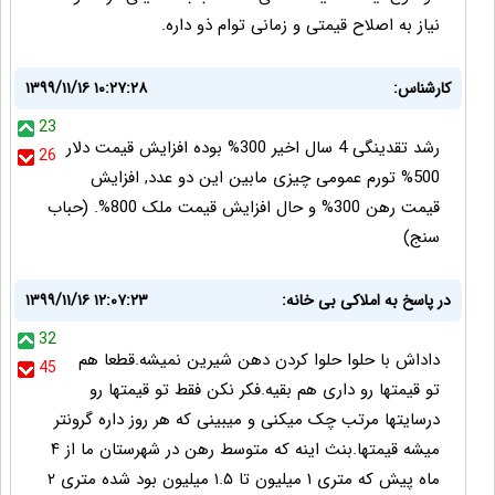
نیاز به اصلاح قیمتی و زمانی توام ذو داره.
کارشناس:
۱۳۹۹/۱۱/۱۶ ۱۰:۲۷:۲۸
23
رشد تقدینگی 4 سال اخیر 300% بوده افزایش قیمت دلار
26
500% تورم عمومی چیزی مابین این دو عدد, افزایش
قیمت رهن 300% و حال افزایش قیمت ملک 800%. (حباب
سنج)
در پاسخ به املاکی بی خانه:
۱۳۹۹/۱۱/۱۶ ۱۲:۰۷:۲۳
32
داداش با حلوا حلوا کردن دهن شیرین نمیشه.قطعا هم
45
تو قیمتها رو داری هم بقیه.فکر نکن فقط تو قیمتها رو
درسایتها مرتب چک میکنی و میبینی که هر روز داره گرونتر
میشه قیمتها.بنث اینه که متوسط رهن در شهرستان ما از ۴
ماه پیش که متری ۱ میلیون تا ۱.۵ میلیون بود شده متری ۲