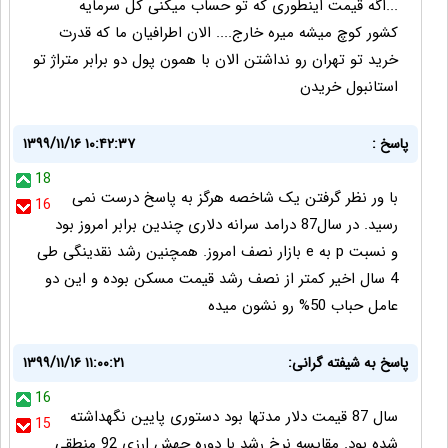
...اگه قیمت اینطوری که تو حساب میکنی کل سرمایه
کشور کوچ میشه میره خارج.... الان اطرافیان ما که قدرت
خرید تو تهران رو نداشتن الان با همون پول دو برابر متراژ تو
استانبول خریدن
پاسخ :
۱۳۹۹/۱۱/۱۶ ۱۰:۴۲:۳۷
18
با ور نظر گرفتن یک شاخصه هرگز به پاسخ درست نمی
16
رسید. در سال87 درامد سرانه دلاری چندین برابر امروز بود
و نسبت p به e بازار نصف امروز. همچنین رشد نقدینگی طی
4 سال اخیر کمتر از نصف رشد قیمت مسکن بوده و این دو
عامل حباب 50% رو نشون میده
پاسخ به شیفته گرانی:
۱۳۹۹/۱۱/۱۶ ۱۱:۰۰:۲۱
16
سال 87 قیمت دلار مدتها بود دستوری پایین نگهداشته
15
شده بود. مقایسه نرخ رشد با دوره جهش ارزی 92 منطقی