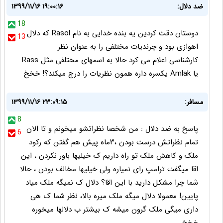
ضد دلال:
۱۳۹۹/۱۱/۱۶ ۱۹:۰۰:۱۶
18
دوستان دقت کردین یه بنده خدایی به نام Rasol که دلال
13
اهوازی بود و چرندیات مختلفی را به عنوان نظر
کارشناسی اعلام می کرد حالا به اسمهای مختلفی مثل Rass
یا Amlak یکسره داره همون نظریات را درج میکند؟! خخخ
مسافر:
۱۳۹۹/۱۱/۱۶ ۲۳:۰۹:۱۵
8
پاسخ به ضد دلال : من شخصا نظراتشو میخونم و تا الان
6
تمام نظراتش درست بودن ،۳ماه پیش هم گفتن که رکود
ملک و کاهش ملک تو راه داریم ک خیلیها باور نکردن ، این
اقا میگفت ترامپ رای نمیاره ولی خیلیها مخالف بودن ، حالا
شما چرا مشکل دارید با این اقا؟ دلال ک نمیگه ملک میاد
پایین! معمولا دلال میگه ملک میره بالا، نظر شما ک هی
داری میگی ملک گرون میشه ک بیشتر ب دلالها میخوره