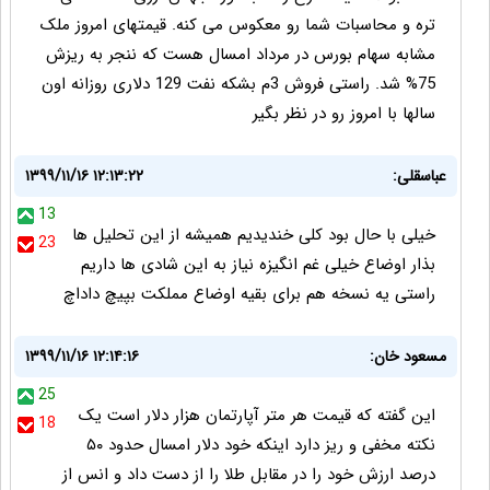
تره و محاسبات شما رو معکوس می کنه. قیمتهای امروز ملک
مشابه سهام بورس در مرداد امسال هست که ننجر به ریزش
75% شد. راستی فروش 3م بشکه نفت 129 دلاری روزانه اون
سالها با امروز رو در نظر بگیر
عباسقلی:
۱۳۹۹/۱۱/۱۶ ۱۲:۱۳:۲۲
13
خیلی با حال بود کلی خندیدیم همیشه از این تحلیل ها
23
بذار اوضاع خیلی غم انگیزه نیاز به این شادی ها داریم
راستی یه نسخه هم برای بقیه اوضاع مملکت بپیچ داداچ
مسعود خان:
۱۳۹۹/۱۱/۱۶ ۱۲:۱۴:۱۶
25
این گفته که قیمت هر متر آپارتمان هزار دلار است یک
18
نکته مخفی و ریز دارد اینکه خود دلار امسال حدود ۵۰
درصد ارزش خود را در مقابل طلا را از دست داد و انس از