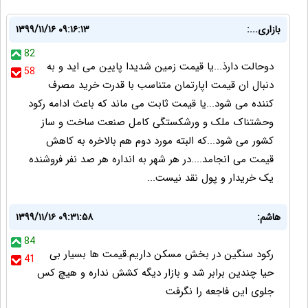
بازاری...:
۱۳۹۹/۱۱/۱۶ ۰۹:۱۶:۱۳
82
دوحالت دارذ...یا قیمت زمین شدیدا پایین می اید و به
58
دنبال ان قیمت اپارتمان متناسب با قدرت خرید مصرف
کننده می شود...یا قیمت ثابت می ماند که باعث ادامه رکود
وحشتناک ملک و ورشکستگی کامل صنعت ساخت و ساز
کشور می شود...که البته مورد دوم هم بالاخره به کاهش
قیمت می انجامد....در هر شهر به انداره هر صد نفر فروشنده
یک خریدار و پول نقد نیست...
هاشم:
۱۳۹۹/۱۱/۱۶ ۰۹:۳۱:۵۸
84
رکود سنگین در بخش مسکن داریم.قیمت ها بسیار بی
41
حیا چندین برابر شد و بازار دیگه کشش نداره و هیچ کس
جلوی این فاجعه را نگرفت