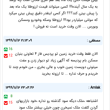
بینی قیمت حتی یک ماه بعد هم امری محال است چه برسد
به یک سال آینده!!! کسی میتواند قیمت ارزوطلا یک ماه بعد
را پیش بینی کند؟؟؟ اگر کسی اینقدر دقیق پیش بینی میکرد
که مولتی میلیاردر بود!!! ارزوطلا وسکه وخودرو ومسکن
وبورس .... الان وقت خرید است نه فروش !
مصطفی :
۱۳۹۹/۱۱/۱۶ ۲۱:۱۳:۰۹
16
الان فقط وقت خرید زمین تو پردیس فاز ۴ تعاونی بنیان
12
مسکن بام پردیسه که آگهی زیاد تو دیوار زدن و مفت
میتونی دویست زمین خوب و عالی بخری ، من خودم چند تا
خریدم و حرف نداره ... تا ارزونه بخرید
۱۳۹۹/۱۱/۱۶ ۲۳:۰۴:۴۶
Amlak :
8
اشتباهه ،ملک دیگه سود گذشته رو نداره ،خود بازاریهای
15
گردن کلفت ملک نمیخرن چون خیلی بیشتر ملک سود