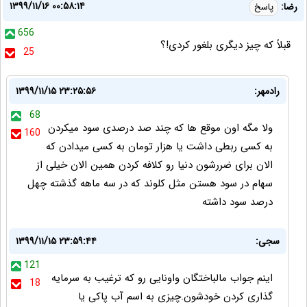
۱۳۹۹/۱۱/۱۶ ۰۰:۵۸:۱۴
رضا:
پاسخ
656
قبلاً که چیز دیگری بلغور کردی!؟
25
رادمهر:
۱۳۹۹/۱۱/۱۵ ۲۳:۲۵:۵۶
68
ولا مگه اون موقع ها که چند صد درصدی سود میکردن
160
به کسی ربطی داشت یا هزار تومان به کسی میدادن که
الان برای ضررشون دنیا رو کلافه کردن همین الان خیلی از
سهام در سود هستن مثل کلوند که در سه ماهه گذشته چهل
درصد سود داشته
سجی:
۱۳۹۹/۱۱/۱۵ ۲۳:۵۹:۴۴
121
اینم جواب مالباختگان واونایی رو که ترغیب به سرمایه
18
گذاری کردن خودشون.چیزی به اسم آب پاکی یا