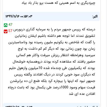
چیزدیگری به اسم همینی که هست برو بذار باد بیاد
اکبر:
۱۳۹۹/۱۱/۱۶ ۰۰:۵۶:۰۳
47
درسته که رییس جمهور مردم را به سرمایه گذاری دربورس
57
تشویق نمدند اما توجه هم داشته باشیم ایشان زمانیاین
را گفت که شاخص به یکونیم ملیون رسیده بود ونامناسبترین
زمان بود چون زمانی بود که دیگر کم کم داشت به اوج
میرسید وهرلحظه انتظار ریزش میرفت واکثر هم کسانی
حضور یافتند که مشاهده کرده بودند دروهمسایه خوشحال
بودند که یکمیلیون طی چندماه شده 10میلیون وازهول حلیم
که دیگران سود خوبی کردند در دیگ افتادند وگفته رییس
جمهور نبود که اینها را بیچاره کرد بلکه طمع ان ده برابرشدن
قیمت سهام وسود 1000درصد طی یکسال بود که باعث درچاه
افتادن عده ای شد