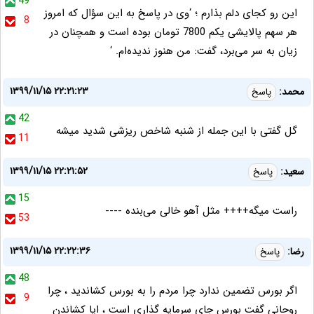
49
این رو کجای دلم بذارم ؛ ‘وی در پاسخ به این سؤال که امروز
8
هر سهم پالایشی یکم 7800 تومان بوده است و همچنان در
زیان به سر می‌برد، گفت: من هنوز ندیده‌ام. ‘
۱۳۹۹/۱۱/۱۵ ۲۲:۲۱:۲۳
محمد:
پاسخ
42
گل گفتی با این جمله از شنبه شاخص ریزشی شدید میشه
11
۱۳۹۹/۱۱/۱۵ ۲۲:۲۱:۵۲
سعید:
پاسخ
15
راست میگه++++ مثل آهو خالی می‌بنده ----
53
۱۳۹۹/۱۱/۱۵ ۲۲:۲۲:۳۶
رضا:
پاسخ
48
اگر بورس تضمین ندارد چرا مردم را به بورس کشاندید ، چرا
9
روحانی گفت بورس جای سرمایه گذاری است ، ایا کشاندن