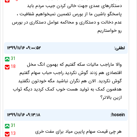
دستکارهای عمدی جهت خالی کردن جیب مردم باید
پاسخگو باشین ما از بورس تضمین نمیخواهیم شفافیت ،
عدم دخالت و دستکاری و محاکمه عوامل دستکاری در بورس
رو خواستاریم
لطفی:
۱۳۹۹/۱۱/۱۶ ۰۹:۰۰:۵۲
31
والا ماراجب مالیات سکه گفتیم که بهمون انگ مخل
18
اقتصادی هم زدند گوش نکردید.راجب حباب سهام گفتیم
گوش نکردید. الان هم نگران نباشید مگه خودتون نگفتید
هدفمون کمک به تولید هست خوب کمک کردید دیگه ثواب
ازین بالاتر؟
۱۳۹۹/۱۱/۱۶ ۰۹:۱۳:۱۸
hosein:
31
هر چی قیمت سهام پایین میاد برای مفت خری
13