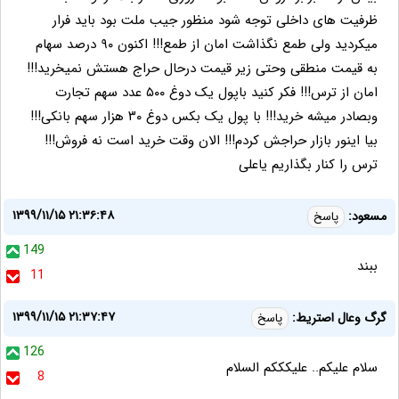
ظرفیت های داخلی توجه شود منظور جیب ملت بود باید فرار
میکردید ولی طمع نگذاشت امان از طمع!!! اکنون ۹۰ درصد سهام
به قیمت منطقی وحتی زیر قیمت درحال حراج هستش نمیخرید!!!
امان از ترس!!! فکر کنید باپول یک دوغ ۵۰۰ عدد سهم تجارت
وبصادر میشه خرید!!! با پول یک بکس دوغ ۳۰ هزار سهم بانکی!!!
بیا اینور بازار حراجش کردم!!! الان وقت خرید است نه فروش!!!
ترس را کنار بگذاریم یاعلی
۱۳۹۹/۱۱/۱۵ ۲۱:۳۶:۴۸
مسعود:
پاسخ
149
ببند
11
۱۳۹۹/۱۱/۱۵ ۲۱:۳۷:۴۷
گرگ وعال اصتریط:
پاسخ
126
سلام علیکم.. علیکککم السلام
8