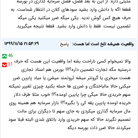
مثبتی داره. از این به بعد فصل، فصل سرمایه گذاری در بورسه.
قطعا اگه با دانش وارد بشید سودهای کلان در انتظار شماست. به
حرف هیچ کس گوش ندید. یکی میگه ضرر میکنید یکی میگه
تضمین نیست. فقط با دانش وارد بشید. قطعا نتیجه میگیرید.
۱۳۹۹/۱۱/۱۵ ۲۱:۵۴:۲۹
واقعیت همیشه تلخ است اما هست:
پاسخ
46
والا نمیخوام کسی ناراحت بشه اما واقعیت این هست که حرف
31
درستیه مگه تجارت تضمین داره؟!!! بورس هم اسناد تجاری
هست میخری یا گرونتر میشه ثروتمند میشی یا میاد پایین ضرر
میکنی حالا مالباختگان و ضرری ها حمله بکنید چیزی تغییر نمیکنه
سهم خریدی حالا میگی چرا پایین اومده؟!! خوب مثلا طرف دلار
خریده اومده پایین یقه کی را بگیره؟!! بازار سرمایه هم همینه روی
مال سرمایه گذاری میکردی به جای سهم تا دیگران برای مالت
تصمیم نگیرند حالا که سهم خریدی وارد باتلاق شدی البته قبلا سود
میکردند حالا ضرر ذات بورسه دیگه