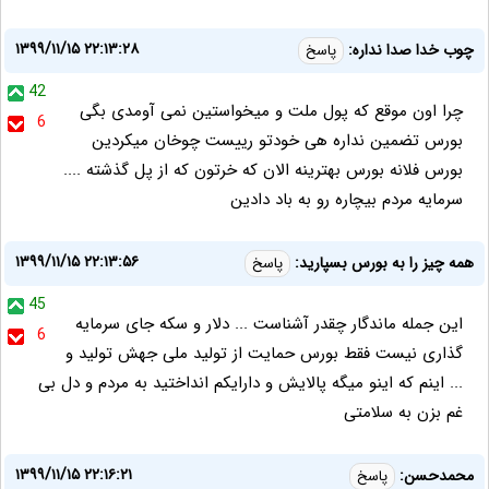
۱۳۹۹/۱۱/۱۵ ۲۲:۱۳:۲۸
چوب خدا صدا نداره:
پاسخ
42
چرا اون موقع که پول ملت و میخواستین نمی آومدی بگی
6
بورس تضمین نداره هی خودتو رییست چوخان میکردین
بورس فلانه بورس بهترینه الان که خرتون که از پل گذشته ....
سرمایه مردم بیچاره رو به باد دادین
۱۳۹۹/۱۱/۱۵ ۲۲:۱۳:۵۶
همه چیز را به بورس بسپارید:
پاسخ
45
این جمله ماندگار چقدر آشناست ... دلار و سکه جای سرمایه
6
گذاری نیست فقط بورس حمایت از تولید ملی جهش تولید و
... اینم که اینو میگه پالایش و دارایکم انداختید به مردم و دل بی
غم بزن به سلامتی
۱۳۹۹/۱۱/۱۵ ۲۲:۱۶:۲۱
محمدحسن:
پاسخ