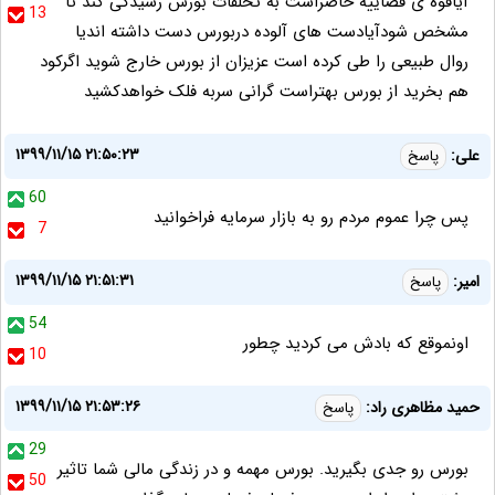
آیاقوه ی قضاییه حاصراست به تخلفات بورس رسیدگی کند تا
13
مشخص شودآیادست های آلوده دربورس دست داشته اندیا
روال طبیعی را طی کرده است عزیزان از بورس خارج شوید اگرکود
هم بخرید از بورس بهتراست گرانی سربه فلک خواهدکشید
۱۳۹۹/۱۱/۱۵ ۲۱:۵۰:۲۳
علی:
پاسخ
60
پس چرا عموم مردم رو به بازار سرمایه فراخوانید
7
۱۳۹۹/۱۱/۱۵ ۲۱:۵۱:۳۱
امیر:
پاسخ
54
اونموقع که بادش می کردید چطور
10
۱۳۹۹/۱۱/۱۵ ۲۱:۵۳:۲۶
حمید مظاهری راد:
پاسخ
29
بورس رو جدی بگیرید. بورس مهمه و در زندگی مالی شما تاثیر
50