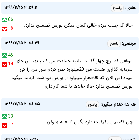
۱۳۹۹/۱۱/۱۵ ۲۱:۵۹:۱۱
هادی:
پاسخ
66
حالا که جیب مردم خالی کردن میگن بورس تضمین ندارد.
8
۱۳۹۹/۱۱/۱۵ ۲۱:۵۹:۴۹
مرتضی:
پاسخ
45
موقعی که برج چهار گفتید بیایید حمایت می کنیم بهترین جای
14
سرمایه گذاری هست من 20میلیارد ضرر کردم ضرر من را کی
میده این الان که 500هزار میلیارد از بورس برداشت کردید میگید
بورس تضمین ندارد حالا حالاها با شما کار دارم
۱۳۹۹/۱۱/۱۵ ۲۱:۵۹:۵۵
هه هه خندم میگیره:
پاسخ
33
چی تضمین وکیفیت داره بگین تا همه بدونن
7
۱۳۹۹/۱۱/۱۵ ۲۲:۰۲:۱۰