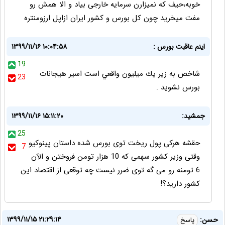
خوبه،حیف که نمیزارن سرمایه خارجی بیاد و الا همش رو
مفت میخرید چون کل بورس و کشور ایران ازاپل ارزومنتره
اينم عاقبت بورس :
۱۳۹۹/۱۱/۱۶ ۱۰:۰۴:۵۸
19
شاخص به زير يك ميليون واقعي است اسير هيجانات
23
بورس نشويد .
جمشید:
۱۳۹۹/۱۱/۱۶ ۱۵:۱۱:۲۰
25
حقشه هرکی پول ریخت توی بورس شده داستان پینوکیو
7
وقتی وزیر کشور سهمی که 10 هزار تومن فروختن و الآن
6 تومنه رو می گه توی ضرر نیست چه توقعی از اقتصاد این
کشور دارید؟!
۱۳۹۹/۱۱/۱۵ ۲۱:۲۹:۱۴
حسن:
پاسخ