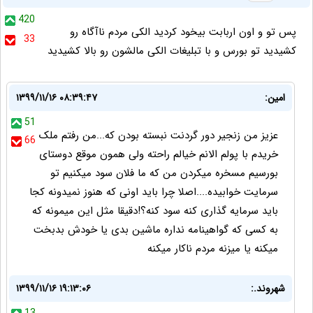
420
پس تو و اون اربابت بیخود کردید الکی مردم ناآگاه رو
33
کشیدید تو بورس و با تبلیغات الکی مالشون رو بالا کشیدید
امین:
۱۳۹۹/۱۱/۱۶ ۰۸:۳۹:۴۷
51
عزیز من زنجیر دور گردنت نبسته بودن که...من رفتم ملک
66
خریدم با پولم الانم خیالم راحته ولی همون موقع دوستای
بورسیم مسخره میکردن من که ما فلان سود میکنیم تو
سرمایت خوابیده....اصلا چرا باید اونی که هنوز نمیدونه کجا
باید سرمایه گذاری کنه سود کنه؟!دقیقا مثل این میمونه که
به کسی که گواهینامه نداره ماشین بدی یا خودش بدبخت
میکنه یا میزنه مردم ناکار میکنه
شهروند.:
۱۳۹۹/۱۱/۱۶ ۱۹:۱۳:۰۶