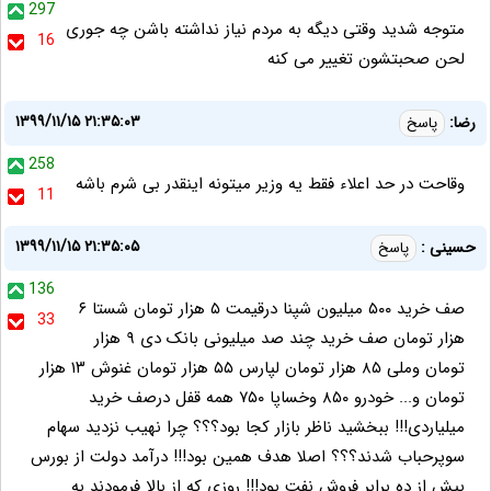
297
متوجه شدید وقتی دیگه به مردم نیاز نداشته باشن چه جوری
16
لحن صحبتشون تغییر می کنه
۱۳۹۹/۱۱/۱۵ ۲۱:۳۵:۰۳
رضا:
پاسخ
258
وقاحت در حد اعلاء فقط یه وزیر میتونه اینقدر بی شرم باشه
11
۱۳۹۹/۱۱/۱۵ ۲۱:۳۵:۰۵
حسینی :
پاسخ
136
صف خرید ۵۰۰ میلیون شپنا درقیمت ۵ هزار تومان شستا ۶
33
هزار تومان صف خرید چند صد میلیونی بانک دی ۹ هزار
تومان وملی ۸۵ هزار تومان لپارس ۵۵ هزار تومان غنوش ۱۳ هزار
تومان و... خودرو ۸۵۰ وخساپا ۷۵۰ همه قفل درصف خرید
میلیاردی!!! ببخشید ناظر بازار کجا بود؟؟؟ چرا نهیب نزدید سهام
سوپرحباب شدند؟؟؟ اصلا هدف همین بود!!! درآمد دولت از بورس
بیش از ده برابر فروش نفت بود!!! روزی که از بالا فرمودند به