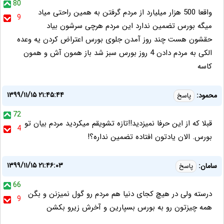
80
واقعا 500 هزار میلیارد از مردم گرفتن به همین راحتی میاد
9
میگه بورس تضمین ندارد این مردم هرچی سرشون بیاد
حقشون هست چند روز آمدن جلوی بورس اعتراض کردن یه وعده
الکی به مردم دادن 4 روز بورس سبز شد باز همون آش و همون
کاسه
۱۳۹۹/۱۱/۱۵ ۲۱:۴۵:۴۴
محمود:
پاسخ
72
قبلا که از این حرفا نمیزدید!!تازه تشویقم میکردید مردم بیان تو
4
بورس. الان یادتون افتاده تضمین نداره؟!
۱۳۹۹/۱۱/۱۵ ۲۱:۴۶:۰۳
سامان:
پاسخ
66
درسته ولی در هیچ کجای دنیا هم مردم رو گول نمیزنن و بگن
9
همه چیزتون رو به بورس بسپارین و آخرش زیرو بکشن