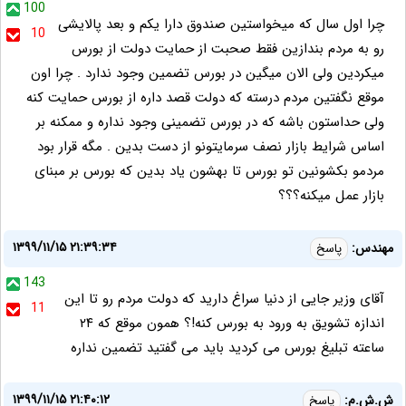
100
چرا اول سال که میخواستین صندوق دارا یکم و بعد پالایشی
10
رو به مردم بندازین فقط صحبت از حمایت دولت از بورس
میکردین ولی الان میگین در بورس تضمین وجود ندارد . چرا اون
موقع نگفتین مردم درسته که دولت قصد داره از بورس حمایت کنه
ولی حداستون باشه که در بورس تضمینی وجود نداره و ممکنه بر
اساس شرایط بازار نصف سرمایتونو از دست بدین . مگه قرار بود
مردمو بکشونین تو بورس تا بهشون یاد بدین که بورس بر مبنای
بازار عمل میکنه؟؟؟
۱۳۹۹/۱۱/۱۵ ۲۱:۳۹:۳۴
مهندس:
پاسخ
143
آقای وزیر جایی از دنیا سراغ دارید که دولت مردم رو تا این
11
اندازه تشویق به ورود به بورس کنه!؟ همون موقع که ۲۴
ساعته تبلیغ بورس می کردید باید می گفتید تضمین نداره
۱۳۹۹/۱۱/۱۵ ۲۱:۴۰:۱۲
ش.ش.م:
پاسخ