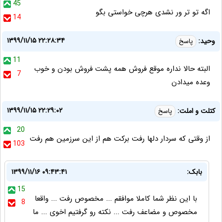
45
اگه تو تر ور نشدی هرچی خواستی بگو
14
۱۳۹۹/۱۱/۱۵ ۲۲:۲۸:۳۴
وحید:
پاسخ
11
البته حالا نداره موقع فروش همه پشت فروش بودن و خوب
7
وعده میدادن
۱۳۹۹/۱۱/۱۵ ۲۲:۲۹:۰۲
کتلت و املت:
پاسخ
20
از وقتی که سردار دلها رفت برکت هم از این سرزمین هم رفت
103
بابک:
۱۳۹۹/۱۱/۱۶ ۰۹:۴۳:۴۱
15
با این نظر شما کاملا موافقم ... مخصوص رفت ... واقعا
8
مخصوص و مضاعف رفت ... نکته رو گرفتیم اخوی ... ما