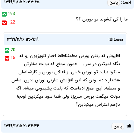
۱۳۹۹/۱۱/۱۵ ۲۱:۳۳:۴۵
احمد:
پاسخ
193
ما را کی کشوند تو بورس ؟؟
22
محمداقا:
۱۳۹۹/۱۱/۱۶ ۱۲:۰۹:۱۹
20
اقایونی که رفتن بورس مطمئنافقط اخبار تلویزیون رو که
15
نگاه نمیکنن در منزل... همون موقع که دولت سفارش
میکرد بیاید تو بورس خیلی از فعالان بورس و کارشناسان
هشدار داده بودن که این افزایش شارپی بورس بدون اساس
و منطقه. این طمع ادماست که باعث پشیمونی میشه. اگه
دولت میگفت بورس میریزه ولی شما سود میکردین اونجا
بازهم اعتراض میکردین؟
۱۳۹۹/۱۱/۱۵ ۲۱:۳۴:۳۶
ali:
پاسخ