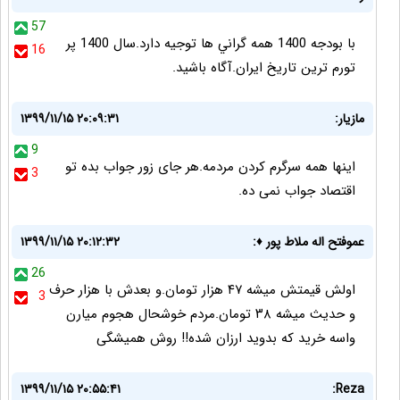
57
با بودجه 1400 همه گراني ها توجيه دارد.سال 1400 پر
16
تورم ترين تاريخ ايران.آگاه باشيد.
مازیار:
۱۳۹۹/۱۱/۱۵ ۲۰:۰۹:۳۱
9
اینها همه سرگرم کردن مردمه.هر جای زور جواب بده تو
3
اقتصاد جواب نمی ده.
عموفتح اله ملاط پور ♦️:
۱۳۹۹/۱۱/۱۵ ۲۰:۱۲:۳۲
26
اولش قیمتش میشه ۴۷ هزار تومان.و بعدش با هزار حرف
3
و حدیث میشه ۳۸ تومان.مردم خوشحال هجوم میارن
واسه خرید که بدوید ارزان شده!! روش همیشگی
۱۳۹۹/۱۱/۱۵ ۲۰:۵۵:۴۱
Reza: