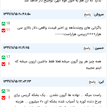
ندارد که ان هم به حول قوه الهی توجیح دار خاهد شد
۱۳۹۹/۱۱/۱۵ ۲۰:۴۸:۵۰
سروش:
پاسخ
18
باگرانی های وچندماهه ی اخیر قیمت واقعی دلار بالای سی
11
هزار++++زیرسی هزاراست------
۱۳۹۹/۱۱/۱۵ ۲۱:۱۹:۲۵
حسین :
پاسخ
17
همه چیز هر روز گرون میشه.فعلا فقط ماشین ارزون میشه که
6
اینم عجیبه
۱۳۹۹/۱۱/۱۵ ۲۲:۰۳:۲۳
ابی:
پاسخ
16
راست میگه ... نهاده ها گرون نشدن .. یک بشکه گریس برای
3
چرخ دنده کوره یا آسیاب شده بشکه ای ۲۰ میلیون ... هزینه