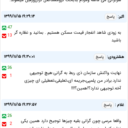
سرگرانی می ماسه ومردم بدبخت ترومستاصل ترازروزقبل میشوند.
۱۳۹۹/۱۱/۱۵ ۱۹:۲۹:۱۴
اکبر:
پاسخ
47
به زودی شاهد انفجار قیمت مسکن هستیم . بمانید و نظاره گر
13
باشید
۱۳۹۹/۱۱/۱۵ ۱۹:۳۰:۰۱
هشترودی:
پاسخ
36
نهایت واکنش سازمان ذی ربط به گرانی:هیچ توجیهی
1
ندارد.برادر من پلمپی،جریمه ای،تعلیقی،تعطیلی ای چیزی
آخه.توجیهی ندارد؟!همین؟!!!
۱۳۹۹/۱۱/۱۵ ۱۹:۳۶:۵۷
غلام :
پاسخ
26
واقعا مرسی چون گرانی بقیه چیزها توجیح دارد همین یکی
2