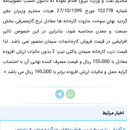
محترم نفت و وزارت نیرو) اقدام نموده که تاکنون حسب تصویبنامه
شماره 122778 مورخ 27/10/1399 هیات محترم وزیران مقرر
گردید بهای سوخت مازوت کارخانه ها معادل نرخ گازمصرفی بخش
صنعت و معدن محاسبه شود، بنابراین در این خصوص تاثیر
افزایشی در قیمت فروش کارخانجات سیمان متصور نمی باشد. لذا
قیمت درب کارخانه سیمان پاکتی تیپ 2 بدون مالیات ارزش افزوده
معادل با 155،000 ریال و قیمت مصرف کننده نهایی آن با احتساب
کرایه حمل و مالیات ارزش افزوده برابر با 195،000 ریال می باشد.»
اخبار مرتبط
آشنایی با سریع‌ ترین هواپیماهای جنگنده‌ جهان + تصاویر