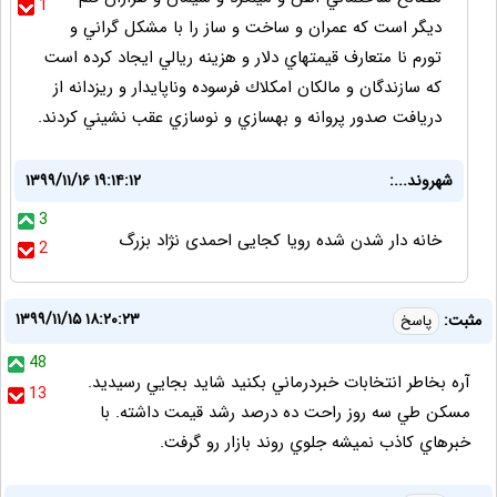
1
ديگر است كه عمران و ساخت و ساز را با مشكل گراني و
تورم نا متعارف قيمتهاي دلار و هزينه ريالي ايجاد كرده است
كه سازندگان و مالكان امكلاك فرسوده وناپايدار و ريزدانه از
دريافت صدور پروانه و بهسازي و نوسازي عقب نشيني كردند.
شهروند...:
۱۳۹۹/۱۱/۱۶ ۱۹:۱۴:۱۲
3
خانه دار شدن شده رویا کجایی احمدی نژاد بزرگ
2
۱۳۹۹/۱۱/۱۵ ۱۸:۲۰:۲۳
مثبت:
پاسخ
48
آره بخاطر انتخابات خبردرماني بكنيد شايد بجايي رسيديد.
13
مسكن طي سه روز راحت ده درصد رشد قيمت داشته. با
خبرهاي كاذب نميشه جلوي روند بازار رو گرفت.