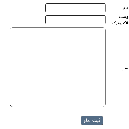
نام:
پست
الکترونیک:
متن: