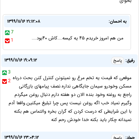
بخوای
به احسان:
۱۳۹۹/۱۱/۱۶ ۲۱:۱۲:۰۸
7
من هم امروز خریدم ۴۵ یه کیسه....کاش ۴۰بود....
1
۱۳۹۹/۱۱/۱۶ ۱۹:۰۹:۱۲
رفیق:
پاسخ
3
موقعی که قیمت یه تخم مرغ رو نمیتونن کنترل کنن بحث درباه
2
مسکن وخودرو سیمان جایگاهی نداره.نصف پیامهای بازرگانی
راجع به روغنه وخود بنده الان دو هفته دارم دنبال روغن میگردم
وگیرم نمیاد خب اگه روغن نیست پس چرا تبلیغ میکنین.واقعا آدم
با این شرایطی که درست کردن که گران بخره والتماس هم بکنه
نمیدانه چکار باید بکنه خدا خودش رحم کنه
۱۳۹۹/۱۱/۱۶ ۲۳:۰۴:۱۲
جواد:
پاسخ